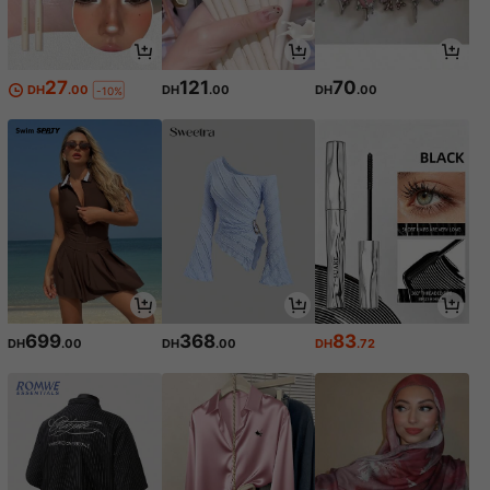
27
121
70
DH
.00
DH
.00
DH
.00
-10%
699
368
83
DH
.00
DH
.00
DH
.72