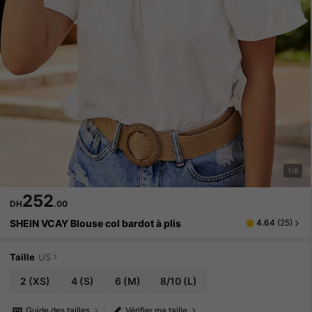
1/6
252
DH
.00
SHEIN VCAY Blouse col bardot à plis
4.64
(
25
)
Taille
US
2
(XS)
4
(S)
6
(M)
8/10
(L)
Guide des tailles
Vérifier ma taille