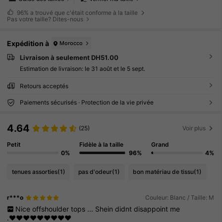
96%
a trouvé que c'était conforme à la taille
Pas votre taille? Dites-nous
Expédition à
Morocco
Livraison à seulement DH51.00
Estimation de livraison:
le 31 août et le 5 sept.
Retours acceptés
Paiements sécurisés · Protection de la vie privée
4.64
(25)
Voir plus
Petit
Fidèle à la taille
Grand
0%
96%
4%
tenues assorties
(1)
pas d'odeur
(1)
bon matériau de tissu
(1)
r***o
Couleur: Blanc / Taille: M
Nice
offshoulder
tops
...
Shein
didnt
disappoint
me
.♥️♥️♥️♥️♥️♥️♥️♥️♥️