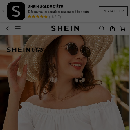
SHEIN-SOLDE D'ÉTÉ
×
INSTALLER
Découvrez les dernières tendances à bon prix.
(18,717)