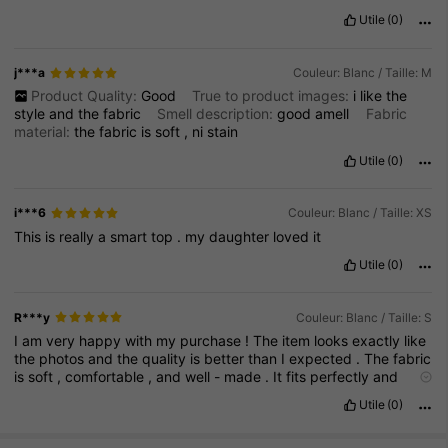
Utile
(0)
j***a
Couleur: Blanc / Taille: M
Product Quality:
Good
True to product images:
i
like
the
style
and
the
fabric
Smell description:
good
amell
Fabric
material:
the
fabric
is
soft
,
ni
stain
Utile
(0)
i***6
Couleur: Blanc / Taille: XS
This
is
really
a
smart
top
.
my
daughter
loved
it
Utile
(0)
R***y
Couleur: Blanc / Taille: S
I
am
very
happy
with
my
purchase
!
The
item
looks
exactly
like
the
photos
and
the
quality
is
better
than
I
expected
.
The
fabric
is
soft
,
comfortable
,
and
well
-
made
.
It
fits
perfectly
and
arrived
on
time
.
Definitely
worth
the
price
.
I
would
gladly
Utile
(0)
recommend
this
product
and
buy
from
SHEIN
again
.