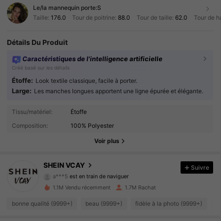
Le/la mannequin porte:
S
Taille:
176.0
Tour de poitrine:
88.0
Tour de taille:
62.0
Tour de h
Détails Du Produit
Caractéristiques de l'intelligence artificielle
Créé basé sur les détails
Étoffe:
Look textile classique, facile à porter.
Large:
Les manches longues apportent une ligne épurée et élégante.
Tissu/matériel:
Étoffe
794K Suiveurs
4.92
Composition:
100% Polyester
794K Suiveurs
4.92
Voir plus
794K Suiveurs
4.92
SHEIN VCAY
Suivre
a***5
est en train de naviguer
794K Suiveurs
4.92
1.1M Vendu récemment
1.7M Rachat
bonne qualité (9999+)
beau (9999+)
fidèle à la photo (9999+)
c
794K Suiveurs
4.92