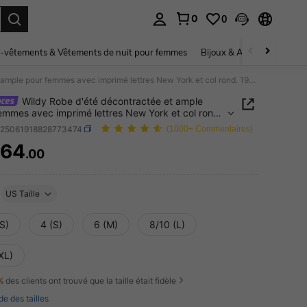
0
0
ouver. Press Enter to select.
-vêtements & Vêtements de nuit pour femmes
Bijoux & Accessoires pou
Wildy Robe d'été décontractée et ample pour femmes avec imprimé lettres New York et col rond. 1998 NEW YORK PURSUE EVERY POSSIBILITY
Wildy Robe d'été décontractée et ample
emmes avec imprimé lettres New York et col rond.
NEW YORK PURSUE EVERY POSSIBILITY
z25061918828773474
(1000+ Commentaires)
364
.00
ICE AND AVAILABILITY
US Taille
S)
4 (S)
6 (M)
8/10 (L)
XL)
%
des clients ont trouvé que la taille était fidèle
de des tailles