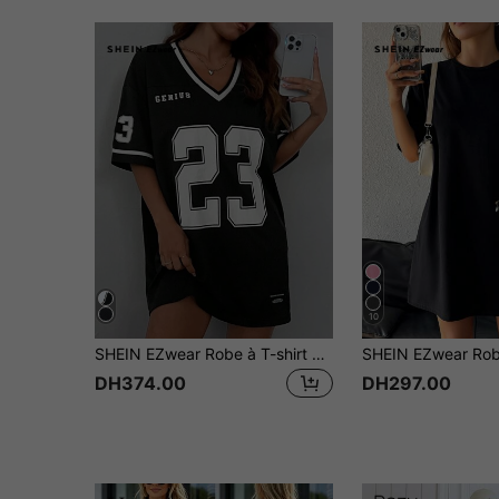
10
SHEIN EZwear Robe à T-shirt à manches courtes V-cou ample noire décontractée d'été avec impression de lettres et de numéros pour les jeux de ballons
DH374.00
DH297.00