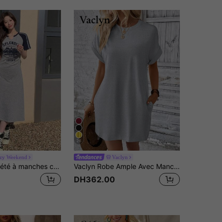
26
zy Weekend
Vaclyn
DAZY Robe d'été à manches courtes pour femmes, avec imprimé lettres, rayures contrastées et taille cintrée, pour un style décontracté, à la mode et adapté aux déplacements quotidiens
Vaclyn Robe Ample Avec Manches Chauve-souris À Encolure Ronde Et Couleur unicolore
DH362.00