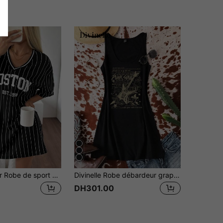
SHEIN EZwear Robe de sport à col en V avec motif de rayures et lettrage
Divinelle Robe débardeur graphique guitare avec lettres de rue minimaliste décontractée, convient pour l'été
DH301.00