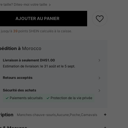
e taille? Dites-moi votre taille
AJOUTER AU PANIER
 jusqu'à
39
points SHEIN calculés à la caisse.
édition à
Morocco
Livraison à seulement DH51.00
Estimation de livraison:
le 31 août et le 5 sept.
Retours acceptés
Sécurité des achats
Paiements sécurisés
Protection de la vie privée
iption
Manches chauve-souris,Aucune,Poche,Carnavals
es & Mesures