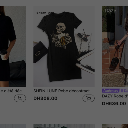
SHEIN EZwear Robe d'été décontractée et ample à col rond et manches courtes pour femme
SHEIN LUNE Robe décontracté à col rond et manches courtes avec imprimé squelette pour femmes
Da
DH308.00
DH636.00