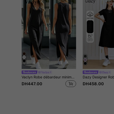
16
Vaclyn
Dazy
Vaclyn Robe débardeur minimaliste sans manches col V couleur unie avec fente
DH447.00
DH458.00