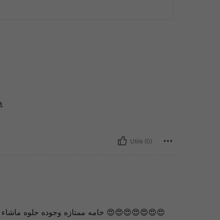

Utile (0)
يب الظن الف الحمدلله 😍😍😍😍😍😍😍