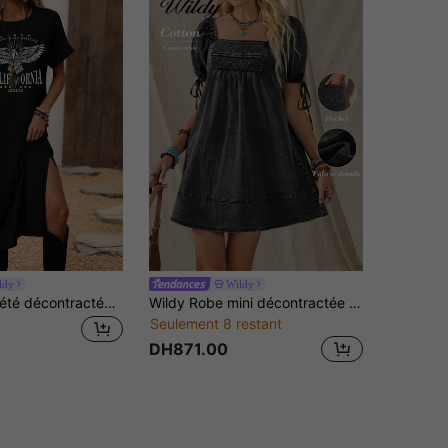
ldy
Wildy
Wildy Robe d'été décontractée à col rond, motif lotus fendu Top, style BOHO Athleisure. T-shirts graphiques et robes pour femmes, tenues de festival décontractées, vêtements d'été et d'automne pour le 4 juillet
Wildy Robe mini décontractée bohème, style western vintage américain, délavée, sans manches, tenue de base pour tous les jours pour femmes, robe d'été, robes d'été pour femmes, tenues d'été, tenues d'été pour femmes, tenues de vacances pour femmes, robes décontractées pour femmes, robes noires pour femmes, robes d'été pour femmes, vêtements en coton pour femmes, robes cottage core, robes en coton pour femmes, robes décontractées pour femmes
Seulement 8 restant
DH871.00