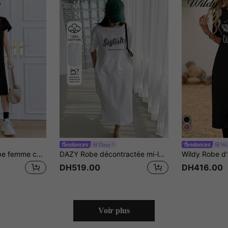
Dazy
Wi
Dazy Designer Robe femme col rond couleur unie avec imprimé lettres manches courtes style scolaire
DAZY Robe décontractée mi-longue à imprimé lettres pour femmes, robe d'été petite
DH519.00
DH416.00
Voir plus