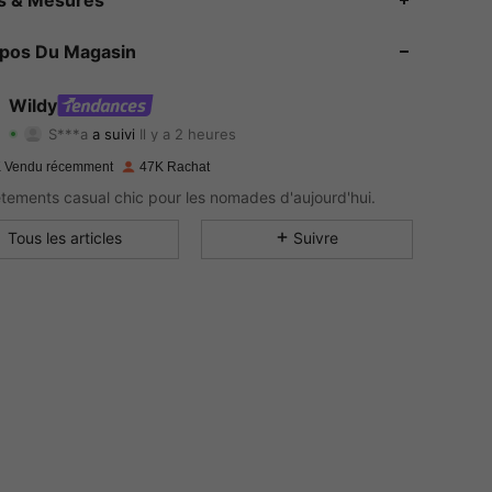
4.88
703
97K
opos Du Magasin
4.88
703
97K
4.88
703
97K
Wildy
S***a
a suivi
Il y a 2 heures
d***6
est en train de naviguer
4.88
703
97K
 Vendu récemment
47K Rachat
tements casual chic pour les nomades d'aujourd'hui.
4.88
703
97K
Tous les articles
Suivre
4.88
703
97K
4.88
703
97K
4.88
703
97K
4.88
703
97K
4.88
703
97K