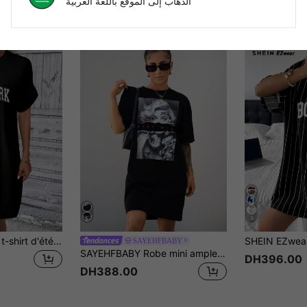
الذهاب إلى الموقع باللغة العربية
8
SHEIN LUNE Robe t-shirt d'été décontractée et ample pour femmes avec imprimé lettres New York et col rond. "1998 NEW YORK PURSUE EVERY POSSIBILITY" Robe chic et décontractée
SAYEHFBABY
SAYEHFBABY Robe mini ample à col rond, manches courtes, motif rose et lettres casual pour femmes. Contient du coton, convient pour l'été
DH396.00
DH388.00