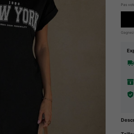
Pas votr
Gagnez
Exp
Descr
Taill