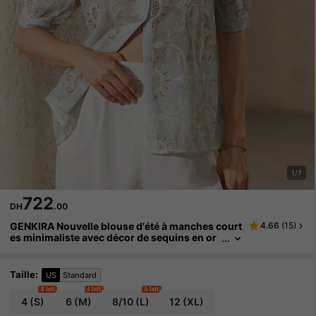
1/7
722
DH
.00
GENKIRA Nouvelle blouse d'été à manches court
4.66
(
15
)
es minimaliste avec décor de sequins en or
ganza française brodée, pour le travail
Taille
:
US
Standard
8 left
4 left
6 left
4
(S)
6
(M)
8/10
(L)
12
(XL)