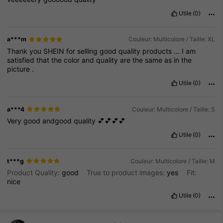
Utile
(0)
a***m
Couleur: Multicolore / Taille: XL
Thank
you
SHEIN
for
selling
good
quality
products
...
I
am
satisfied
that
the
color
and
quality
are
the
same
as
in
the
picture
.
Utile
(0)
a***4
Couleur: Multicolore / Taille: S
Very
good
andgood
quality
💕💕💕💕
Utile
(0)
t***g
Couleur: Multicolore / Taille: M
Product Quality:
good
True to product images:
yes
Fit:
nice
Utile
(0)