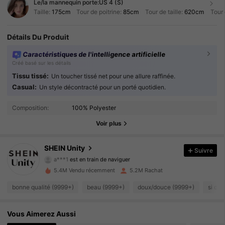
Le/la mannequin porte:
US 4 (S)
Taille:
175cm
Tour de poitrine:
85cm
Tour de taille:
620cm
Tour 
Détails Du Produit
Caractéristiques de l'intelligence artificielle
Créé basé sur les détails
Tissu tissé:
Un toucher tissé net pour une allure raffinée.
Casual:
Un style décontracté pour un porté quotidien.
545K Suiveurs
4.89
Composition:
100% Polyester
545K Suiveurs
4.89
Voir plus
545K Suiveurs
4.89
SHEIN Unity
Suivre
a***1
est en train de naviguer
545K Suiveurs
4.89
5.4M Vendu récemment
5.2M Rachat
bonne qualité (9999+)
beau (9999+)
doux/douce (9999+)
si coo
545K Suiveurs
4.89
545K Suiveurs
Vous Aimerez Aussi
4.89