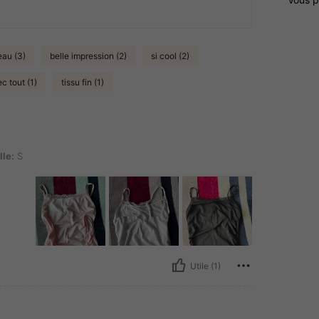
eau (3)
belle impression (2)
si cool (2)
c tout (1)
tissu fin (1)
lle:
S
Utile (1)