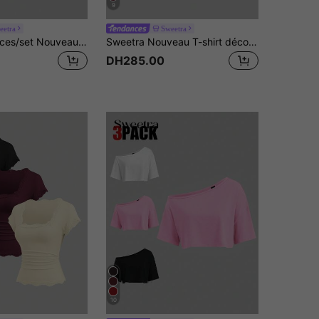
9
eetra
Sweetra
Sweetra 2 pièces/set Nouveaux t-shirts d'été asymétriques à l'épaule, décontractés, amples et confortables, polyvalents, à manches courtes, blanc
Sweetra Nouveau T-shirt décontracté printemps/été pour femmes, style chic à la mode avec épaules obliques, coupe slim, polyvalent et confortable
DH285.00
10