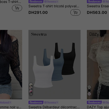
SHEIN Essnce 4 pièces T-shirts femme décontractés minimalistes à imprimé léopard noir & violet, col rond, ajustés, dos nu, ajourés, convenant pour l'été
Sweetra
Sw
Sweetra T-shirt tricoté polyvalent à la mode pour femmes, col V profond devant et derrière, port 2 voies, taille cintrée, dos froncé, épaules à nouer, manches chauve-souris
DH291.00
DH563.00
24
Weekend
Sweetra
Da
FRIFUL Top pour femme noir unicolore en dentelle transparente, coupe slim flatteuse, polyvalent, manches longues
Sweetra Débardeur décontracté à encolure dégagée et plissé pour femmes, été