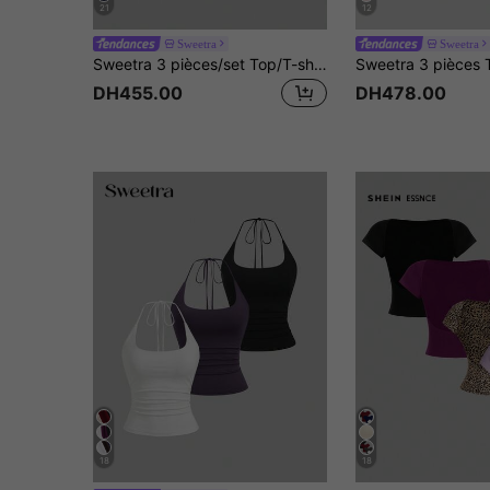
21
12
Sweetra
Sweetra
Sweetra 3 pièces/set Top/T-shirt ajusté à manches courtes sexy, dos nu, respirant et absorbant l'humidité pour femmes
DH455.00
DH478.00
18
18