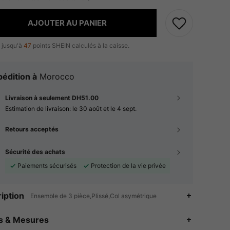
AJOUTER AU PANIER
 jusqu'à
47
points SHEIN calculés à la caisse.
édition à
Morocco
Livraison à seulement DH51.00
Estimation de livraison:
le 30 août et le 4 sept.
Retours acceptés
Sécurité des achats
Paiements sécurisés
Protection de la vie privée
iption
Ensemble de 3 pièce,Plissé,Col asymétrique
4.86
6.4K
1.5M
es & Mesures