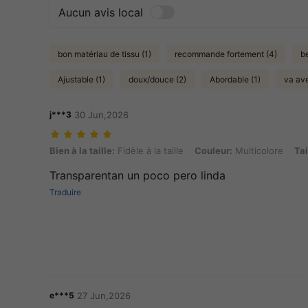
Aucun avis local
bon matériau de tissu (1)
recommande fortement (4)
b
Ajustable (1)
doux/douce (2)
Abordable (1)
va ave
j***3
30 Jun,2026
Bien à la taille: Fidèle à la taille, Couleur: Multicolore, Taille: S
Bien à la taille:
Fidèle à la taille
Couleur:
Multicolore
Tai
Transparentan un poco pero linda
Traduire
e***5
27 Jun,2026