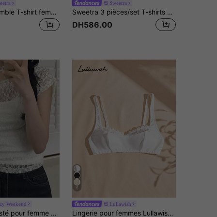
eetra
Sweetra
Sweetra Ensemble T-shirt femme printemps/été, nouveau, designer, style high-street chic, avec bordure en dentelle, coupe affinante, polyvalent, confortable, pour vacances et sport, streetwear
Sweetra 3 pièces/set T-shirts amples à manches courtes asymétriques blancs, gris, noirs
DH586.00
5
zy Weekend
Lullawish
DAZY Top ajusté pour femme en maille semi-transparente avec dentelle, style décontracté pour printemps, été, Saint-Valentin, mariage, vacances et plage
Lingerie pour femmes Lullawish, soutien-gorge sans fil romantique en dentelle patchwork de couleur unie