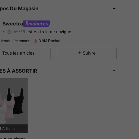
4.86
6.4K
1.5M
opos Du Magasin
4.86
6.4K
1.5M
Sweetra
b***6
est en train de naviguer
4.86
6.4K
1.5M
Evaluation
Articles
Suiveurs
 Vendu récemment
3.9M Rachat
4.86
6.4K
1.5M
Tous les articles
Suivre
4.86
6.4K
1.5M
ES À ASSORTIR
4.86
6.4K
1.5M
4.86
6.4K
1.5M
4.86
6.4K
1.5M
4.86
6.4K
1.5M
1 Articles
ouvez aimer