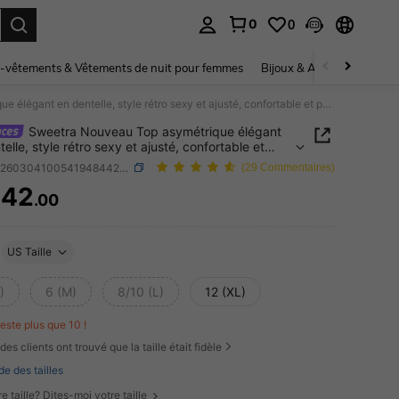
0
0
ouver. Press Enter to select.
-vêtements & Vêtements de nuit pour femmes
Bijoux & Accessoires pou
Sweetra Nouveau Top asymétrique élégant en dentelle, style rétro sexy et ajusté, confortable et polyvalent pour les vacances, à la mode haute rue pour femmes au printemps/été
Sweetra Nouveau Top asymétrique élégant
elle, style rétro sexy et ajusté, confortable et
lent pour les vacances, à la mode haute rue pour
SKU: sz260304100541948442444
(29 Commentaires)
 au printemps/été
442
.00
ICE AND AVAILABILITY
US Taille
)
6 (M)
8/10 (L)
12 (XL)
 reste plus que 10 !
des clients ont trouvé que la taille était fidèle
de des tailles
e taille? Dites-moi votre taille