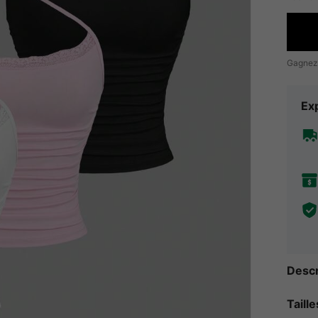
Gagnez
Exp
Descr
Taill