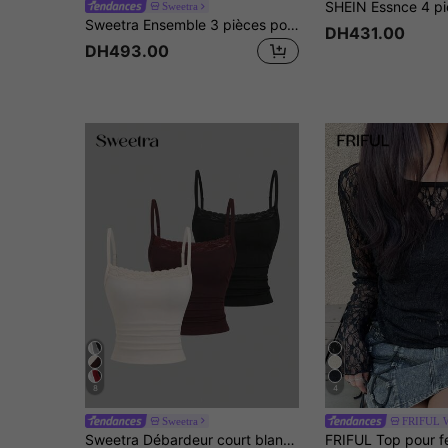
Sweetra
Sweetra Ensemble 3 pièces pour femme, mode européenne et américaine, décontracté, nouvel été, coupe amincissante, col licou, élégant, dos nu, polyvalent pour le travail, les loisirs et le fitness
DH431.00
DH493.00
8
4
Sweetra
FRIFUL 
Sweetra Débardeur court blanc/rose/noir à dos nu, style dentelle, doux et épicé, mignon et élégant, convient pour les festivals de musique, les vacances, les sorties décontractées, les rendez-vous, le bureau, l'école