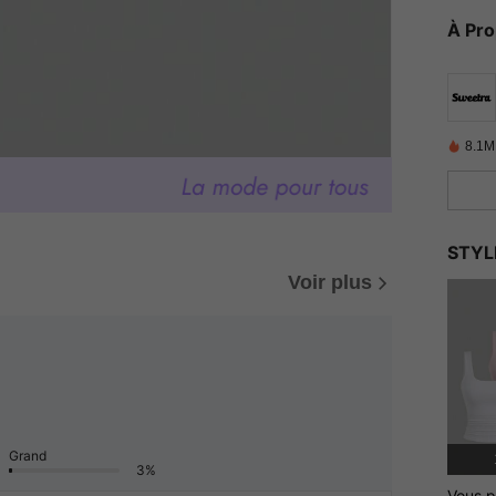
À Pr
8.1M
STYL
Voir plus
Grand
3%
Vous p