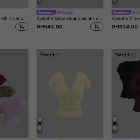
13
7
Sweetra
Sw
Sweetra 3 pièces T-shirt décontracté pour femmes en couleur unie avec épaule oblique, confortable
Sweetra Débardeur casual à encolure dégagée et plissé pour femme, été
DH543.00
DH334.00
12
6