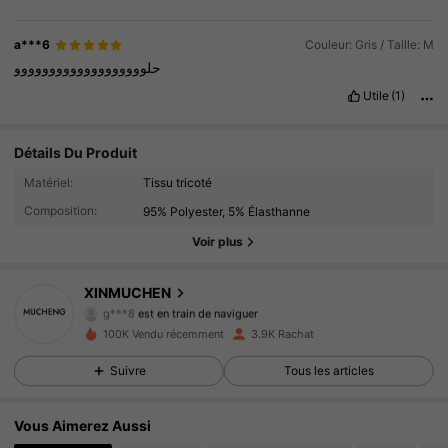
a***6
Couleur: Gris / Taille: M
حلووووووووووووووووووو
Utile
(1)
Détails Du Produit
1.7K Suiveurs
4.78
Matériel:
Tissu tricoté
Composition:
95% Polyester, 5% Élasthanne
1.7K Suiveurs
4.78
Voir plus
1.7K Suiveurs
4.78
XINMUCHEN
g***8
est en train de naviguer
1.7K Suiveurs
4.78
100K Vendu récemment
3.9K Rachat
1.7K Suiveurs
4.78
Suivre
Tous les articles
1.7K Suiveurs
4.78
Vous Aimerez Aussi