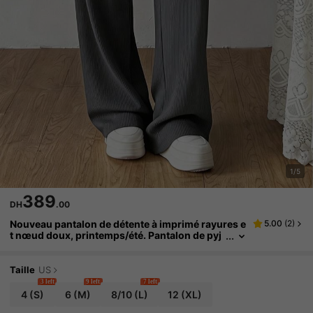
1/5
389
DH
.00
Nouveau pantalon de détente à imprimé rayures e
5.00
(
2
)
t nœud doux, printemps/été. Pantalon de pyj
ama ample et doux pour femmes
Taille
US
3 left
9 left
7 left
4
(S)
6
(M)
8/10
(L)
12
(XL)