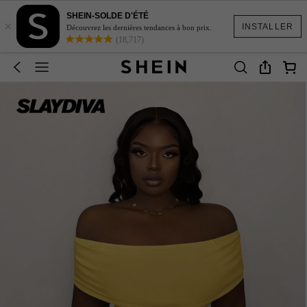
SHEIN-SOLDE D'ÉTÉ
×
INSTALLER
Découvrez les dernières tendances à bon prix.
(18,717)