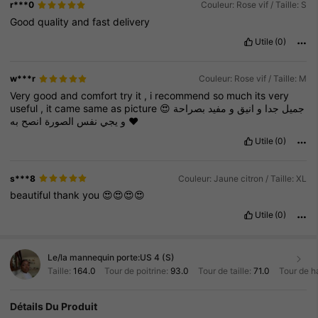
r***0
Couleur: Rose vif / Taille: S
Good
quality
and
fast
delivery
Utile
(0)
w***r
Couleur: Rose vif / Taille: M
Very
good
and
comfort
try
it
,
i
recommend
so
much
its
very
useful
,
it
came
same
as
picture
😍
بصراحة
مفيد
و
انيق
و
جدا
جميل
انصح
الصورة
نفس
يجي
و
به
❤️
Utile
(0)
s***8
Couleur: Jaune citron / Taille: XL
beautiful
thank
you
😍😍😍😍
Utile
(0)
Le/la mannequin porte:
US 4 (S)
Taille:
164.0
Tour de poitrine:
93.0
Tour de taille:
71.0
Tour de h
Détails Du Produit