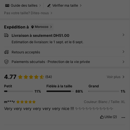
Guide des tailles
Vérifier ma taille
Pas votre taille? Dites-nous
Expédition à
Morocco
Livraison à seulement DH51.00
Estimation de livraison:
le 1 sept. et le 6 sept.
Retours acceptés
Paiements sécurisés · Protection de la vie privée
4.77
(54)
Voir plus
Petit
Fidèle à la taille
Grand
11%
88%
1%
m***r
Couleur: Blanc / Taille: XL
Very
very
very
very
very
very
nice
!!!
✨✨✨✨✨✨✨✨✨✨✨
Utile
(2)