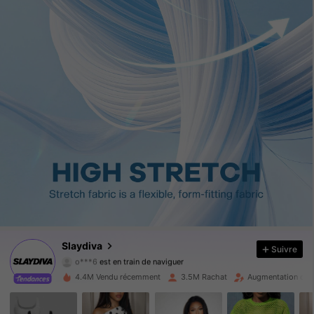
1.1M Suiveurs
4.92
1.1M Suiveurs
4.92
1.1M Suiveurs
4.92
Slaydiva
Suivre
o***6
est en train de naviguer
1.1M Suiveurs
4.92
4.4M Vendu récemment
3.5M Rachat
Augmentation du 
1.1M Suiveurs
4.92