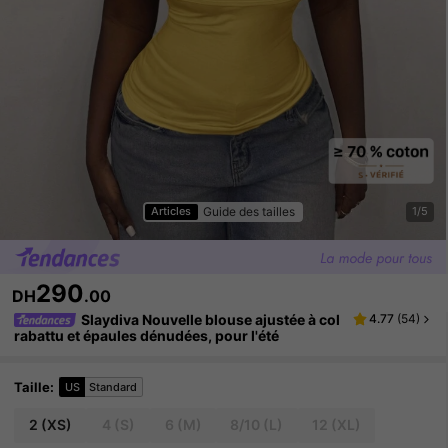
Guide des tailles
Articles
1/5
290
DH
.00
Slaydiva Nouvelle blouse ajustée à col
4.77
(
54
)
rabattu et épaules dénudées, pour l'été
Taille
:
US
Standard
2
(XS)
4
(S)
6
(M)
8/10
(L)
12
(XL)