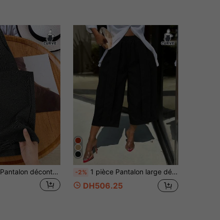
EMERY ROSE Pantalon décontracté polyvalent grande taille, adapté pour les déplacements, automne/hiver
1 pièce Pantalon large décontracté de couleur unie polyvalent et à la mode pour femmes, convient pour le port quotidien, printemps/été noir, du travail au week-end
-2%
DH506.25