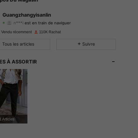
4.89
197
11K
Guangzhangyisanlin
n***i
est en train de naviguer
4.89
197
11K
Evaluation
Articles
Suiveurs
 Vendu récemment
110K Rachat
4.89
197
11K
Tous les articles
Suivre
4.89
197
11K
ES À ASSORTIR
4.89
197
11K
4.89
197
11K
4.89
197
11K
4.89
197
11K
1 Articles