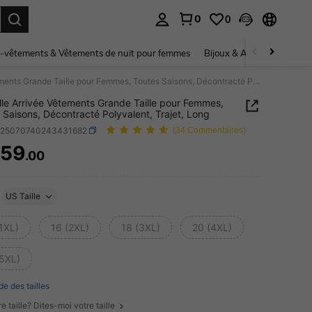
0
0
ouver. Press Enter to select.
-vêtements & Vêtements de nuit pour femmes
Bijoux & Accessoires pou
Nouvelle Arrivée Vêtements Grande Taille pour Femmes, Toutes Saisons, Décontracté Polyvalent, Trajet, Long
le Arrivée Vêtements Grande Taille pour Femmes,
 Saisons, Décontracté Polyvalent, Trajet, Long
z25070740243431682
(34 Commentaires)
59
.00
ICE AND AVAILABILITY
US Taille
1XL)
16 (2XL)
18 (3XL)
20 (4XL)
(5XL)
de des tailles
e taille? Dites-moi votre taille