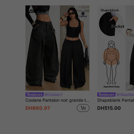
Coolane
Shapebla
Coolane Pantalon noir grande taille pour femmes, style streetwear sexy grunge, automne-hiver, pour sorties, vacances, rendez-vous, élégant, bureau, décontracté, vintage, jambes larges, taille haute
DH860.97
DH515.00