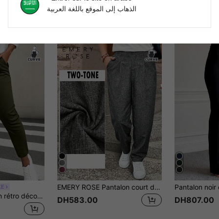
الذهاب إلى الموقع باللغة العربية
EMERY ROSE Pantalon court décontracté multicolore de type lin, adapté pour l'extérieur et les déplacements, grande taille
EE
HOMEYEE Pantalon rétro décontracté, élégant pour les vacances, professionnel pour usage quotidien, grande taille, printemps
DH583.00
DH807.00