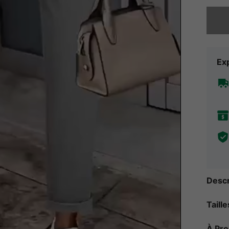
Désolés,
Exp
Descr
Taill
À Pr