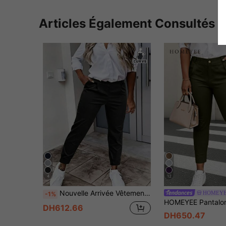
Articles Également Consultés
4
12
Nouvelle Arrivée Vêtements Femme Grande Taille Mode Pantalon Long décontracté Polyvalent Toutes Saisons avec Poignets Noirs
HOMEY
-1%
DH612.66
DH650.47