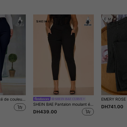
nvient pour le trajet et le port quotidien au printemps
SHEIN BAE CURVE
SHEIN BAE Pantalon moulant élégant et sexy à col V noir pour femmes grandes tailles, printemps/été
DH741.00
DH439.00