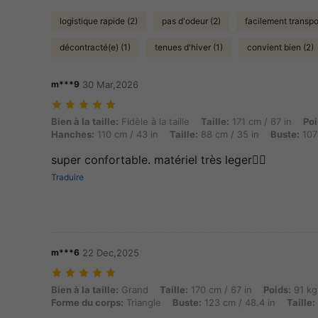
logistique rapide (2)
pas d'odeur (2)
facilement transpo
décontracté(e) (1)
tenues d'hiver (1)
convient bien (2)
m***9
30 Mar,2026
Bien à la taille: Fidèle à la taille, Taille: 171 cm / 67 in, Poids: 83 
Bien à la taille:
Fidèle à la taille
Taille:
171 cm / 67 in
Poi
Hanches:
110 cm / 43 in
Taille:
88 cm / 35 in
Buste:
107 
super confortable. matériel très leger👍🏻
Traduire
m***6
22 Dec,2025
Bien à la taille: Grand, Taille: 170 cm / 67 in, Poids: 91 kg / 201 lbs
Bien à la taille:
Grand
Taille:
170 cm / 67 in
Poids:
91 kg 
Forme du corps:
Triangle
Buste:
123 cm / 48.4 in
Taille: