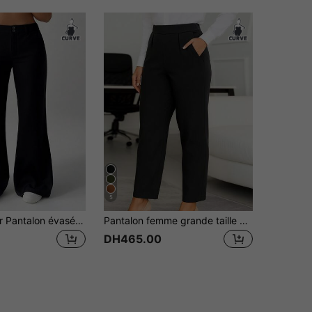
5
SHEIN EZwear Pantalon évasé à fleurs de style minimaliste décontracté grande taille, pantalon pattes d'éléphant gris, pantalon gris pour l'automne/hiver
Pantalon femme grande taille mode, nouvelle collection, polyvalent toute saison, noir, style décontracté et travail
DH465.00