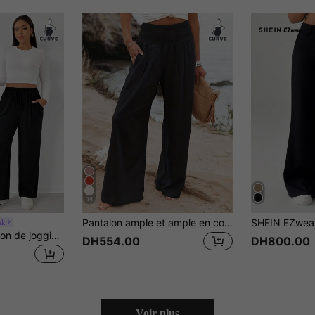
14
Pantalon ample et ample en couleur unie pour femmes grandes tailles, pour les vacances d'été, décontracté, printemps noir
nk
Shapeblank Pantalon de jogging en tricot de soie glacée noir, léger et respirant, pour femmes de grande taille à la forme de pomme. Pantalon noir en tissu lisse et agréable à la peau, coupe ample et décontractée avec poches et cordon de serrage à la taille. Tenue d'aéroport, pantalon d'hiver pour femmes, tenues décontractées pour femmes.
DH554.00
DH800.00
Voir plus