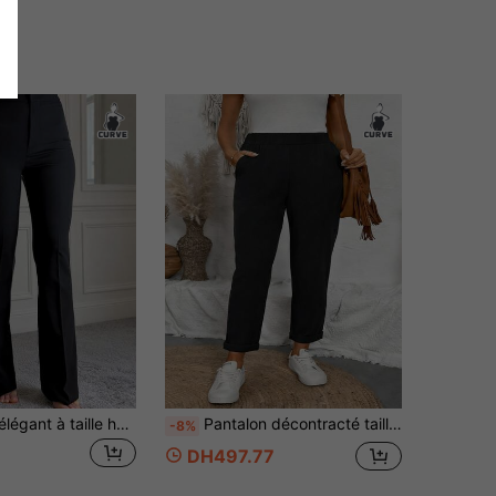
Pantalon noir élégant à taille haute avec poches, coupe slim, décontracté et pratique pour le quotidien, tailles grandes
Pantalon décontracté taille haute pour femmes grandes tailles, pantalon droit amincissant avec décoration de poche, style de navette noir
-8%
DH497.77