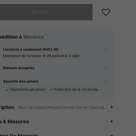
 ce produit est épuisé.
ÉPUISÉ
édition à
Morocco
Livraison à seulement DH51.00
Estimation de livraison:
le 29 août et le 3 sept.
Retours acceptés
Sécurité des achats
Paiements sécurisés
Protection de la vie privée
iption
Blocs de couleur,Retour à l'école,Jour de Thanksgiving,Quotidien,Va
4.89
197
11K
es & Mesures
4.89
197
11K
opos Du Magasin