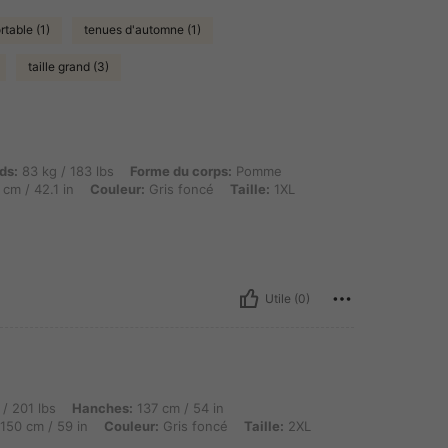
rtable (1)
tenues d'automne (1)
taille grand (3)
kg / 183 lbs, Forme du corps: Pomme, Hanches: 110 cm / 43 in, Taille: 88 cm / 35 in, B
ds:
83 kg / 183 lbs
Forme du corps:
Pomme
cm / 42.1 in
Couleur:
Gris foncé
Taille:
1XL
Utile (0)
, Hanches: 137 cm / 54 in, Forme du corps: Triangle, Buste: 123 cm / 48.4 in, Taille: 
/ 201 lbs
Hanches:
137 cm / 54 in
150 cm / 59 in
Couleur:
Gris foncé
Taille:
2XL