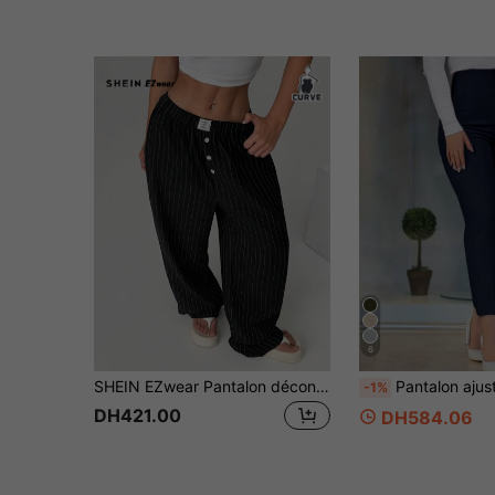
6
SHEIN EZwear Pantalon décontracté grande taille à jambes droites avec décoration de patchs rayés
Pantalon ajusté de couleur unie pour femmes grandes tailles, co
-1%
DH421.00
DH584.06