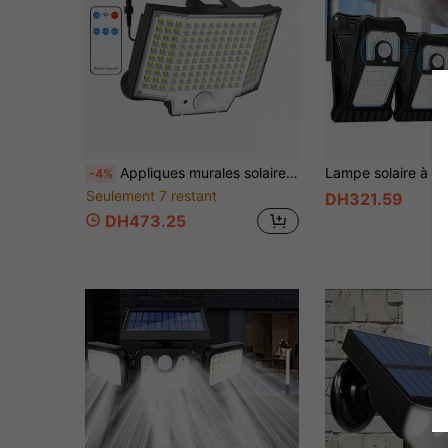
Appliques murales solaires extérieures à détecteur de mouvement, projecteur solaire étanche à 160 LED avec télécommande, 3 modes d'éclairage pour la sécurité nocturne, lampe murale durable et résistante pour cour, jardin, garage, allée, chemin, terrain de sport, clôture, porche.
-4%
Seulement 7 restant
DH321.59
DH473.25