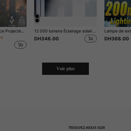
aux de mode réglables, longue durée de vie de la batterie, convient pour la randonnée en plein air, le camping, les sorties de nuit, l'éclairage du jardin et de la cour de la maison, etc. Accessoire d'éclairage essentiel.
12 000 lumens Éclairage solaire extérieur Capteur de mouvement à la lumière du soleil Projecteur solaire de 26 pi avec télécommande Lampe murale de rue avec panneau solaire externe
nt
DH346.00
DH368.00
Voir plus
TROUVEZ-NOUS SUR