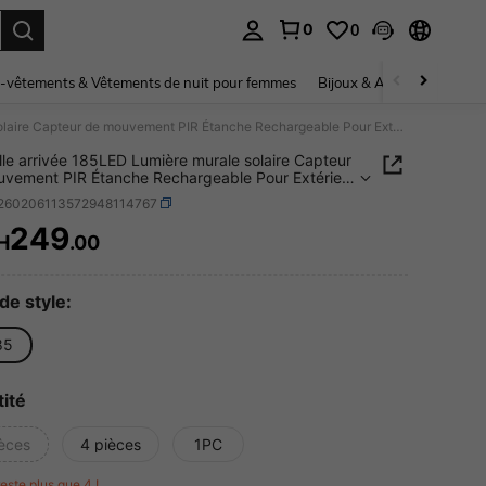
0
0
ouver. Press Enter to select.
-vêtements & Vêtements de nuit pour femmes
Bijoux & Accessoires pou
Nouvelle arrivée 185LED Lumière murale solaire Capteur de mouvement PIR Étanche Rechargeable Pour Extérieur Cour Couloir Villa
le arrivée 185LED Lumière murale solaire Capteur
vement PIR Étanche Rechargeable Pour Extérieur
uloir Villa
r260206113572948114767
249
H
.00
ICE AND AVAILABILITY
de style:
85
ité
ièces
4 pièces
1PC
 reste plus que 4 !