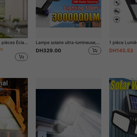
°, éclairage de de surveillance simulé pour cour, lampe de nuit LED lumineuse, boîtier noir avec éclairage blanc, support de montage amovible pour une installation facile | Conception du boîtier en plastique durable | Capacité de charge solaire | 3 modes d'éclairage | Alimenté par batterie lithium rechargeable
Lampe solaire ultra-lumineuse, lampe de rue haute puissance, lampe LED solaire à détecteur de mouvement pour l'extérieur, matériau ABS, projecteur de jardin, lampe murale, lampe de jardin multifonction étanche pour l'extérieur, convient pour les maisons, le camping, les zones rurales et les rues
nt
DH329.00
DH145.53