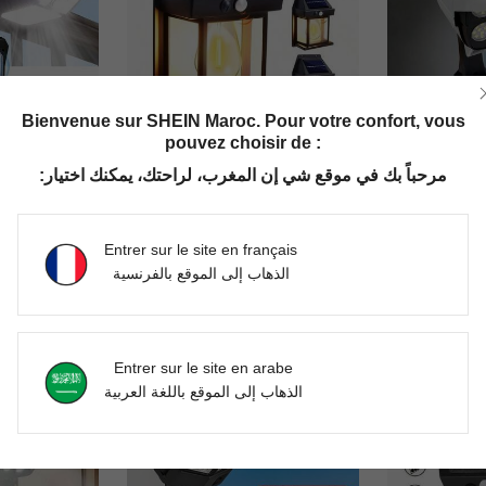
Bienvenue sur SHEIN Maroc. Pour votre confort, vous
pouvez choisir de :
مرحباً بك في موقع شي إن المغرب، لراحتك، يمكنك اختيار:
Lampe solaire à clip pour l'extérieur, lampe solaire à détecteur de mouvement étanche, lampe extérieure à clip avec détecteur de mouvement, lampe de solaire. 3 modes d'éclairage, 3 méthodes d'installation, convient pour l'extérieur, la terrasse, la clôture, le camping, le mur, le garage, le parasol de terrasse
1 pièce Lumière murale solaire extérieure Lumière de avec détecteur de mouvement 3 modes Lumières murales décoratives Convient pour les cours
DH190.00
DH251.00
Entrer sur le site en français
الذهاب إلى الموقع بالفرنسية
Entrer sur le site en arabe
الذهاب إلى الموقع باللغة العربية