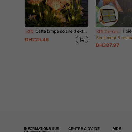
Cette lampe solaire d'extérieur en forme de chrysanthème à 3 têtes est disponible en trois couleurs. C'est une lampe de jardin solaire idéale pour décorer les jardins extérieurs, et peut également être utilisée comme éclairage paysager pour embellir les patios, les pelouses et les allées.
1 pièce Projecteur solaire IPX4 étanche, ampoule haute luminosité, double charge Type-C/solaire, 5 nive
-2%
-2%
Derniers 2 jours
Seulement 5 resta
DH225.46
DH387.97
INFORMATIONS SUR
CENTRE & D'AIDE
AIDE