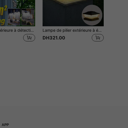
Lampe de extérieure à détection de mouvement solaire IP65 étanche, projecteur de à détection 270°, tête réglable, lampe murale solaire pour cour et garage
Lampe de pilier extérieure à énergie solaire, lampe de pilier LED moderne étanche pour villa/jardin/portail, décoration de maison, décoration extérieure, lampe décorative de jardin à énergie solaire, lampe de tête de pilier de jardin à énergie solaire
DH321.00
APP