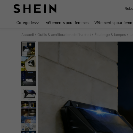
Rob
Use up 
Catégories
Vêtements pour femmes
Vêtements pour femme
Accueil
Outils & amélioration de l'habitat
Éclairage & lampes
La
/
/
/