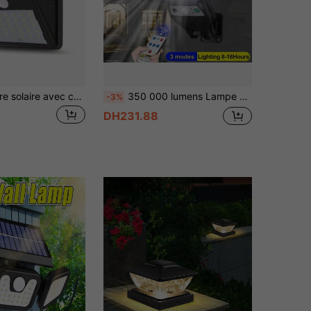
1 pièce Lumière solaire avec capteur de mouvement PIR 20/25/30 LED, alimentée par énergie solaire, convient pour la cour, l'allée, le jardin de la maison, le patio et autres éclairages extérieurs
350 000 lumens Lampe solaire super brillante avec détecteur de mouvement, lampe solaire pour chemin de jardin, projecteur, lampe murale de extérieure étanche pour cour, allée, garage, parc, éclairage commercial
-3%
DH231.88