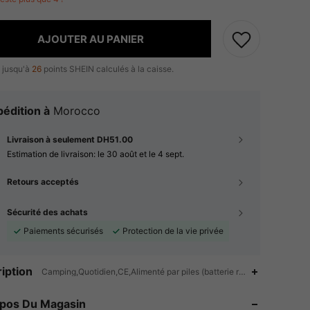
AJOUTER AU PANIER
 jusqu'à
26
points SHEIN calculés à la caisse.
édition à
Morocco
Livraison à seulement DH51.00
Estimation de livraison:
le 30 août et le 4 sept.
Retours acceptés
Sécurité des achats
Paiements sécurisés
Protection de la vie privée
iption
Camping,Quotidien,CE,Alimenté par piles (batterie rechargeable),Éner
4.87
4
10
opos Du Magasin
4.87
4
10