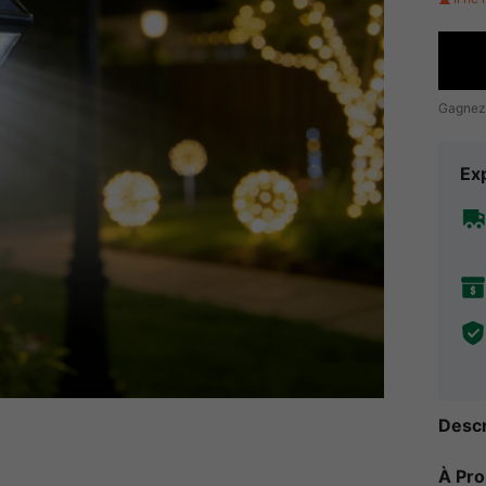
Gagnez
Exp
Descr
À Pr