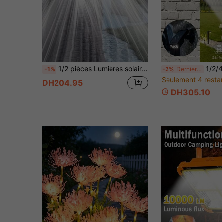
1/2 pièces Lumières solaires extérieures avec 3 têtes, détecteur de mouvement + système de contrôle d'éclairage intelligent, 74 ampoules LED haute luminosité, 3 niveaux de luminosité réglables, couverture d'éclairage à angle de 270°, matériau résistant aux intempéries ABS+PC, batterie Li-Ion rechargeable 18650 intégrée + panneau solaire, convient pour la cour, le terrain de sport, le terrain de jeux, l'hôtel, le jardin
1/2/4 pièces Éclairage solaire extérieur avec capteur de mouvement haute sensibilité, 3 modes d'éclairage, portée d'éclairage de 120
-1%
-2%
Derniers 2 jours
Seulement 4 resta
DH204.95
DH305.10