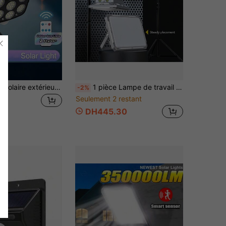
1 pièce Lampe solaire extérieure avec capteur, 2000 lumens, 77 ampoules LED, avec télécommande ; Caméra de surveillance factice sans fil, convient pour le porche d'hôtel, le jardin, la terrasse, l'allée et autres endroits
1 pièce Lampe de travail LED rechargeable lumineuse avec base magnétique puissante, projecteur portatif longue durée, lampe multifonction pour réparation automobile, urgence extérieure et travail
-2%
Seulement 2 restant
DH445.30