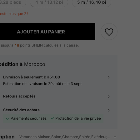
3,28 pieds
4 m / 13,12 pi
5 m / 16,40 pi
 reste plus que 2 !
AJOUTER AU PANIER
 jusqu'à
48
points SHEIN calculés à la caisse.
édition à
Morocco
Livraison à seulement DH51.00
Estimation de livraison:
le 29 août et le 3 sept.
Retours acceptés
Sécurité des achats
Paiements sécurisés
Protection de la vie privée
iption
Vacances,Maison,Salon,Chambre,Soirée,Extérieur,Connexion USB ou au
4.91
174
4.2K