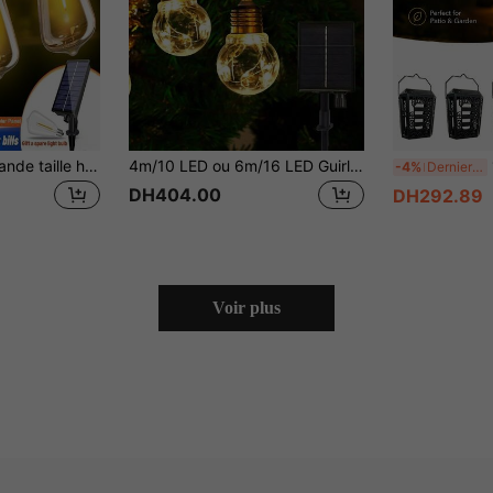
Panneau solaire grande taille haute efficacité pour la charge ST38 Guirlandes lumineuses de décoration de jardin Lumière chaude douce 2200K Ampoules LED antichoc Télécommande Étanche pour décoration suspendue dans la cour
4m/10 LED ou 6m/16 LED Guirlande lumineuse solaire vintage en corde, décoration de lumière pour le jardin extérieur, décoration de la maison, décoration extérieure pour l'automne
1/2/
-4%
Derniers 3 jours
DH404.00
DH292.89
Voir plus