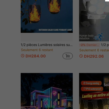
1/2 pièces Lumières solaires suspendues à flamme, lanternes solaires d'extérieur étanches IP44, lampe LED à effet de feu oscillant dynamique avec lueur chaude, lumière décorative suspendue sans fil avec allumage/extinction automatique pour jardin, cour, porche, pelouse, patio, Halloween, Noël, fête
1/2 pièces Bande lumineuse solaire à capteur de mouvement 77 LED avec télécom
-2%
Derniers 3 jours
Seulement 6 restant
Seulement 6 resta
DH284.00
DH292.06