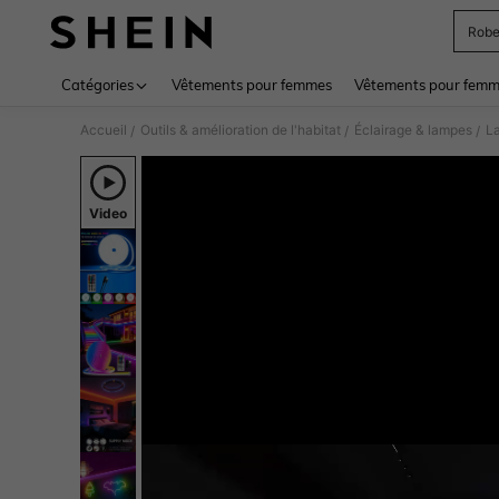
Rob
Use up 
Catégories
Vêtements pour femmes
Vêtements pour femme
Accueil
Outils & amélioration de l'habitat
Éclairage & lampes
La
/
/
/
Video