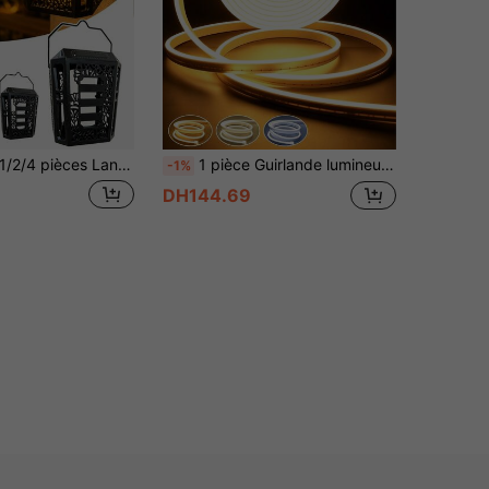
4 pièces Lanternes à flamme suspendues à énergie solaire, lumières LED vintage ajourées avec effet de flamme vacillante réaliste, lumières de décoration de jardin extérieures étanches IP44, convenant pour les arbres, la terrasse, la cour, la cour intérieure, la décoration de fête d'Halloween, de Noël et des vacances
1 pièce Guirlande lumineuse néon tricolore d'extérieur, bande lumineuse LED néon intelligente d'extérieur, rétroéclairage TV, éclairage de miroir LED, guirlande lumineuse de jardin, éclairage 3 couleurs, gradable et changement de couleur, lampe à LED, (1m/2m/3m/4m/5m), alimenté par USB, contrôle par bouton, convient pour le jardin, le porche, la rambarde, la chambre, le salon, la salle de bain, créant une ambiance blanche chaude d'éclairage intérieur, technologie de gradation intelligente, éclairage d'ambiance flexible pour la diffusion en direct, éclairage de miroir de maquillage
-1%
DH144.69