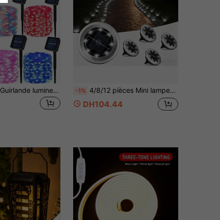
1 pièce pièce Guirlande lumineuse solaire d'extérieur - 300/200/150/100/50 LED, Lumière solaire en fil de cuivre, IP65 étanche, 8 modes d'éclairage, Convient pour les jardins, terrasses, cours, mariages, camping, fêtes, clôtures, Halloween, arbres, fêtes de Noël
4/8/12 pièces Mini lampes solaires de sol imperméables premium, lampes de sol extérieures en acier inoxydable, éclairage paysager décoratif convenant pour le jardin, la cour, la villa, le patio, parfait pour l'ambiance de Noël et d'Halloween, décoration nocturne, éclairage de chemin/sol/marches/jardin
-1%
DH104.44