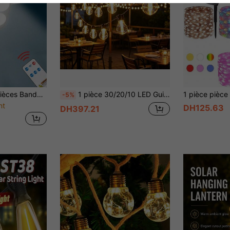
mande, projecteur sans fil extérieur similaire à une caméra de convenant pour hôtel, porche, jardin, cour, allée - Luminaire mural sans fil alimenté par énergie solaire
1 pièce 30/20/10 LED Guirlande lumineuse solaire, Lumières de fée LED blanc chaud pour extérieur, 8 modes de clignotement, IP65 étanche, Convient pour patio, jardin, arrière-cour, porche éclairage décoratif, fête et éclairage d'ambiance
-5%
nt
DH125.63
DH397.21