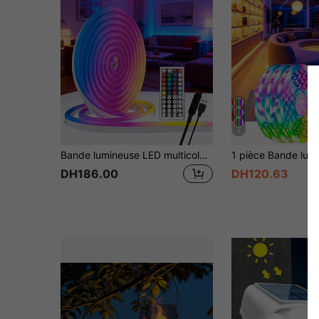
4
Bande lumineuse LED multicolore 1m avec prise USB, lumière néon flexible en silicone, graduable, pour décoration intérieure et extérieure, ordinateur/ordinateur portable, cuisine, chambre, salon et thème de Noël, avec télécommande, alimentation USB
DH186.00
DH120.63