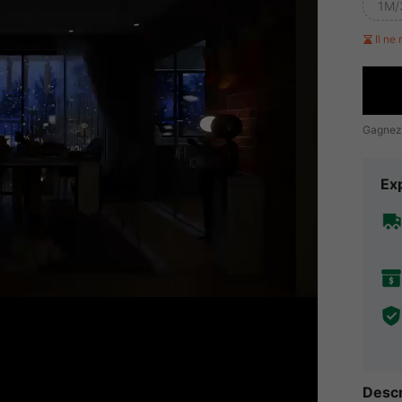
1M/
Il ne
Gagnez
Exp
Descr