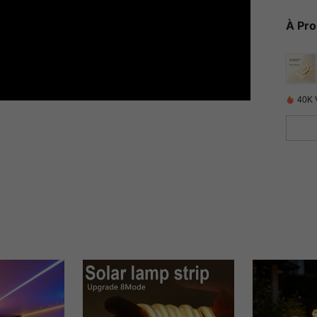
À Pr
40K 