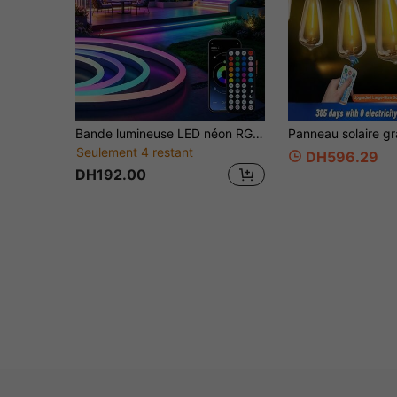
Bande lumineuse LED néon RGB 5V USB, longueurs 1m, 2m, 3m, 4m, 5m, avec télécommande infrarouge et fonction de contrôle sonore, bande lumineuse à changement de couleur, convient pour la chambre, le salon, la salle de jeux, les fêtes, la décoration de vacances. Lumière de corde néon, lumière d'armoire, lumière de nuit, lumière LED, bande lumineuse LED flexible, convient pour la chambre, prend en charge la télécommande et le contrôle par application, bande lumineuse RGB, convient pour Halloween, Noël et autres fêtes ou décoration lumineuse néon quotidienne à la maison, convient pour une utilisation intérieure et extérieure.
Seulement 4 restant
DH596.29
DH192.00