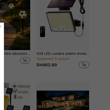
 décoration de piquet de sol football LED, lumière de paysage de piquet de sol football pour Noël et Halloween
508 LED Lumière solaire divisée extérieure étanche IP65, lampe de avec capteur de mouvement PIR et télécommande, panneau solaire séparé et détachable pour jardin, cour, garage
Seulement 5 restant
99
DH462.00