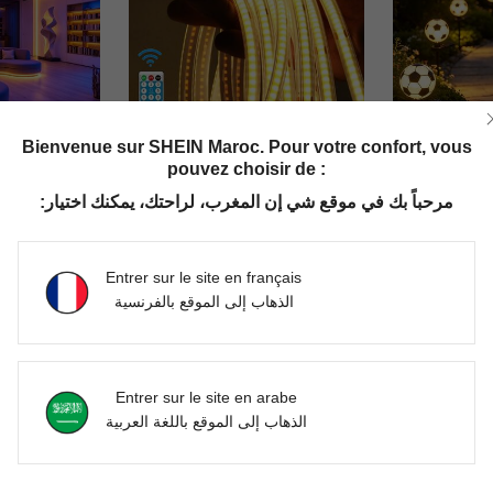
Bienvenue sur SHEIN Maroc. Pour votre confort, vous
pouvez choisir de :
مرحباً بك في موقع شي إن المغرب، لراحتك، يمكنك اختيار:
1 pièce Bande lumineuse LED intelligente, bande lumineuse RGB 5050 de haute qualité à changement de couleur, contrôle par application, télécommande 44 touches, synchronisation musicale, convient pour la décoration de la maison, la chambre, la cuisine, la télévision, les fêtes de vacances, Noël
Bandes lumineuses solaires LED pour l'extérieur, 600 LED 300 LED Longues bandes lumineuses LED IP65 entièrement étanches Ruban acrylique avec télécommande auto-adhésif, découpable Éclairage solaire à allumage/extinction automatique pour patio, piscine, camping, décoration (alimentation solaire/USB)
1 pièce Lumière décorative de jardin solaire d'extérieur,
-1%
DH180.00
DH386.
Entrer sur le site en français
الذهاب إلى الموقع بالفرنسية
Entrer sur le site en arabe
الذهاب إلى الموقع باللغة العربية