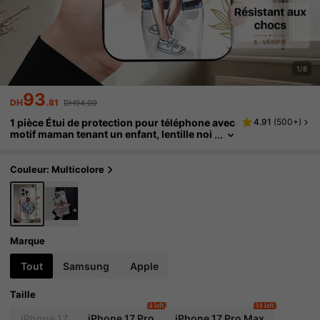
1/8
93
DH
.81
DH94.00
1 pièce Étui de protection pour téléphone avec
4.91
(
500+
)
motif maman tenant un enfant, lentille noi
re mate anti-chute, compatible avec iPho
ne 16 Pro Max, 15/14 Plus, 13/12/11, série étan
che, antichoc, résistant aux rayures
Couleur: Multicolore
Marque
Tout
Samsung
Apple
Taille
4 left
10 left
iPhone 17
iPhone 17 Pro
iPhone 17 Pro Max