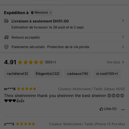
Expédition à
Morocco
Livraison à seulement DH51.00
Estimation de livraison:
le 28 août et le 2 sept.
Retours acceptés
Paiements sécurisés · Protection de la vie privée
4.91
(500+)
Voir plus
rachètera
(3)
Élégant(e)
(22)
cadeaux
(16)
si cool
(100+)
m***8
Couleur: Multicolore / Taille: Galaxy A05S
Thnx
sheinnnnnn
thank
you
sheinnnn
the
best
sheinnn
😍😍😍😍
❤️❤️❤️👍👍
Utile
(0)
z***2
Couleur: Multicolore / Taille: iPhone 13 Pro Max