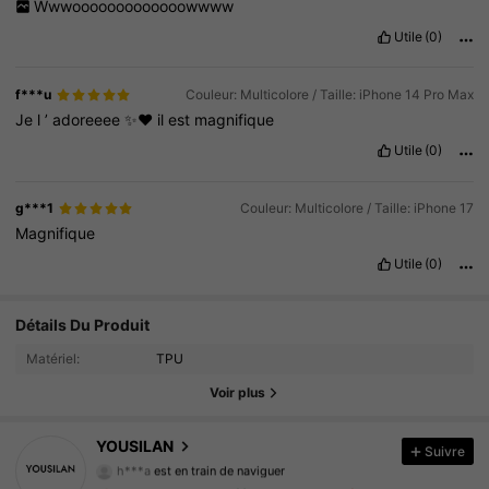
Wwwooooooooooooowwww
Utile
(0)
f***u
Couleur: Multicolore / Taille: iPhone 14 Pro Max
Je
l
’
adoreeee
✨❤️
il
est
magnifique
Utile
(0)
g***1
Couleur: Multicolore / Taille: iPhone 17
Magnifique
Utile
(0)
Détails Du Produit
15K Suiveurs
4.90
Matériel:
TPU
15K Suiveurs
4.90
Voir plus
15K Suiveurs
4.90
YOUSILAN
Suivre
h***a
est en train de naviguer
15K Suiveurs
4.90