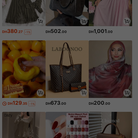
380
502
1,001
DH
.27
DH
.00
DH
.00
-1%
129
673
200
DH
.35
DH
.00
DH
.00
-1%