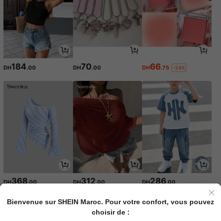
184
70
66
DH
.00
DH
.00
DH
.75
-24%
368
312
286
DH
.00
DH
.00
DH
.00
Bienvenue sur SHEIN Maroc. Pour votre confort, vous pouvez
choisir de :