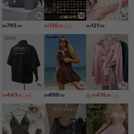
765
135
121
DH
.00
DH
.67
DH
.00
-2%
443
699
416
DH
.12
DH
.00
DH
.56
-26%
-1%