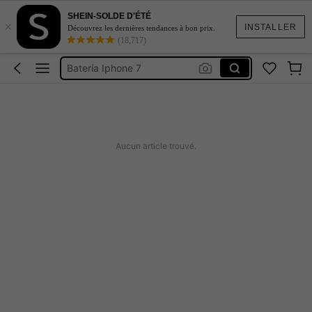
SHEIN-SOLDE D'ÉTÉ
×
Bateria Do Redimi Not 9 T
INSTALLER
Découvrez les dernières tendances à bon prix.
(18,717)
Bateria Teléfono Moto E 40
Batería Iphone 7
Bateria Do Celular Sansung A51
Bateria De Iphone 8 Plus
Bateria Do Redimi Not 9 T
Aucun article trouvé.
Bateria Teléfono Moto E 40