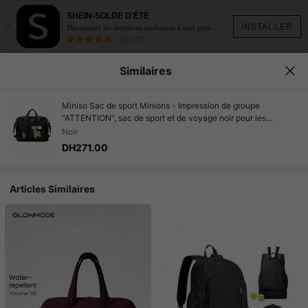
SHEIN-SOLDE D'ÉTÉ
×
INSTALLER
Découvrez les dernières tendances à bon prix.
(18,717)
Similaires
Miniso Sac de sport Minions - Impression de groupe
"ATTENTION", sac de sport et de voyage noir pour les
voyages de nuit et l'entraînement
Noir
DH271.00
Articles Similaires