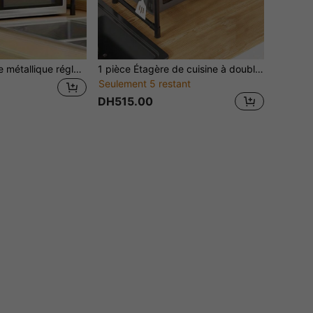
2 niveaux Étagère métallique réglable pour four à micro-ondes, étagère de rangement de cuisine noire avec étagères ouvertes, organisateur gain de place pour micro-ondes, four et plan de travail, s'adapte aux petits espaces
1 pièce Étagère de cuisine à double couche avec rampe, Étagère de rangement multifonctionnelle pour four à micro-ondes, machine à pain, épices et divers articles de cuisine, Accessoires de cuisine, Ustensiles de cuisine
Seulement 5 restant
DH515.00