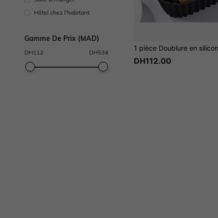
Hôtel chez l'habitant
Gamme De Prix (MAD)
DH
112
DH
534
DH112.00