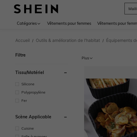
Sac
Use up 
Catégories
Vêtements pour femmes
Vêtements pour femme
Accueil
Outils & amélioration de l'habitat
Équipements de 
/
/
Filtre
Plus
Tissu/matériel
Silicone
Polypropylène
Fer
Scène Applicable
Cuisine
Salle à manger