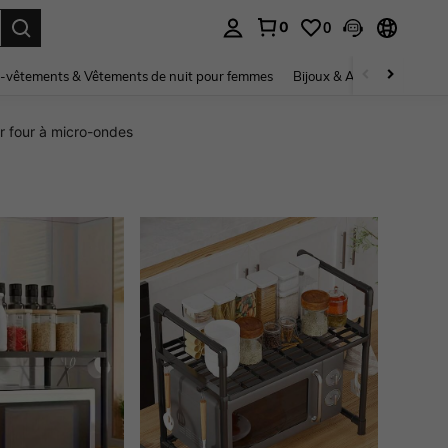
0
0
ouver. Press Enter to select.
-vêtements & Vêtements de nuit pour femmes
Bijoux & Accessoires pou
r four à micro-ondes