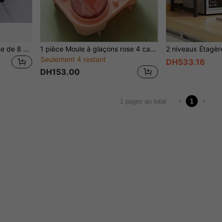
1 pièce Doublure en silicone de 8 pouces pour friteuse à air, anti-adhésive et réutilisable, convient pour maman/épouse/meilleure amie, gadget de cuisine minimaliste moderne (accessoire de friteuse à air/tapis de cuisson en silicone/essentiel pour le grillage/ustensiles de cuisine/cadeau de pendaison de crémaillère)
1 pièce Moule à glaçons rose 4 cavités - Matériau en silicone, anti-adhésif/flexible/facile à démouler, convient aux barmans, voyages en camping-car/fête de tailgate, cadeau de pendaison de crémaillère, style élégant (moule à glaçons/plateau en silicone/accessoire pour cocktail)
Seulement 4 restant
DH533.16
DH153.00
1
1 pages au total