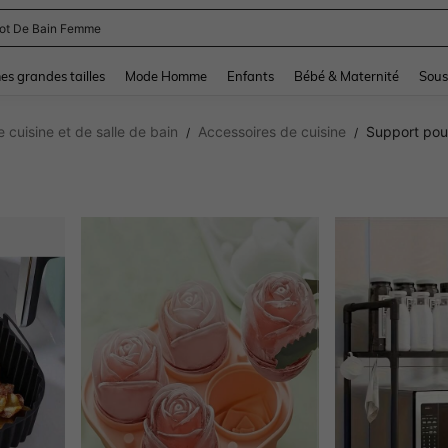
and down arrow keys to navigate search Dernière recherche and Rechercher et Tr
s grandes tailles
Mode Homme
Enfants
Bébé & Maternité
Sous
cuisine et de salle de bain
Accessoires de cuisine
Support pou
/
/