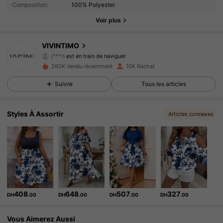
Composition:
100% Polyester
4.8K Suiveurs
4.79
Voir plus
4.8K Suiveurs
4.79
VIVINTIMO
j***n
est en train de naviguer
4.8K Suiveurs
4.79
260K Vendu récemment
10K Rachat
Suivre
Tous les articles
4.8K Suiveurs
4.79
4.8K Suiveurs
4.79
Styles À Assortir
Articles connexes
4.8K Suiveurs
4.79
4.8K Suiveurs
4.79
4.8K Suiveurs
4.79
408
648
507
327
DH
.00
DH
.00
DH
.00
DH
.00
4.8K Suiveurs
4.79
Vous Aimerez Aussi