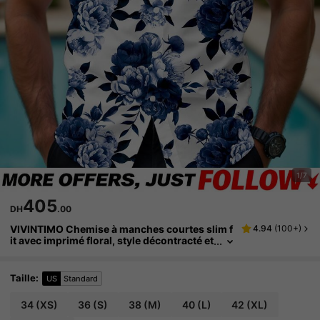
1/7
405
DH
.00
VIVINTIMO Chemise à manches courtes slim f
4.94
(
100+
)
it avec imprimé floral, style décontracté et
mature, idéale pour les vacances, les sorti
es d'été et les occasions entre couples. Excell
ent cadeau pour le petit ami. Chemise fleurie,
Taille
:
US
Standard
hawaïenne, parfaite pour les vacances.
34
(XS)
36
(S)
38
(M)
40
(L)
42
(XL)