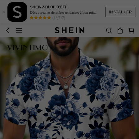
SHEIN-SOLDE D'ÉTÉ
×
INSTALLER
Découvrez les dernières tendances à bon prix.
(18,717)