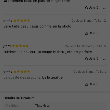
Tellement
beau
en
plus
de
la
qualit
é😍
Utile
(0)
g***a
Couleur: Blanc / Taille: XL
Belle
taille
beau
tissus
comme
sur
la
photo
Utile
(0)
j***1
Couleur: Multicolore / Taille: M
sublime
!
La
couleur
,
la
coupe
le
tissu
,
elle
est
parfaite
Utile
(0)
g***e
Couleur: Blanc / Taille: L
La qualité des produits:
belle
qualit
é
Utile
(0)
Détails Du Produit
4.8K Suiveurs
4.79
Matériel:
Tissu tissé