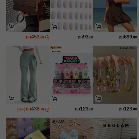
453
93
699
DH
.60
DH
.00
DH
.00
438
123
123
DH
.78
DH
.00
DH
.00
%4-