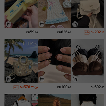
59
636
292
DH
.00
DH
.00
DH
.13
%1-
576
100
602
DH
.67
DH
.00
DH
.00
%2-