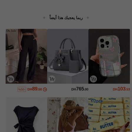
ربما يعجبك هذا أيضاً
89
765
103
DH
.50
DH
.00
DH
.53
%50-