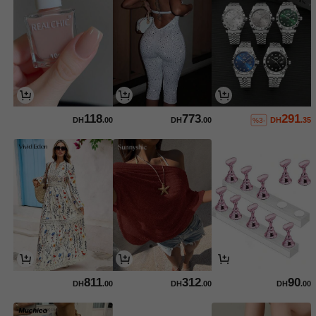
118
773
291
DH
.00
DH
.00
DH
.35
%3-
811
312
90
DH
.00
DH
.00
DH
.00