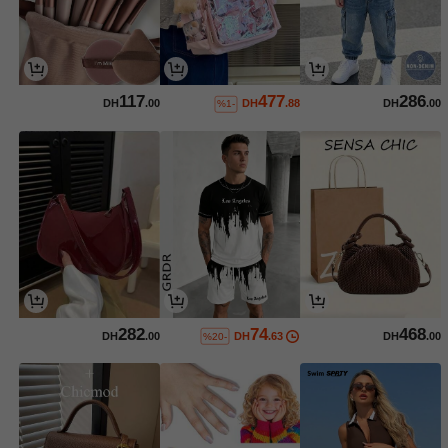
117
477
286
DH
.00
DH
.88
DH
.00
%1-
282
74
468
DH
.00
DH
.63
DH
.00
%20-