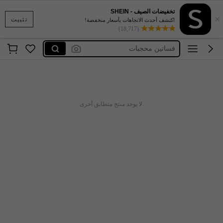
تخفيضات الصيف - SHEIN
×
ملابس سباحة للنساء5xl
تثبيت
اكتشف أحدث الاتجاهات بأسعار منخفضة!
(18,717)
ملابس داخليه للنساء مثيره 🥵🥵
فساتين محجبات
فساتين طويلة و أكمام طويلة
فساتين طويلة محتشمة
ملابس سباحة للنساء5xl
.لا يوجد منتج متطابق أخرى
ملابس داخليه للنساء مثيره 🥵🥵