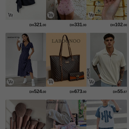
321
331
102
DH
.00
DH
.00
DH
.00
524
673
55
DH
.00
DH
.00
DH
.87