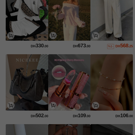
330
673
568
DH
.00
DH
.00
DH
.25
%1-
502
109
106
DH
.00
DH
.00
DH
.00