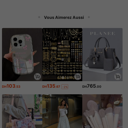
Vous Aimerez Aussi
103
135
765
DH
.53
DH
.67
DH
.00
-2%