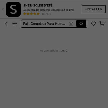
SHEIN-SOLDE D'ÉTÉ
×
Bodies Para Hombres
INSTALLER
Découvrez les dernières tendances à bon prix.
(18,717)
Body Para Hombre
Faja Completa Para Hombre
Faja Full Body Hombre
Body Homme
Bodies Para Hombres
Aucun article trouvé.
Body Para Hombre