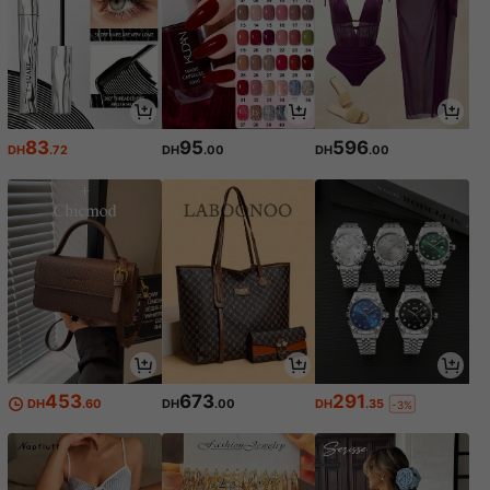
83
95
596
DH
.72
DH
.00
DH
.00
453
673
291
DH
.60
DH
.00
DH
.35
-3%