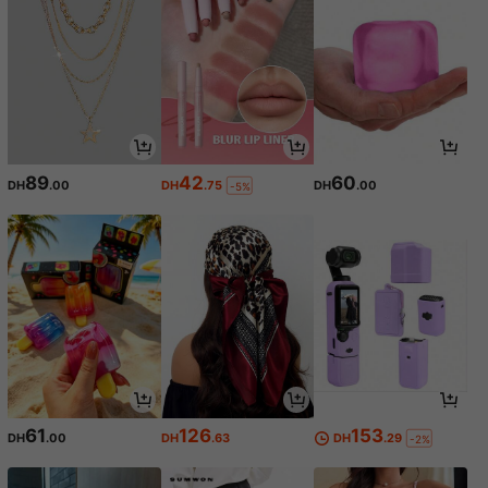
89
42
60
DH
.00
DH
.75
DH
.00
-5%
61
126
153
DH
.00
DH
.63
DH
.29
-2%