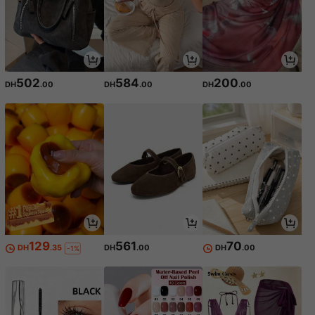
502
584
200
DH
.00
DH
.00
DH
.00
129
561
70
DH
.35
DH
.00
DH
.00
-1%