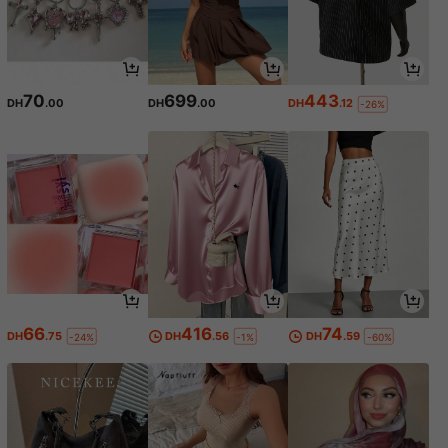
70
699
443
DH
.00
DH
.00
DH
.12
-26%
66
416
74
DH
.75
DH
.56
DH
.59
-24%
-1%
-60%