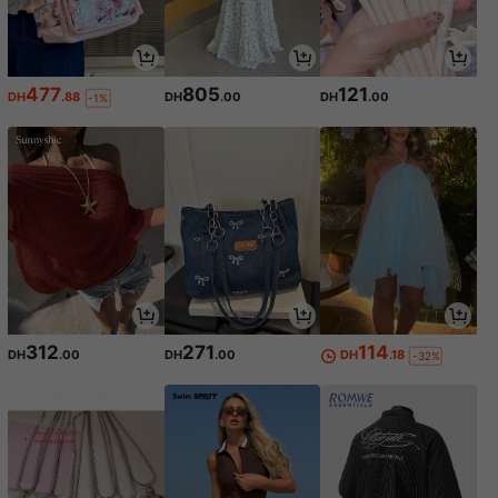
477
805
121
DH
.88
DH
.00
DH
.00
-1%
312
271
114
DH
.00
DH
.00
DH
.18
-32%