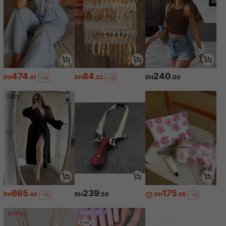
474
84
240
DH
.41
DH
.53
DH
.00
-1%
-1%
665
239
175
DH
.44
DH
.00
DH
.88
-1%
-1%