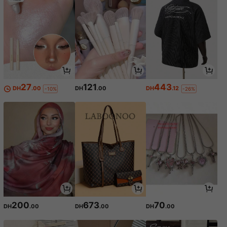
27
121
443
DH
.00
DH
.00
DH
.12
-10%
-26%
200
673
70
DH
.00
DH
.00
DH
.00