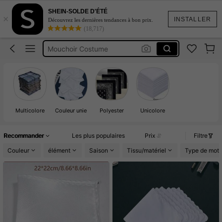
Mouchoir Tissus
SHEIN-SOLDE D'ÉTÉ
×
Mouchoir De Poche
INSTALLER
Découvrez les dernières tendances à bon prix.
(18,717)
Mouchoir Costume
Mouchoir Homme
Pañuelos De Hombre
Mouchoir Tissus
Mouchoir De Poche
Multicolore
Couleur unie
Polyester
Unicolore
Recommander
Les plus populaires
Prix
Filtre
Couleur
élément
Saison
Tissu/matériel
Type de moti