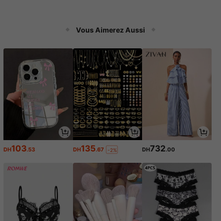
Vous Aimerez Aussi
103
135
732
DH
.53
DH
.67
DH
.00
-2%