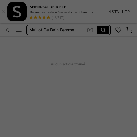
SHEIN-SOLDE D'ÉTÉ
×
Robe Femme été
INSTALLER
Découvrez les dernières tendances à bon prix.
(18,717)
Coque De Telephone Iphone 15
Maillot De Bain Femme
Squishy
Burkini Femme Hijab
Robe Femme été
Aucun article trouvé.
Coque De Telephone Iphone 15