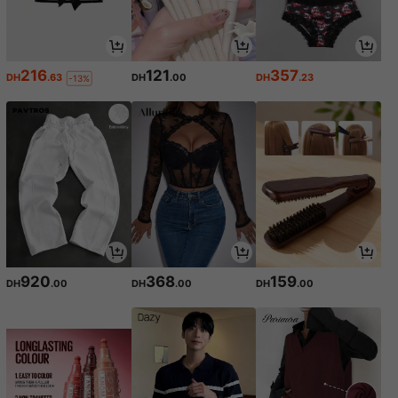
216
121
357
DH
.63
DH
.00
DH
.23
-13%
920
368
159
DH
.00
DH
.00
DH
.00