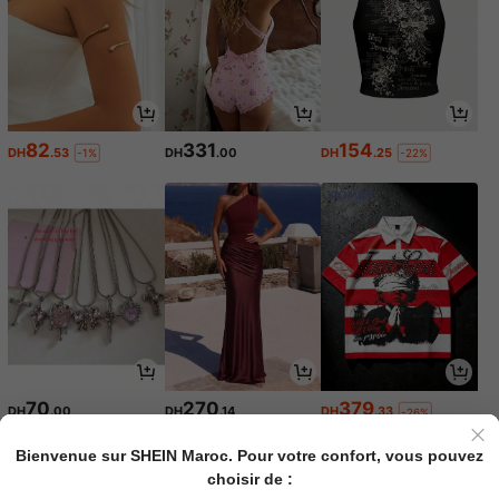
82
331
154
DH
.53
DH
.00
DH
.25
-1%
-22%
70
270
379
DH
.00
DH
.14
DH
.33
-26%
Bienvenue sur SHEIN Maroc. Pour votre confort, vous pouvez
choisir de :