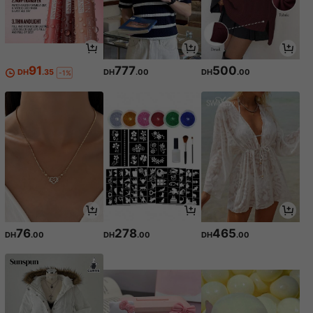
91
777
500
DH
.35
DH
.00
DH
.00
-1%
76
278
465
DH
.00
DH
.00
DH
.00