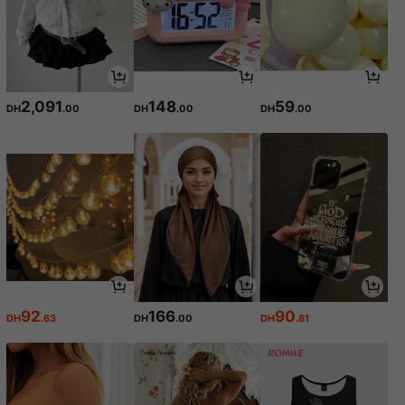
2,091
148
59
DH
.00
DH
.00
DH
.00
92
166
90
DH
.63
DH
.00
DH
.81