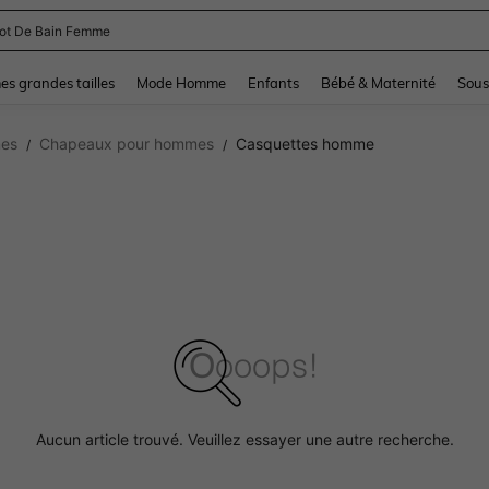
and down arrow keys to navigate search Dernière recherche and Rechercher et Tr
s grandes tailles
Mode Homme
Enfants
Bébé & Maternité
Sous
mes
Chapeaux pour hommes
Casquettes homme
/
/
Aucun article trouvé. Veuillez essayer une autre recherche.