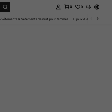
0
0
ouver. Press Enter to select.
-vêtements & Vêtements de nuit pour femmes
Bijoux & Accessoires pou