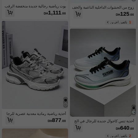
بوت رياضية رجالية جديدة منخفضة الرقب
زوج من الحشوات الداخلية الناعمة والخف
ة، بوت مريحة للتنزه والصيد والمشي اليو
1,111
يفة لمنع الانزلاق لأحذية النساء والرجال، ل
125
DH
.00
مي والعمل الرياضي الكاجوال
DH
.00
لأحذية الرياضية والكاجوال، أفكار هدايا ال
شتاء
1
بائعين آخرين
أحذية رياضية رمادية معدنية عصرية للرجا
ل، أحذية رياضية كاجوال متعددة الاستخدا
877
أحذية تنس كاجوال جديدة للرجال في الخ
DH
.00
مات خفيفة الوزن ماصة للصدمات
ريف، أحذية رياضية يمكن ارتداؤها من قبل
640
DH
.00
الجنسين
2
بائعين آخرين