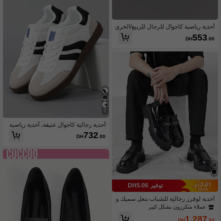
أحذية رياضية كاجوال للرجال للربيع/الخري
ف، مضادة للانزلاق، مقاومة للتآكل، مريح
553
DH
.00
ة وخفيفة الوزن، تنفس جيد، مناسبة للآباء
متوسطي العمر والمسنين
7
أحذية رجالية كاجوال عتيقة، أحذية رياضية
ناعمة خفيفة الوزن، أحذية مسطحة مريحة
732
DH
.00
بأصابع مستديرة وأربطة، متوفرة بمقاس
كبير 46
توفير DH5.06
أحذية لوفرز رجالية للشباب بنعل سميك و
أصابع مستديرة بدون رباط، أحذية رسمية
عملاء متكررون بشكل كبير
كاجوال بريطانية للمشي اليومي، المقاس
1,287
كبير
DH
.94