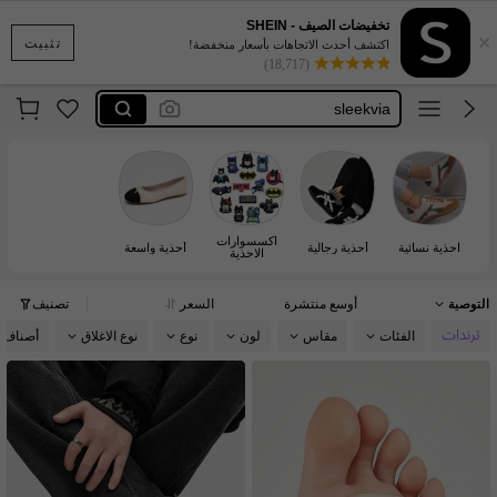
dazy
تخفيضات الصيف - SHEIN
×
motf
تثبيت
اكتشف أحدث الاتجاهات بأسعار منخفضة!
(18,717)
sleekvia
solecia
cuccoo chicest
dazy
motf
اكسسوارات
احذية نسائية
أحذية رجالية
أحذية واسعة
الاحذية
التوصية
أوسع منتشرة
السعر
تصنيف
الفئات
مقاس
لون
نوع
نوع الاغلاق
أصناف 