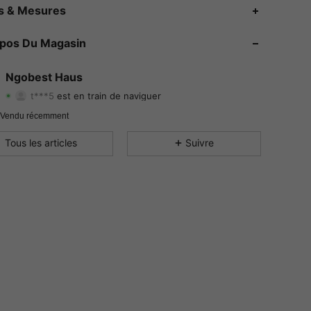
4.75
263
2.8K
es & Mesures
4.75
263
2.8K
opos Du Magasin
4.75
263
2.8K
Ngobest Haus
t***5
est en train de naviguer
4.75
263
2.8K
Evaluation
Articles
Suiveurs
 Vendu récemment
4.75
263
2.8K
Tous les articles
Suivre
4.75
263
2.8K
4.75
263
2.8K
4.75
263
2.8K
4.75
263
2.8K
4.75
263
2.8K