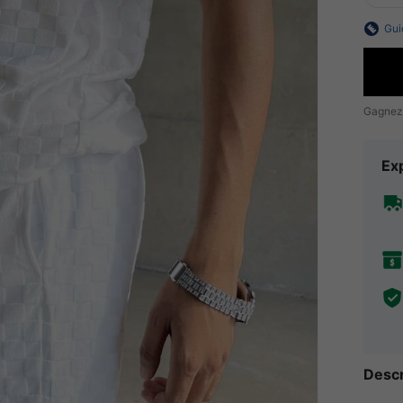
Gui
Gagnez
Exp
Descr