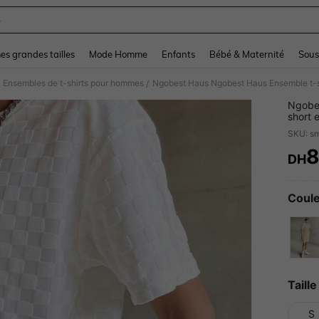
e
and down arrow keys to navigate search Dernière recherche and Rechercher et Tr
s grandes tailles
Mode Homme
Enfants
Bébé & Maternité
Sous
Ensembles de t-shirts pour hommes
/
Ngobes
short 
tenue 
8
DH
PR
Coule
Taille
S