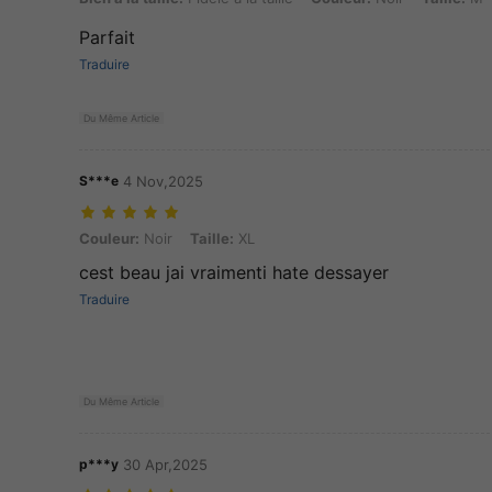
Parfait
Traduire
Du Même Article
S***e
4 Nov,2025
Couleur: Noir, Taille: XL
Couleur:
Noir
Taille:
XL
cest beau jai vraimenti hate dessayer
Traduire
Du Même Article
p***y
30 Apr,2025