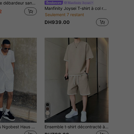
 style INS décontracté pour homme, streetwear quotidien, cadeau pour petit ami/mari, cadeau d'anniversaire
Manfinity Joysei
Manfinity Joysei T-shirt à col rond à manches courtes et short à motif floral pour hommes, tenue décontractée pour tous les jours
2
Seulement 7 restant
DH939.00
6
Ngobest Haus Ngobest Haus Ensemble décontracté de vacances en 2 pièces pour hommes GloMan, chemise à manches courtes à col cranté de haute qualité avec texture à rayures et couleur unie, et short à cordon de serrage. Convient pour l'été, les sorties en couple, les cadeaux de la Saint-Valentin
Ensemble t-shirt décontracté à col rond et manches tombantes avec couleurs contrastées, et short à taille élastique pour hommes en été