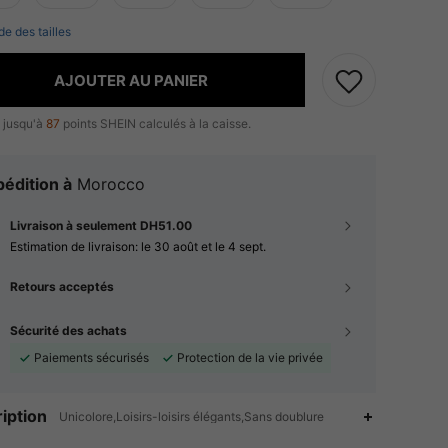
de des tailles
AJOUTER AU PANIER
 jusqu'à
87
points SHEIN calculés à la caisse.
édition à
Morocco
Livraison à seulement DH51.00
Estimation de livraison:
le 30 août et le 4 sept.
Retours acceptés
Sécurité des achats
Paiements sécurisés
Protection de la vie privée
iption
Unicolore,Loisirs-loisirs élégants,Sans doublure