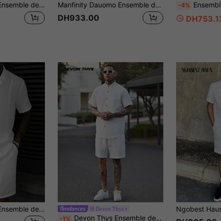
Manfinity Homme Ensemble de 2 pièces T-shirt à manches courtes et shorts tricotés blancs pour hommes
Manfinity Dauomo Ensemble décontracté t-shirt à col ras-du-cou à manches courtes et short avec lettres gaufrées pour hommes
Ensemble débardeur sans manches ample en tissu froissé
-4%
DH933.00
DH753.1
Manfinity Homme Ensemble de chemise décontractée texturée en dentelle pour homme mûr
Devon Thys
Devon Thys Ensemble de 2 pièces Manfinity Modomio Chemise décontractée à col montant et coupe slim, manches courtes, pour homme. Convient pour le port quotidien, la plage. Ensemble chemise et short de plage pour hommes, Vieux argent
-1%