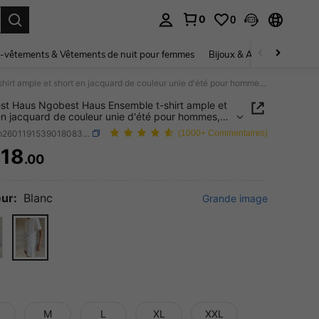
0
0
ouver. Press Enter to select.
-vêtements & Vêtements de nuit pour femmes
Bijoux & Accessoires pou
Ngobest Haus Ngobest Haus Ensemble t-shirt ample et short en jacquard de couleur unie d'été pour hommes, tenue confortable
t Haus Ngobest Haus Ensemble t-shirt ample et
en jacquard de couleur unie d'été pour hommes,
confortable
SKU: sm260119153901808342638
(1000+ Commentaires)
18
.00
ICE AND AVAILABILITY
ur:
Blanc
Grande image
M
L
XL
XXL