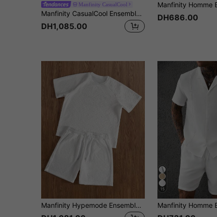
Manfinity CasualCool
Manfinity CasualCool Ensemble décontracté de vacances pour hommes avec une chemise à manches courtes et un short en terry motif floral orange inspiré d'INS pour le printemps/été avec tournesols et marguerites - parfait pour les festivals de musique, les vacances sur les plages d'Hawaï et le port quotidien. Fait également un excellent cadeau pour un petit ami ou un mari. Ensemble short pour hommes, ensemble deux pièces pour hommes, t-shirt co-ord pour hommes, t-shirt jacquard tricoté pour hommes, mode minimaliste, convient pour l'été
DH686.00
DH1,085.00
15
Manfinity Hypemode Ensemble à manches courtes pour hommes, manches courtes assorties à des shorts, taille élastique, poches latérales, coupe oversize, style de rue jeune, tenue de sport décontractée pour les trajets quotidiens, la rentrée et les vacances. Choix idéal comme cadeau pour le petit ami ou le mari, assortiment pour couple