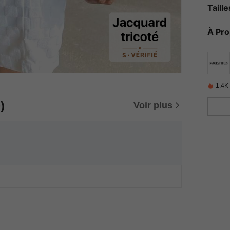
Taill
À Pr
1.4K
)
Voir plus