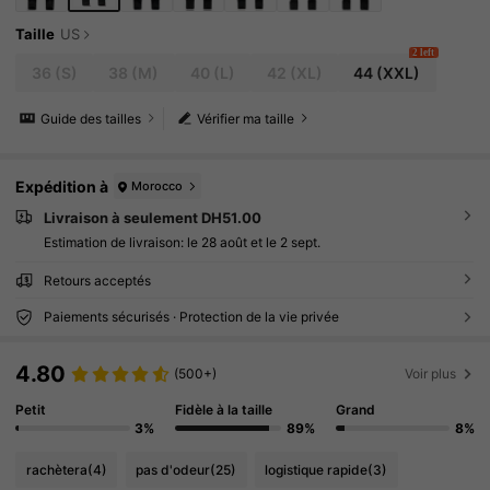
Taille
US
2 left
36
(S)
38
(M)
40
(L)
42
(XL)
44
(XXL)
Guide des tailles
Vérifier ma taille
Expédition à
Morocco
Livraison à seulement DH51.00
Estimation de livraison:
le 28 août et le 2 sept.
Retours acceptés
Paiements sécurisés · Protection de la vie privée
4.80
(500+)
Voir plus
Petit
Fidèle à la taille
Grand
3%
89%
8%
rachètera
(4)
pas d'odeur
(25)
logistique rapide
(3)