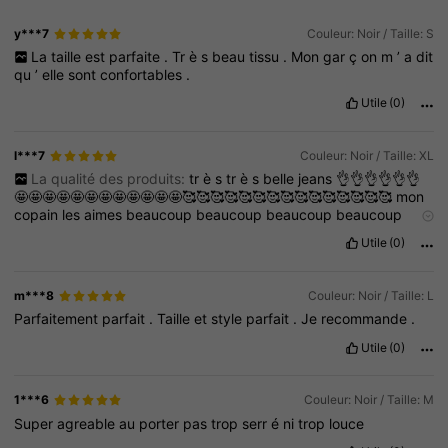
y***7
Couleur: Noir / Taille: S
La
taille
est
parfaite
.
Tr
è
s
beau
tissu
.
Mon
gar
ç
on
m
’
a
dit
qu
’
elle
sont
confortables
.
Utile
(0)
l***7
Couleur: Noir / Taille: XL
La qualité des produits:
tr
è
s
tr
è
s
belle
jeans
👌👌👌👌👌👌
🤩🤩🤩🤩🤩🤩🤩🤩🤩🤩🤩🤩🥰🥰🥰🥰🥰🥰🥰🥰🥰🥰🥰🥰🥰🥰🥰
mon
copain
les
aimes
beaucoup
beaucoup
beaucoup
beaucoup
beaucoup
❤️🩷❤️🩷🩷🩷🩷❤️
aucune
odeur
grandeur
exacte
Utile
(0)
super
super
confortable
🩷❤️🩷🩷🩷🩷❤️❤️🩷❤️❤️🩷🩷🩷🩷❤️🩷
merci
beaucoup
beaucoup
beaucoup
beaucoup
beaucoup
beaucoup
beaucoup
beaucoup
beaucoup
beaucoup
beaucoup
m***8
Couleur: Noir / Taille: L
beaucoup
beaucoup
beaucoup
beaucoup
beaucoup
beaucoup
Parfaitement
parfait
.
Taille
et
style
parfait
.
Je
recommande
.
beaucoup
beaucoup
shein
💖❤️💖❤️❤️🩷❤️❤️🩷🩷🩷🩷❤️🩷❤️❤️🩷
🩷🩷🩷❤️🩷❤️❤️🩷🩷🩷🩷❤️🩷❤️❤️🩷🩷🩷🩷
Utile
(0)
1***6
Couleur: Noir / Taille: M
Super
agreable
au
porter
pas
trop
serr
é
ni
trop
louce