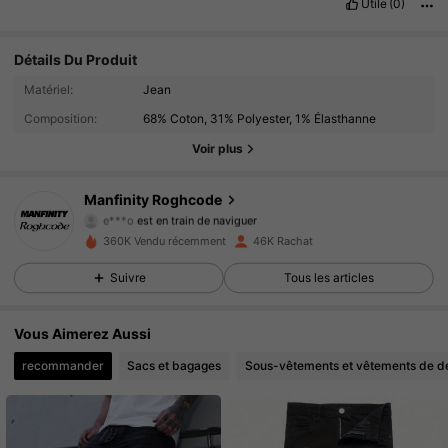
Utile
(0)
Détails Du Produit
27K Suiveurs
4.75
Matériel:
Jean
Composition:
68% Coton, 31% Polyester, 1% Élasthanne
27K Suiveurs
4.75
Voir plus
27K Suiveurs
4.75
Manfinity Roghcode
e***o
est en train de naviguer
27K Suiveurs
4.75
360K Vendu récemment
46K Rachat
Suivre
Tous les articles
27K Suiveurs
4.75
Vous Aimerez Aussi
27K Suiveurs
4.75
recommander
Sacs et bagages
Sous-vêtements et vêtements de d
27K Suiveurs
4.75
27K Suiveurs
4.75