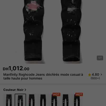
1/7
1,012
DH
.00
Manfinity Roghcode Jeans déchirés mode casual à
4.80
taille haute pour hommes
(500+)
Couleur: Noir