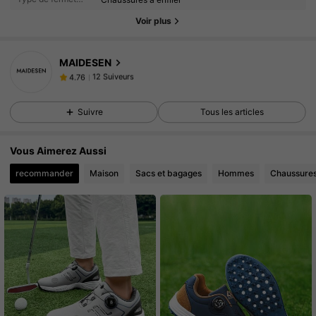
Voir plus
12 Suiveurs
4.76
12 Suiveurs
4.76
MAIDESEN
12 Suiveurs
4.76
6***0
a suivi
Il y a 1 jour
12 Suiveurs
4.76
Suivre
Tous les articles
12 Suiveurs
4.76
12 Suiveurs
4.76
Vous Aimerez Aussi
12 Suiveurs
4.76
recommander
Maison
Sacs et bagages
Hommes
Chaussure
12 Suiveurs
4.76
12 Suiveurs
4.76