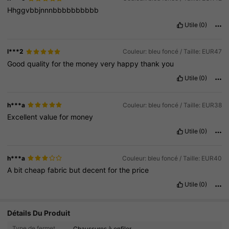
Hhggvbbjnnnbbbbbbbbbb
Utile
(0)
l***2
Couleur: bleu foncé / Taille: EUR47
Good
quality
for
the
money
very
happy
thank
you
Utile
(0)
h***a
Couleur: bleu foncé / Taille: EUR38
Excellent
value
for
money
Utile
(0)
h***a
Couleur: bleu foncé / Taille: EUR40
A
bit
cheap
fabric
but
decent
for
the
price
Utile
(0)
12 Suiveurs
4.76
Détails Du Produit
12 Suiveurs
Type de fermeture:
Chaussures à enfiler
4.76