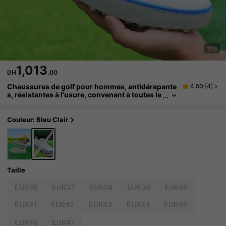
1/15
1,013
DH
.00
Chaussures de golf pour hommes, antidérapante
4.50
(
4
)
s, résistantes à l'usure, convenant à toutes le
s saisons, chaussures de sport et de loisirs,
ajustement confortable, durables, semelle extéri
eure en caoutchouc antidérapante, doublure con
Couleur: Bleu Clair
fortable, swing libre, profitez des sports, plusieu
rs couleurs, populaires dans le monde entier
Taille
EUR36
EUR37
EUR38
EUR39
EUR40
EUR41
EUR42
EUR43
EUR44
EUR45
EUR46
EUR47