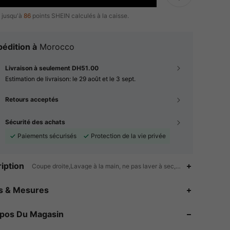
 jusqu'à
86
points SHEIN calculés à la caisse.
édition à
Morocco
Livraison à seulement DH51.00
Estimation de livraison:
le 29 août et le 3 sept.
Retours acceptés
Sécurité des achats
Paiements sécurisés
Protection de la vie privée
iption
Coupe droite,Lavage à la main, ne pas laver à sec,Loisirs-loisirs élég
4.89
17
3.9K
es & Mesures
4.89
17
3.9K
opos Du Magasin