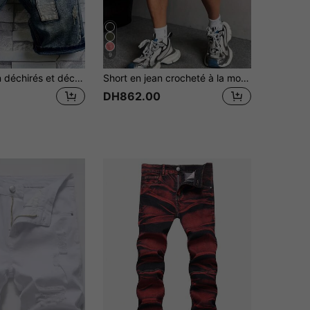
9
Shorts en jean déchirés et décontractés, coupe slim ajustée, jambe droite, pour hommes
Short en jean crocheté à la mode pour hommes
DH862.00