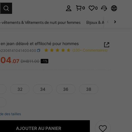
0
0
ouver. Press Enter to select.
-vêtements & Vêtements de nuit pour femmes
Bijoux & Accessoires pou
 en jean délavé et effiloché pour hommes
m2306141041400400
(100+ Commentaires)
804
.07
DH811.00
-1%
ICE AND AVAILABILITY
32
34
36
38
de des tailles
AJOUTER AU PANIER