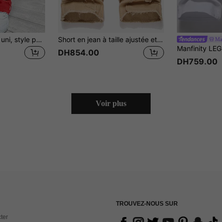
Jeans slim à ourlet uni, style punk
Short en jean à taille ajustée et à franges de couleur unie pour homme
Ma
DH854.00
DH759.00
Voir plus
TROUVEZ-NOUS SUR
ter