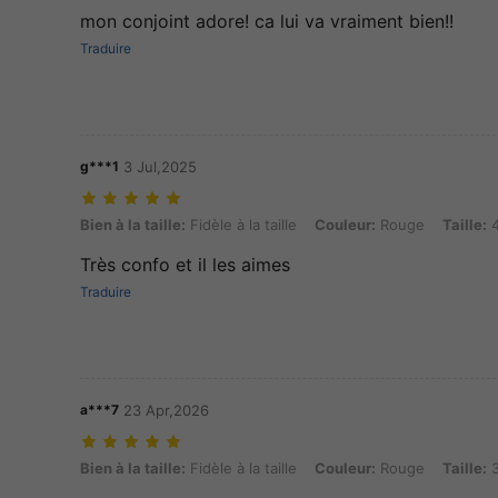
mon conjoint adore! ca lui va vraiment bien!!
Traduire
g***1
3 Jul,2025
Bien à la taille: Fidèle à la taille, Couleur: Rouge, Taille: 40
Bien à la taille:
Fidèle à la taille
Couleur:
Rouge
Taille:
4
Très confo et il les aimes
Traduire
a***7
23 Apr,2026
Bien à la taille: Fidèle à la taille, Couleur: Rouge, Taille: 36
Bien à la taille:
Fidèle à la taille
Couleur:
Rouge
Taille:
3