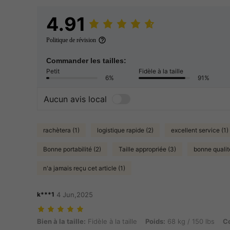
4.91
Politique de révision
Commander les tailles:
Petit
Fidèle à la taille
6%
91%
Aucun avis local
rachètera (1)
logistique rapide (2)
excellent service (1)
Bonne portabilité (2)
Taille appropriée (3)
bonne qualit
n'a jamais reçu cet article (1)
k***1
4 Jun,2025
Bien à la taille: Fidèle à la taille, Poids: 68 kg / 150 lbs, Couleur: Gris
Bien à la taille:
Fidèle à la taille
Poids:
68 kg / 150 lbs
Co