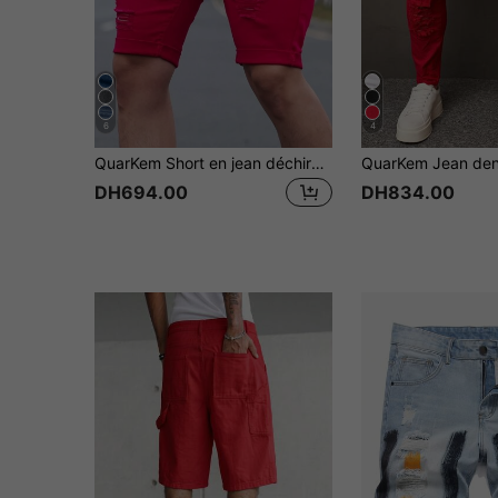
6
4
QuarKem Short en jean déchiré de couleur unie pour homme
DH694.00
DH834.00