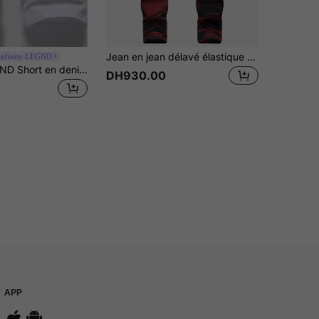
Jean en jean délavé élastique tie-dye pour hommes, polyvalent
nfinity LEGND
Manfinity LEGND Short en denim déchiré en coton pour homme, jorts simples tous blancs avec une touche vintage pour les vacances avec les amis
DH930.00
APP