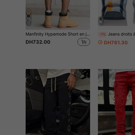
13
Manfinity Hypemode Short en jean rouge cargo multi-poches décontracté streetwear pour hommes
Jeans droits à la mode avec éclaboussures de peinture pour les
-1%
DH732.00
DH761.30