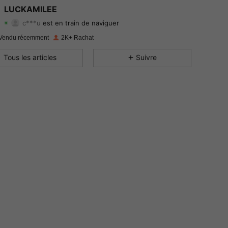
4.89
17
3.9K
LUCKAMILEE
c***u
est en train de naviguer
4.89
17
3.9K
Evaluation
Articles
Suiveurs
Vendu récemment
2K+ Rachat
4.89
17
3.9K
Tous les articles
Suivre
4.89
17
3.9K
4.89
17
3.9K
4.89
17
3.9K
4.89
17
3.9K
4.89
17
3.9K