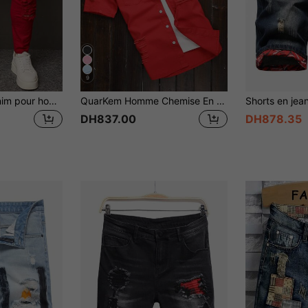
9
QuarKem Jean denim pour homme avec poches décoloré pour un usage quotidien décontracté
QuarKem Homme Chemise En Jean Déchiré Poche À Rabat (Sans T-Shirt)
DH837.00
DH878.35