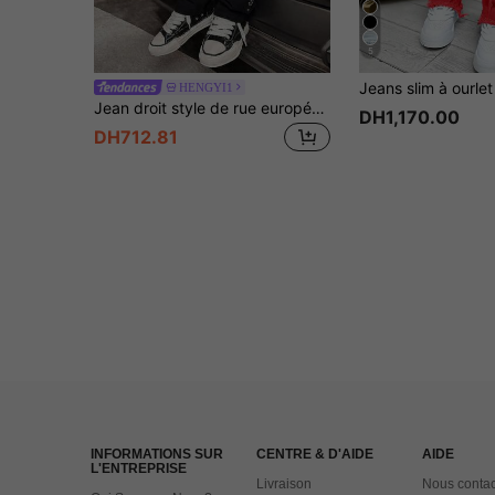
5
HENGYI1
Jean droit style de rue européen & américain avec ornements latéraux en strass lourds & perles, décoration en cristal rouge, pantalon long de style luxe polyvalent avec ceinture élastique
DH1,170.00
DH712.81
INFORMATIONS SUR
CENTRE & D'AIDE
AIDE
L'ENTREPRISE
Livraison
Nous contac