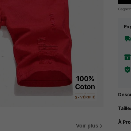
Gagnez
Exp
Descr
Taill
À Pr
Voir plus