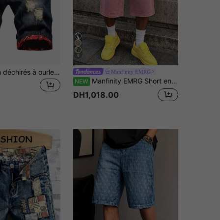
9
Shorts en jean déchirés à ourlet enroulé avec imprimé graphique pour hommes
Manfinity EMRG
Manfinity EMRG Short en jean baggy à jambes larges pour homme, rose délavé, avec patchs déconstruits, style streetwear décontracté pour le quotidien
NEW
DH1,018.00