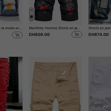
5
 jeunes, shorts en jean délavé et déchiré sans stretch
Manfinity Homme Shorts en jean délavés et déchirés pour hommes, shorts en jean unis noirs. Pour le mari, les cadeaux pour le petit ami
DH809.00
DH874.00