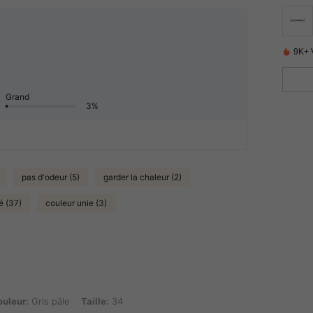
9K+ 
Grand
3%
pas d'odeur (5)
garder la chaleur (2)
é (37)
couleur unie (3)
 pâle, Taille: 34
uleur:
Gris pâle
Taille:
34