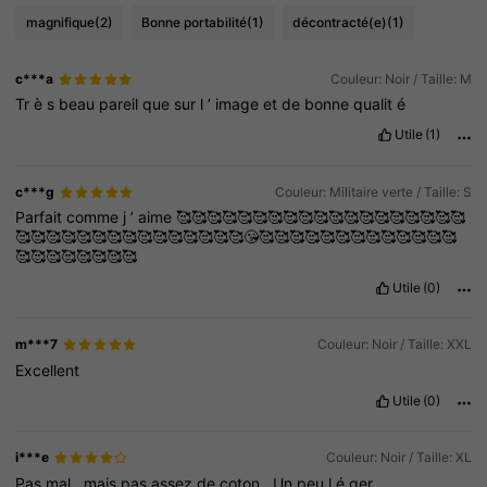
magnifique
(2)
Bonne portabilité
(1)
décontracté(e)
(1)
c***a
Couleur: Noir / Taille: M
Tr
è
s
beau
pareil
que
sur
l
’
image
et
de
bonne
qualit
é
Utile
(1)
c***g
Couleur: Militaire verte / Taille: S
Parfait
comme
j
’
aime
🥰🥰🥰🥰🥰🥰🥰🥰🥰🥰🥰🥰🥰🥰🥰🥰🥰🥰🥰
🥰🥰🥰🥰🥰🥰🥰🥰🥰🥰🥰🥰🥰🥰🥰😘🥰🥰🥰🥰🥰🥰🥰🥰🥰🥰🥰🥰🥰
🥰🥰🥰🥰🥰🥰🥰🥰
Utile
(0)
m***7
Couleur: Noir / Taille: XXL
Excellent
Utile
(0)
i***e
Couleur: Noir / Taille: XL
Pas
mal
,
mais
pas
assez
de
coton
.
Un
peu
l
é
ger