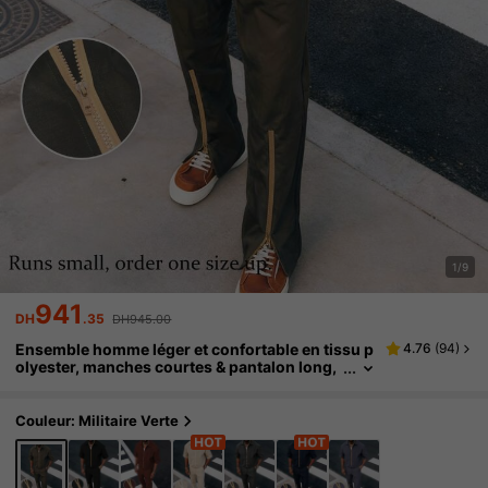
1/9
941
DH
.35
DH945.00
Ensemble homme léger et confortable en tissu p
4.76
(
94
)
olyester, manches courtes & pantalon long,
style de rue minimaliste, tenue décontractée
pour l'extérieur et le quotidien, été
Couleur: Militaire Verte