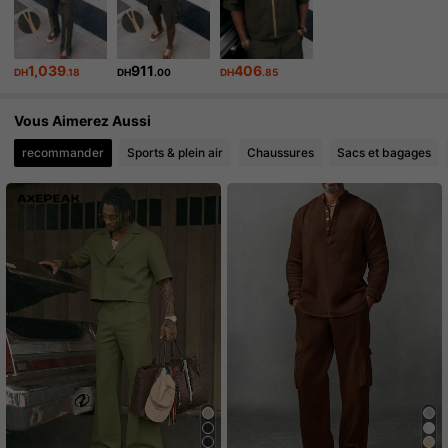
583 Suiveurs
4.70
1,039
911
406
DH
.18
DH
.00
DH
.85
583 Suiveurs
4.70
Vous Aimerez Aussi
583 Suiveurs
4.70
recommander
Sports & plein air
Chaussures
Sacs et bagages