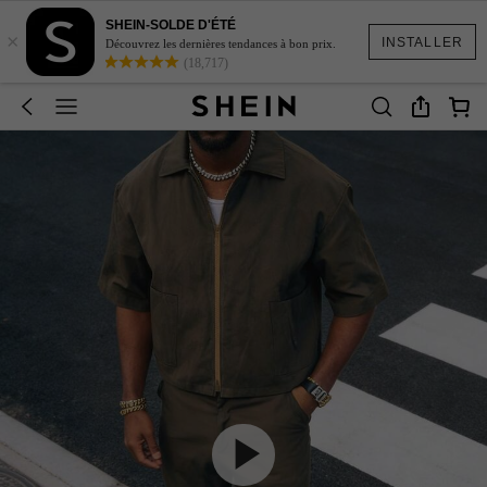
SHEIN-SOLDE D'ÉTÉ
×
INSTALLER
Découvrez les dernières tendances à bon prix.
(18,717)