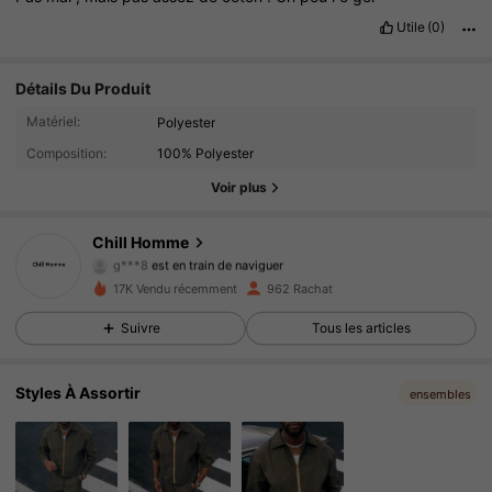
Utile
(0)
Détails Du Produit
583 Suiveurs
4.70
Matériel:
Polyester
Composition:
100% Polyester
583 Suiveurs
4.70
Voir plus
583 Suiveurs
4.70
Chill Homme
583 Suiveurs
4.70
17K Vendu récemment
962 Rachat
583 Suiveurs
4.70
Suivre
Tous les articles
583 Suiveurs
4.70
Styles À Assortir
ensembles
583 Suiveurs
4.70
583 Suiveurs
4.70