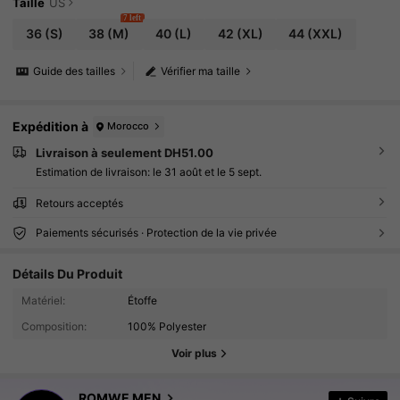
Taille
US
7 left
36
(S)
38
(M)
40
(L)
42
(XL)
44
(XXL)
Guide des tailles
Vérifier ma taille
Expédition à
Morocco
Livraison à seulement DH51.00
Estimation de livraison:
le 31 août et le 5 sept.
Retours acceptés
Paiements sécurisés · Protection de la vie privée
Détails Du Produit
669K Suiveurs
4.86
Matériel:
Étoffe
Composition:
100% Polyester
669K Suiveurs
4.86
Voir plus
669K Suiveurs
4.86
ROMWE MEN