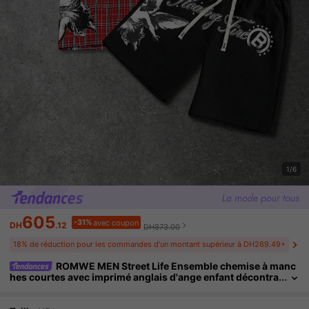
1/6
605
-31%
avec coupon
DH
.12
DH873.00
18% de réduction pour les commandes d’un montant supérieur à DH269.49+
ROMWE MEN Street Life Ensemble chemise à manc
hes courtes avec imprimé anglais d'ange enfant décontra
cté à carreaux pour hommes