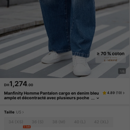
1/6
1,274
DH
.00
Manfinity Homme Pantalon cargo en denim bleu
4.89
(
19
)
ample et décontracté avec plusieurs poche
s, style de rue pour hommes
Taille
US
34
(XS)
36
(S)
38
(M)
40
(L)
42
(XL)
1 left