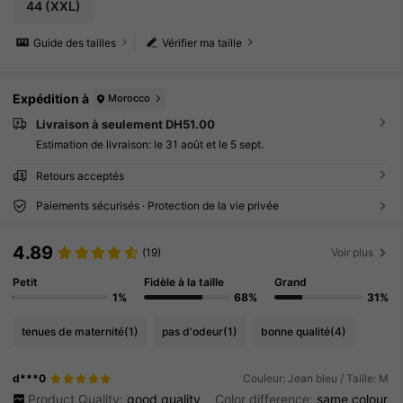
44
(XXL)
Guide des tailles
Vérifier ma taille
Expédition à
Morocco
Livraison à seulement DH51.00
Estimation de livraison:
le 31 août et le 5 sept.
Retours acceptés
Paiements sécurisés · Protection de la vie privée
4.89
(19)
Voir plus
Petit
Fidèle à la taille
Grand
1%
68%
31%
tenues de maternité
(1)
pas d'odeur
(1)
bonne qualité
(4)
d***0
Couleur: Jean bleu / Taille: M
Product Quality:
good
quality
Color difference:
same
colour