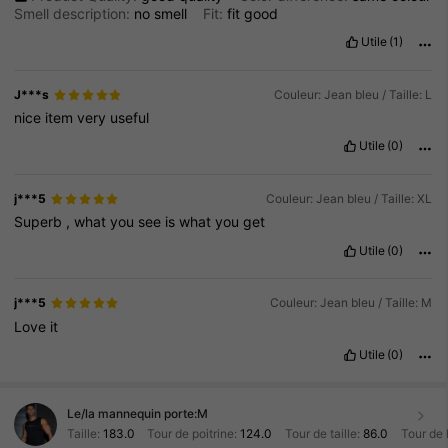
Smell description:
no
smell
Fit:
fit
good
Utile
(1)
J***s
Couleur: Jean bleu / Taille: L
nice
item
very
useful
Utile
(0)
j***5
Couleur: Jean bleu / Taille: XL
Superb
,
what
you
see
is
what
you
get
Utile
(0)
j***5
Couleur: Jean bleu / Taille: M
Love
it
Utile
(0)
Le/la mannequin porte:
M
Taille:
183.0
Tour de poitrine:
124.0
Tour de taille:
86.0
Tour de