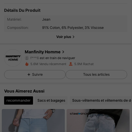
Détails Du Produit
607K Suiveurs
4.91
Matériel:
Jean
Composition:
91% Coton, 6% Polyester, 3% Viscose
607K Suiveurs
4.91
Voir plus
607K Suiveurs
4.91
Manfinity Homme
f***6
est en train de naviguer
607K Suiveurs
4.91
5.6M Vendu récemment
5.9M Rachat
Suivre
Tous les articles
607K Suiveurs
4.91
Vous Aimerez Aussi
607K Suiveurs
4.91
recommander
Sacs et bagages
Sous-vêtements et vêtements de d
607K Suiveurs
4.91
607K Suiveurs
4.91