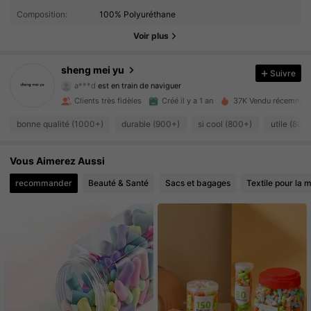
Composition:
100% Polyuréthane
672 Suiveurs
4.87
Voir plus
672 Suiveurs
4.87
sheng mei yu
Suivre
a***d
est en train de naviguer
672 Suiveurs
4.87
Clients très fidèles
Créé il y a 1 an
37K Vendu récemmen
bonne qualité (1000+)
durable (900+)
si cool (800+)
utile (800
672 Suiveurs
4.87
Vous Aimerez Aussi
672 Suiveurs
4.87
recommander
Beauté & Santé
Sacs et bagages
Textile pour la 
672 Suiveurs
4.87
672 Suiveurs
4.87
672 Suiveurs
4.87
672 Suiveurs
4.87