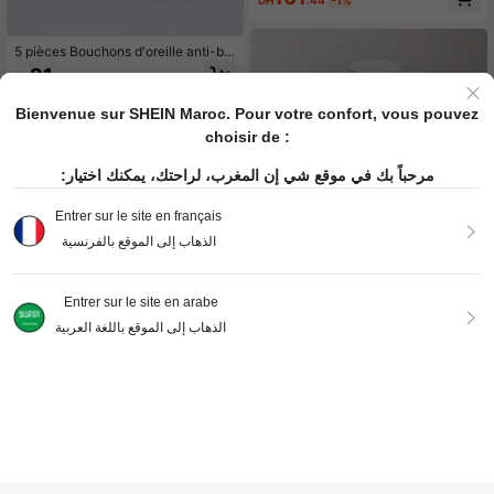
mémoire de forme dans une boîte c
adeau. Bouchons d'oreille réutilisab
les moelleux à haute résilience pour
le sommeil, les sports, la natation -
5 pièces Bouchons d'oreille anti-br
confortables, bloquant le bruit
uit, conçus pour le sommeil et l'étud
91
DH
.00
e anti-bruit, insonorisation professio
nnelle, anti-ronflement, convient po
Bienvenue sur SHEIN Maroc. Pour votre confort, vous pouvez
ur le sommeil et le travail
choisir de :
مرحباً بك في موقع شي إن المغرب، لراحتك، يمكنك اختيار:
Entrer sur le site en français
الذهاب إلى الموقع بالفرنسية
120 pièces/60 pièces/24 pièces Bo
uchons d'oreilles en mousse à mém
69
Entrer sur le site en arabe
DH
.00
oire de forme, bouchons d'oreilles a
nti-bruit, doux et confortables pour
الذهاب إلى الموقع باللغة العربية
hommes et femmes, comme de l'ép
onge, convient pour le sommeil en d
Bouchons d'oreilles intra-auriculair
ortoir, essentiel pour la sieste, convi
es pour le sommeil, anti-bruit, doux
73
DH
.00
ent pour le sommeil en dortoir étudi
et confortables, bouchons d'oreilles
ant et l'isolation acoustique, bouch
réducteurs de bruit en boîte, bouch
ons d'oreilles anti-bruit à rebond len
ons d'oreilles en mousse légère à re
t en forme de balle, accessoire de s
bond lent, bouchons d'oreilles en ép
AJOUTER AU PANIER
ommeil confortable
onge PU unicolore en forme de ball
e, jouet à presser avec emballage u
nique