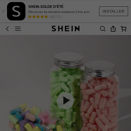
SHEIN-SOLDE D'ÉTÉ
×
INSTALLER
Découvrez les dernières tendances à bon prix.
(18,717)