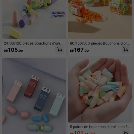
672 Suiveurs
4.87
24/60/120 pièces Bouchons d'oreill
80/150/500 pièces Bouchons d'orei
e réutilisables idéaux pour l'isolatio
lle anti-bruit, bouchons d'oreille blo
105
167
DH
.00
DH
.00
n sonore des chambres et dortoirs,
quant le son pour dormir, bouchons
à rebond lent, blocage de son ultim
d'oreille doux et confortables pour l
e, réduction du bruit, sommeil profo
a réduction du bruit, bouchons d'ore
nd, matériau ultra doux et confortab
ille unisexes à réponse lente pour u
le, hypoallergénique, ajustement en
n port à long terme
forme de canal auriculaire, port à lo
ng terme sans pression, convient au
x groupes sensibles, conception ant
idérapante, peu susceptible de tom
ber
5 paires de bouchons d'oreille en fo
rme de cloche colorés en mousse à
101
DH
.44
-1%