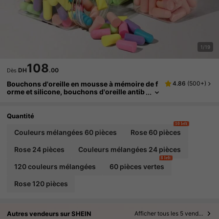
1/19
108
DH
.00
Dès
Bouchons d'oreille en mousse à mémoire de f
4.86
(
500+
)
orme et silicone, bouchons d'oreille antib
ruit pour dortoir d'étudiant, accessoires c
onfortables de réduction du bruit pour dormir
Quantité
10 left
Couleurs mélangées 60 pièces
Rose 60 pièces
Rose 24 pièces
Couleurs mélangées 24 pièces
8 left
120 couleurs mélangées
60 pièces vertes
Rose 120 pièces
Autres vendeurs sur SHEIN
Afficher tous les 5 vendeurs