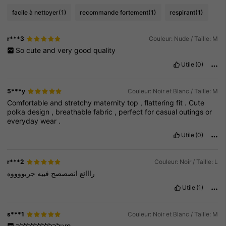
facile à nettoyer
(1)
recommande fortement
(1)
respirant
(1)
r***3
Couleur: Nude / Taille: M
So
cute
and
very
good
quality
Utile
(0)
5***y
Couleur: Noir et Blanc / Taille: M
Comfortable
and
stretchy
maternity
top
,
flattering
fit
.
Cute
polka
design
,
breathable
fabric
,
perfect
for
casual
outings
or
everyday
wear
.
Utile
(0)
r***2
Couleur: Noir / Taille: L
رااائع
انصصصح
فييه
جربووووه
Utile
(1)
s***1
Couleur: Noir et Blanc / Taille: M
מעולהלללללללללה