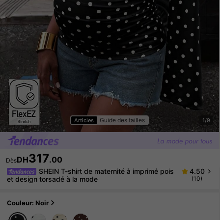
Guide des tailles
Articles
1/9
317
DH
.00
Dès
SHEIN T-shirt de maternité à imprimé pois
4.50
et design torsadé à la mode
(10)
Couleur: Noir