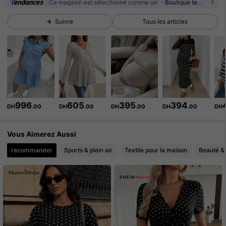
481K Suiveurs
4.88
Ce magasin est sélectionné comme un
「Boutique tendance」
Suivre
Tous les articles
481K Suiveurs
4.88
481K Suiveurs
4.88
481K Suiveurs
4.88
481K Suiveurs
4.88
996
605
395
394
DH
.00
DH
.00
DH
.00
DH
.00
DH
481K Suiveurs
4.88
Vous Aimerez Aussi
recommander
Sports & plein air
Textile pour la maison
Beauté &
481K Suiveurs
4.88