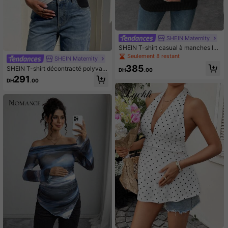
SHEIN Maternity
SHEIN T-shirt casual à manches lo
ngues, col V, côtelé, pour femme en
Seulement 8 restant
SHEIN Maternity
ceinte, automne
385
SHEIN T-shirt décontracté polyvale
DH
.00
nt pour femmes enceintes, couleur
291
DH
.00
unie, épaules dénudées, froncé