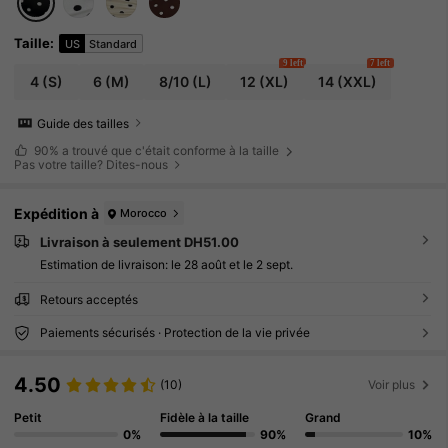
Taille
:
US
Standard
9 left
7 left
4
(S)
6
(M)
8/10
(L)
12
(XL)
14
(XXL)
Guide des tailles
90%
a trouvé que c'était conforme à la taille
Pas votre taille? Dites-nous
Expédition à
Morocco
Livraison à seulement DH51.00
Estimation de livraison:
le 28 août et le 2 sept.
Retours acceptés
Paiements sécurisés · Protection de la vie privée
4.50
(10)
Voir plus
Petit
Fidèle à la taille
Grand
0%
90%
10%