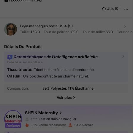
Utile
(0)
Le/la mannequin porte:
US 4 (S)
Taille:
163.0
Tour de poitrine:
89.0
Tour de taille:
66.0
Tour de h
Détails Du Produit
Caractéristiques de l'intelligence artificielle
Créé basé sur les détails
Tissu tricoté:
Tricot texturé à l'allure décontractée.
481K Suiveurs
4.88
Casual:
Un look décontracté au charme naturel.
Composition:
89% Polyester, 11% Élasthanne
481K Suiveurs
4.88
Voir plus
481K Suiveurs
4.88
SHEIN Maternity
481K Suiveurs
4.88
3.1M Vendu récemment
1.4M Rachat