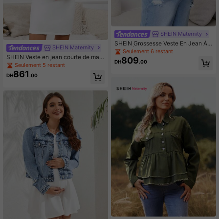
SHEIN Maternity
SHEIN Grossesse Veste En Jean À
SHEIN Maternity
Rabat À Ourlet Effiloché
Seulement 6 restant
SHEIN Veste en jean courte de mat
809
DH
.00
ernité avec poche boutonnée à l'av
Seulement 5 restant
ant et manches longues, tenue déc
861
DH
.00
ontractée quotidienne