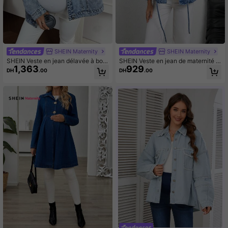
SHEIN Maternity
SHEIN Maternity
SHEIN Veste en jean délavée à bout
SHEIN Veste en jean de maternité d
1,363
929
ons devant pour femme enceinte, a
écontractée de tous les jours avec
DH
.00
DH
.00
utomne
poche pliable