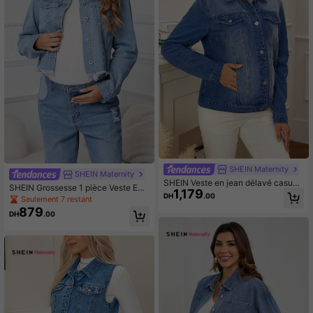
SHEIN Maternity
SHEIN Maternity
SHEIN Veste en jean délavé casual
SHEIN Grossesse 1 pièce Veste En
1,179
de maternité, printemps/automne
DH
.00
Jean Poche À Rabat À Ourlet Effiloc
Seulement 7 restant
hé
879
DH
.00