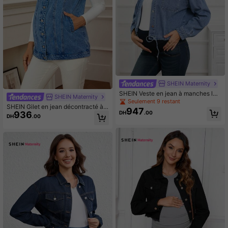
SHEIN Maternity
SHEIN Veste en jean à manches lon
SHEIN Maternity
gues casual avec boutons et poche
Seulement 9 restant
SHEIN Gilet en jean décontracté à s
s pour femmes enceintes, couleur u
947
DH
.00
936
imple boutonnage avec poches pou
nie
DH
.00
r femmes enceintes