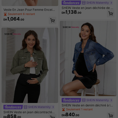
SHEIN Maternity
SHEIN Veste en jean déchirée de co
Veste En Jean Pour Femme Enceint
1,138
uleur unie pour femme enceinte, pri
DH
.00
e À Manches Bouffantes
Seulement 6 restant
ntemps/automne
1,064
DH
.00
SHEIN Maternity
SHEIN Veste en denim déchiré à la
SHEIN Maternity
mode pour maternité
Seulement 1 restant
SHEIN Veste en jean décontractée
840
DH
.00
858
pour grossesse, avec boutons deva
DH
.00