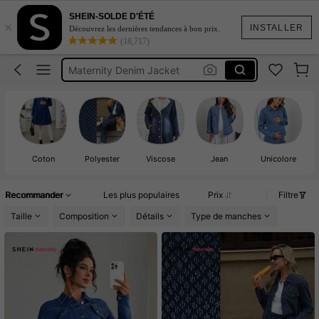
Maillot De Bain Femme
SHEIN-SOLDE D'ÉTÉ
×
Veste
INSTALLER
Découvrez les dernières tendances à bon prix.
(18,717)
Maternity Denim Jacket
معطف جينز للحوامل
Coque De Telephone Iphone 15
Maillot De Bain Femme
Veste
Coton
Polyester
Viscose
Jean
Unicolore
Recommander
Les plus populaires
Prix
Filtre
Taille
Composition
Détails
Type de manches