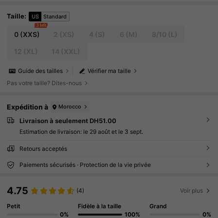
Taille
:
US
Standard
3 left
0
(XXS)
2
(XS)
4
(S)
6
(M)
8/10
(L)
12
(XL)
14
(XXL)
Guide des tailles
Vérifier ma taille
Pas votre taille? Dites-nous
Expédition à
Morocco
Livraison à seulement DH51.00
Estimation de livraison:
le 29 août et le 3 sept.
Retours acceptés
Paiements sécurisés · Protection de la vie privée
4.75
(4)
Voir plus
Petit
Fidèle à la taille
Grand
0%
100%
0%