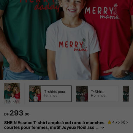
1/5
T-shirts pour
T-Shirts
Épuisé
Épuisé
femmes
Hommes
3
Articles
293
DH
.00
SHEIN Essnce T-shirt ample à col rond à manches
4.75
(
4
)
courtes pour femmes, motif Joyeux Noël ass
orti pour la famille, adapté pour l'été