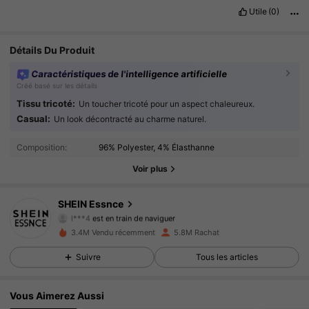
Utile
(0)
Détails Du Produit
Caractéristiques de l'intelligence artificielle
Créé basé sur les détails
Tissu tricoté:
Un toucher tricoté pour un aspect chaleureux.
Casual:
Un look décontracté au charme naturel.
901K Suiveurs
4.92
Composition:
96% Polyester, 4% Élasthanne
901K Suiveurs
4.92
Voir plus
901K Suiveurs
4.92
SHEIN Essnce
l***4
est en train de naviguer
901K Suiveurs
4.92
3.4M Vendu récemment
5.8M Rachat
Suivre
Tous les articles
901K Suiveurs
4.92
901K Suiveurs
4.92
Vous Aimerez Aussi