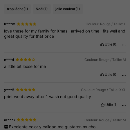
trop lâche
(1)
Noël
(1)
jolie couleur
(1)
k***m
Couleur: Rouge / Taille: L
love
these
for
my
family
for
Xmas
.
arrived
on
time
.
fits
well
and
great
quality
for
that
price
Utile
(0)
n***4
Couleur: Rouge / Taille: M
a
little
bit
loose
for
me
Utile
(0)
y***5
Couleur: Rouge / Taille: XXL
print
went
away
after
1
wash
not
good
quality
Utile
(1)
m***7
Couleur: Rouge / Taille: M
Excelente
color
y
calidad
me
gustaron
mucho