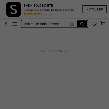
SHEIN-SOLDE D'ÉTÉ
×
Robe Femme été
INSTALLER
Découvrez les dernières tendances à bon prix.
(18,717)
Coque De Telephone Iphone 15
Maillot De Bain Femme
Squishy
Burkini Femme Hijab
Robe Femme été
Aucun article trouvé.
Coque De Telephone Iphone 15