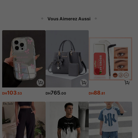
Vous Aimerez Aussi
103
765
88
DH
.53
DH
.00
DH
.81