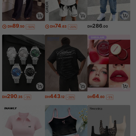
89
74
286
DH
.50
DH
.63
DH
.00
-50%
-20%
290
443
64
DH
.35
DH
.12
DH
.60
-3%
-26%
-5%