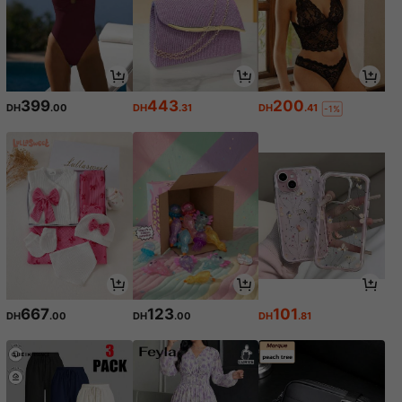
399
443
200
DH
.00
DH
.31
DH
.41
-1%
667
123
101
DH
.00
DH
.00
DH
.81