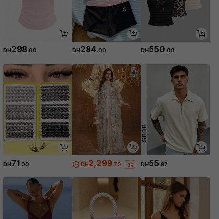
298
284
550
DH
.00
DH
.00
DH
.00
71
2,299
55
DH
.00
DH
.70
DH
.87
-3%