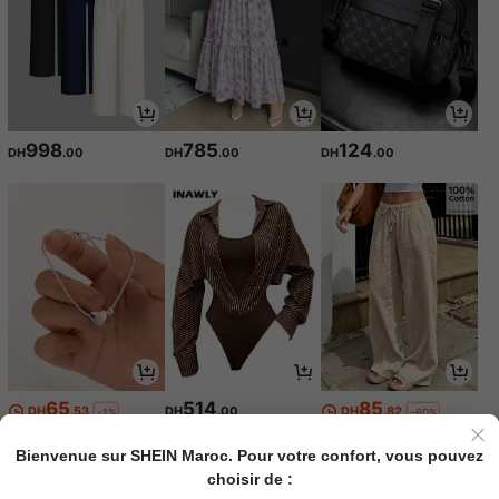
998
785
124
DH
.00
DH
.00
DH
.00
65
514
85
DH
.53
DH
.00
DH
.82
-1%
-60%
Bienvenue sur SHEIN Maroc. Pour votre confort, vous pouvez
choisir de :