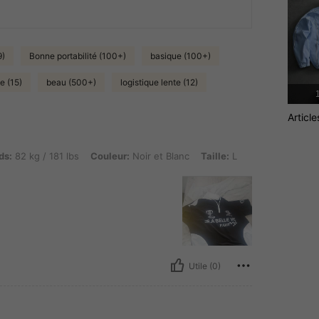
9)
Bonne portabilité (100+)
basique (100+)
e (15)
beau (500+)
logistique lente (12)
1
Articl
 181 lbs, Couleur: Noir et Blanc, Taille: L
ds:
82 kg / 181 lbs
Couleur:
Noir et Blanc
Taille:
L
Utile (0)