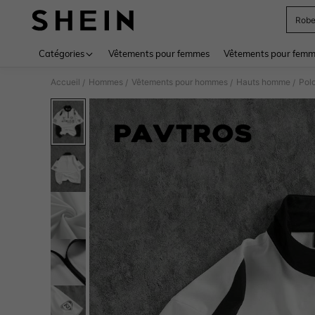
Rob
Use up 
Catégories
Vêtements pour femmes
Vêtements pour femme
Accueil
Hommes
Vêtements pour hommes
Hauts homme
Pol
/
/
/
/