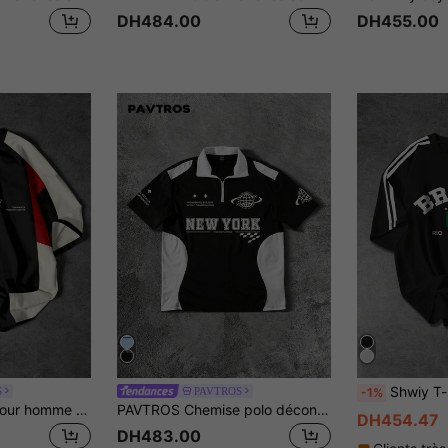
DH484.00
DH455.00
Shwiy T-shirt à manches courtes ample et décontracté pour hommes, printemps/été, en noir avec 
S
PAVTROS
-1%
PAVTROS T-shirt pour homme style universitaire avec design patchwork, imprimé chiffres 23 et lettres, noir et blanc, été, streetwear, col rond, manches courtes, city break
PAVTROS Chemise polo décontractée pour hommes avec imprimé slogan blocs de couleurs, chemise de football/soccer d'été pour hommes en jersey bleu clair avec patchs, manches courtes
DH454.47
DH483.00