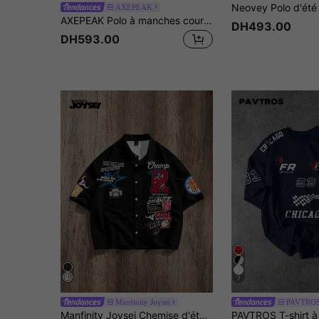
AXEPEAK
AXEPEAK Polo à manches courtes décontracté et polyvalent avec imprimé blocs de couleurs et lettrage pour hommes
DH493.00
DH593.00
7
Manfinity Joysei
PAVTRO
Manfinity Joysei Chemise d'été à manches courtes décontractée pour homme avec imprimé slogan