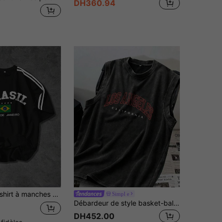
DH360.94
ruban, imprimé du drapeau du Brésil, motif minimaliste de lettres et d'étoiles. Convient pour l'école, les tenues décontractées, le port quotidien, cadeau pour le petit ami
Simpl e
Débardeur de style basket-ball à col rond lavé vintage pour hommes - "Sports et plein air - Style basket-ball - Los Angeles"
DH452.00