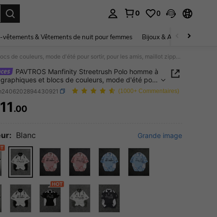
0
0
ouver. Press Enter to select.
-vêtements & Vêtements de nuit pour femmes
Bijoux & Accessoires pou
PAVTROS Manfinity Streetrush Polo homme à lettres graphiques et blocs de couleurs, mode d'été pour sortir, pour les amis, maillot zippé pour homme, streetwear homme, football
PAVTROS Manfinity Streetrush Polo homme à
s graphiques et blocs de couleurs, mode d'été pour
, pour les amis, maillot zippé pour homme,
m2406202894430921
(1000+ Commentaires)
wear homme, football
11
.00
ICE AND AVAILABILITY
ur:
Blanc
Grande image