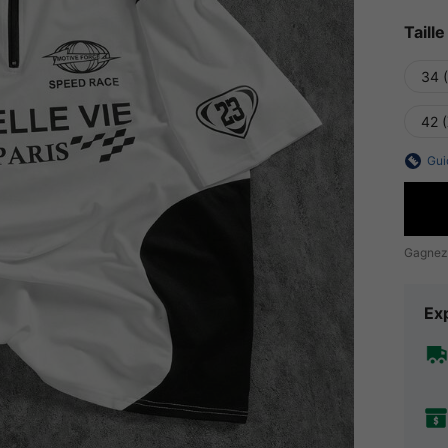
Taille
34 
42 
Gui
Gagnez
Exp