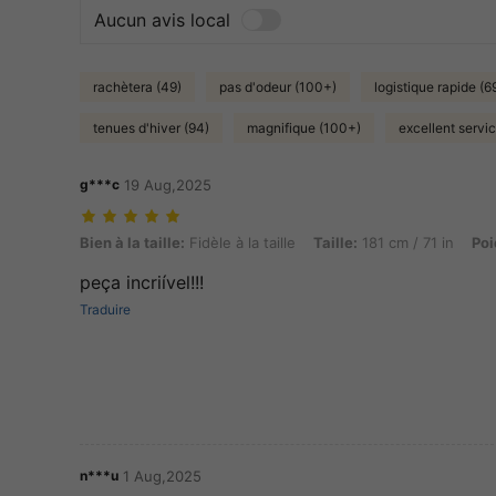
Aucun avis local
rachètera (49)
pas d'odeur (100+)
logistique rapide (6
tenues d'hiver (94)
magnifique (100+)
excellent servic
g***c
19 Aug,2025
Bien à la taille: Fidèle à la taille, Taille: 181 cm / 71 in, Poids: 82 kg /
Bien à la taille:
Fidèle à la taille
Taille:
181 cm / 71 in
Poi
peça incriível!!!
Traduire
n***u
1 Aug,2025