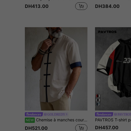
DH413.00
DH384.00
GOLDREDY
PAVTRO
Chemise à manches courtes à boutons rétro pour hommes GOLDREDY, chemise décontractée d'été ample et respirante avec col chinois blocs de couleurs
NEW
DH457.00
DH521.00