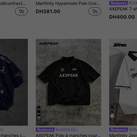
Neovey Polo d'été décontracté et de travail à manches courtes avec demi-patte de boutonnage zippée pour homme avec impression de lettres
Manfinity Hypemode Polo Oversize Pour Homme Avec Impression De Lettres Et De Chiffres En Couleur Bloc Et Épaules Basses Tombantes
A
DH381.00
DH400.00
6
5
S
AXEPEAK
Ma
PAVTROS T-shirt à manches courtes et col rond pour hommes avec impression de lettre et de chiffre, tenue décontractée pour un port quotidien
AXEPEAK Polo à manches courtes décontracté pour hommes avec imprimé lettres, été