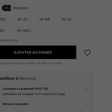
US
Standard
(XS)
36 (S)
38 (M)
40 (L)
(XL)
44 (XXL)
de des tailles
AJOUTER AU PANIER
 jusqu'à
54
points SHEIN calculés à la caisse.
édition à
Morocco
Livraison à seulement DH51.00
Estimation de livraison:
le 31 août et le 5 sept.
Retours acceptés