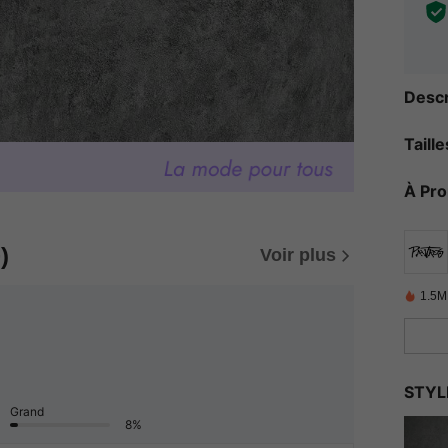
Descr
Taill
À Pr
)
Voir plus
1.5M
STYL
Grand
8%