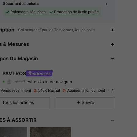
Sécurité des achats
Paiements sécurisés
Protection de la vie privée
iption
Col montant,Épaules Tombantes,Jeu de balle
4.79
4.2K
579K
es & Mesures
4.79
4.2K
579K
opos Du Magasin
4.79
4.2K
579K
PAVTROS
m***7
est en train de naviguer
4.79
4.2K
579K
Evaluation
Articles
Suiveurs
 Vendu récemment
540K Rachat
Augmentation du nombre d'abonnés : 10
4.79
4.2K
579K
Tous les articles
Suivre
4.79
4.2K
579K
ES À ASSORTIR
4.79
4.2K
579K
4.79
4.2K
579K