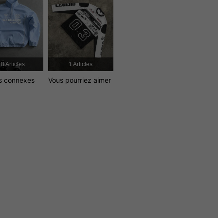
4.79
4.2K
579K
4.79
4.2K
579K
8 Articles
1 Articles
es connexes
Vous pourriez aimer