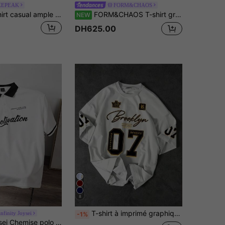
XEPEAK
FORM&CHAOS
AXEPEAK T-shirt casual ample à manches courtes en maille pour hommes, effet streetwear, motif patchwork, idéal pour l'été
FORM&CHAOS T-shirt graphique vintage lavé pour hommes
NEW
DH625.00
8
T-shirt à imprimé graphique Brooklyn 07 pour hommes, coupe ample décontractée, manches courtes, col ras-du-cou, design avec lettres et chiffres audacieux, lavage en machine, style streetwear, confortable pour le port quotidien, assortissable, style de rue
nfinity Joysei
-1%
Manfinity Joysei Chemise polo ample pour hommes avec graphique de lettre et col contrasté