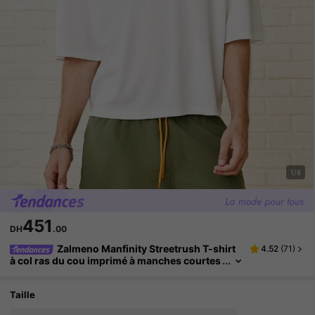
1/6
451
DH
.00
Zalmeno Manfinity Streetrush T-shirt
4.52
(
71
)
à col ras du cou imprimé à manches courtes
pour hommes, style de rue populaire INS, str
eetwear pour hommes, mode confortable, t-shir
t graphique, style de rue, cadeau pour petit ami,
Taille
chemise ample et courte pour hommes, chemise