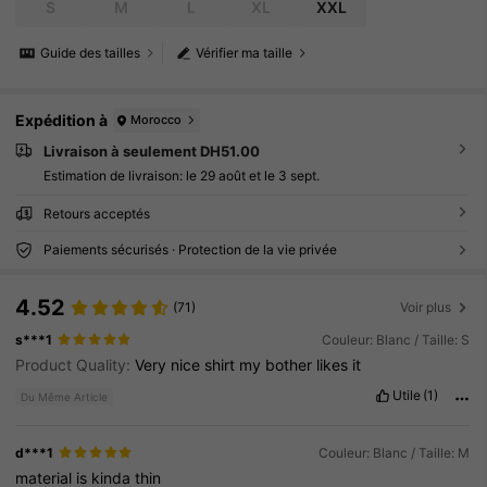
ample Y2k, chemise graphique courte surdimen
S
M
L
XL
XXL
sionnée pour hommes
Guide des tailles
Vérifier ma taille
Expédition à
Morocco
Livraison à seulement DH51.00
Estimation de livraison:
le 29 août et le 3 sept.
Retours acceptés
Paiements sécurisés · Protection de la vie privée
4.52
(71)
Voir plus
s***1
Couleur: Blanc / Taille: S
Product Quality:
Very
nice
shirt
my
bother
likes
it
Utile
(1)
Du Même Article
d***1
Couleur: Blanc / Taille: M
material
is
kinda
thin