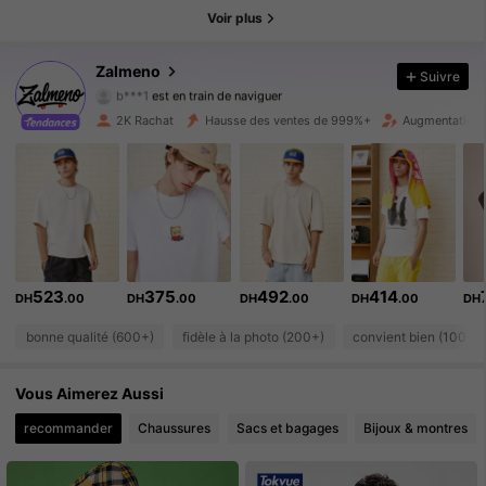
625 Suiveurs
4.86
Voir plus
625 Suiveurs
4.86
Zalmeno
Suivre
b***1
est en train de naviguer
625 Suiveurs
4.86
2K Rachat
Hausse des ventes de 999%+
Augmentation 
625 Suiveurs
4.86
625 Suiveurs
4.86
625 Suiveurs
4.86
523
375
492
414
DH
.00
DH
.00
DH
.00
DH
.00
DH
625 Suiveurs
4.86
bonne qualité (600+)
fidèle à la photo (200+)
convient bien (100+)
625 Suiveurs
4.86
Vous Aimerez Aussi
625 Suiveurs
4.86
recommander
Chaussures
Sacs et bagages
Bijoux & montres
625 Suiveurs
4.86