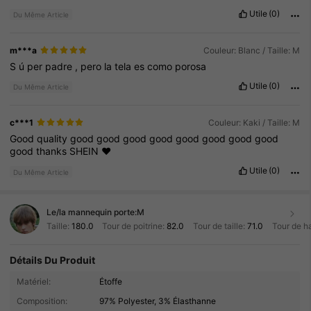
Utile
(0)
Du Même Article
m***a
Couleur: Blanc / Taille: M
S
ú
per
padre
,
pero
la
tela
es
como
porosa
Utile
(0)
Du Même Article
c***1
Couleur: Kaki / Taille: M
Good
quality
good
good
good
good
good
good
good
good
good
thanks
SHEIN
♥️
Utile
(0)
Du Même Article
Le/la mannequin porte:
M
Taille:
180.0
Tour de poitrine:
82.0
Tour de taille:
71.0
Tour de h
Détails Du Produit
Matériel:
Étoffe
625 Suiveurs
4.86
Composition:
97% Polyester, 3% Élasthanne