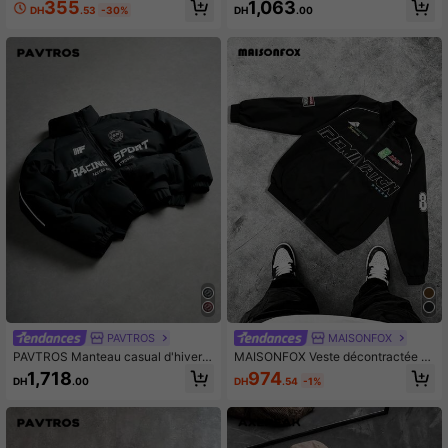
mwon Veste de performance légère
ractée à imprimé lettres pour homm
355
1,063
DH
.53
-30%
DH
.00
avec patch logo. Veste de sport athl
es, veste de baseball de créateur à
étique pour l'automne Streetwear
manches longues pour sortir, édition
streetwear, pour l'automne, l'hiver, l
e grunge, les couples
PAVTROS
MAISONFOX
PAVTROS Manteau casual d'hiver p
MAISONFOX Veste décontractée à
our hommes avec col montant, impr
manches longues avec imprimé lett
974
1,718
DH
.54
-1%
DH
.00
imé lettres, manches raglan. Veste d
re pour hommes, veste de course st
e sport de course, automne
reetwear printemps/automne, veste
de moto, veste de pilote designer à
manches longues