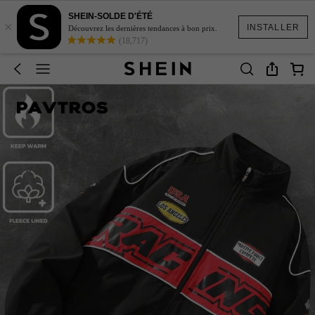
SHEIN-SOLDE D'ÉTÉ
×
INSTALLER
Découvrez les dernières tendances à bon prix.
(18,717)