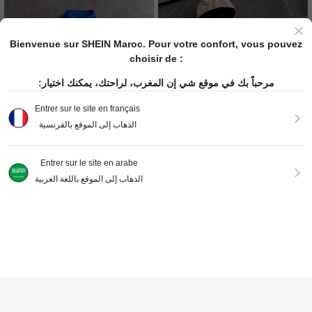
Bienvenue sur SHEIN Maroc. Pour votre confort, vous pouvez
choisir de :
مرحباً بك في موقع شي إن المغرب، لراحتك، يمكنك اختيار:
Entrer sur le site en français
الذهاب إلى الموقع بالفرنسية
21
8
Entrer sur le site en arabe
الذهاب إلى الموقع باللغة العربية
PAVTROS
AXEPEAK
PAVTROS Veste décontractée poly
AXEPEAK Veste à capuche zip
NEW
1,128
valente à manches longues pour ho
pée blocs de couleurs décontractée
449
DH
.57
DH
.00
mmes avec motif lettres et fermetur
polyvalente pour le trajet quotidien,
-5%
Derniers 3 jours
e éclair, pour usage quotidien et vo
manches longues, pour hommes
yage
AJOUTER AU PANIER