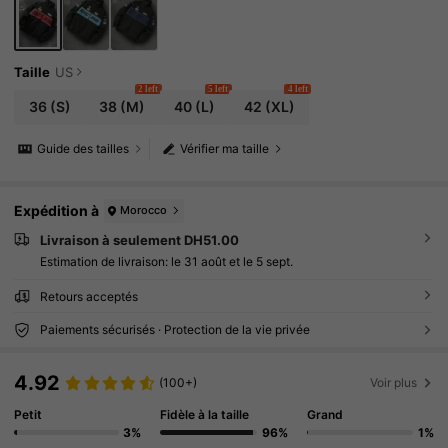
ël, tenue de sortie, blouson d'hiver color block
Taille
US
2 left
5 left
4 left
36
(S)
38
(M)
40
(L)
42
(XL)
Guide des tailles
Vérifier ma taille
Expédition à
Morocco
Livraison à seulement DH51.00
Estimation de livraison:
le 31 août et le 5 sept.
Retours acceptés
Paiements sécurisés · Protection de la vie privée
4.92
(100+)
Voir plus
Petit
Fidèle à la taille
Grand
3%
96%
1%