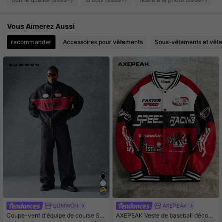
579K Suiveurs
4.79
Vous Aimerez Aussi
579K Suiveurs
4.79
recommander
Accessoires pour vêtements
Sous-vêtements et vêt
579K Suiveurs
4.79
SUMWON
AXEPEAK
Coupe-vent d'équipe de course Su
AXEPEAK Veste de baseball décont