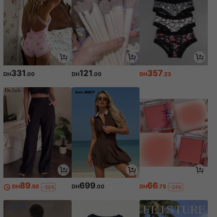
331
121
357
DH
.00
DH
.00
DH
.23
89
699
66
DH
.50
DH
.00
DH
.75
-50%
-24%