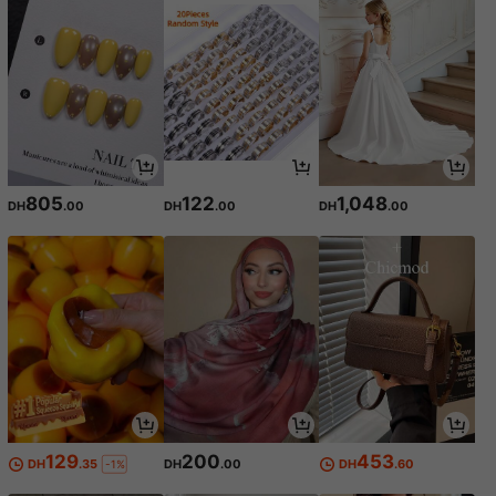
805
122
1,048
DH
.00
DH
.00
DH
.00
129
200
453
DH
.35
DH
.00
DH
.60
-1%