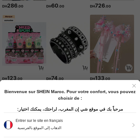
286
60
726
DH
.00
DH
.00
DH
.00
123
74
133
DH
.00
DH
.00
DH
.00
Bienvenue sur SHEIN Maroc. Pour votre confort, vous pouvez
choisir de :
مرحباً بك في موقع شي إن المغرب، لراحتك، يمكنك اختيار:
Entrer sur le site en français
الذهاب إلى الموقع بالفرنسية