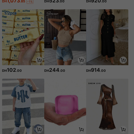
1,073
523
920
DH
.85
DH
.00
DH
.00
-1%
102
244
914
DH
.00
DH
.00
DH
.00