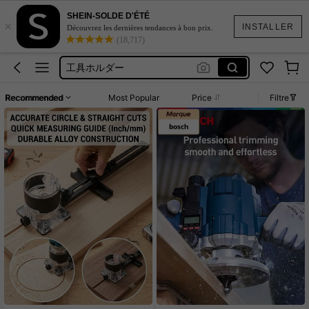
Tools Holder
SHEIN-SOLDE D'ÉTÉ
×
Cricut
INSTALLER
Découvrez les dernières tendances à bon prix.
(18,717)
工具ホルダー
Fresa Para Tupia
معدات وأدوات صناعية
Recommended
Most Popular
Price
Filtre
Tools Holder
Cricut