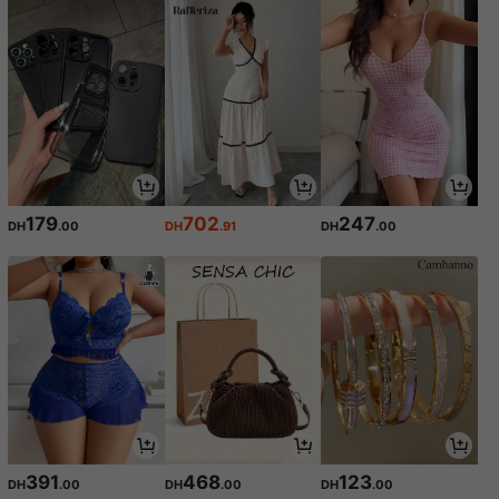
179
702
247
DH
.00
DH
.91
DH
.00
391
468
123
DH
.00
DH
.00
DH
.00