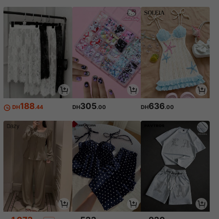
188
305
636
DH
.44
DH
.00
DH
.00