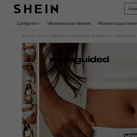
Rob
Use up 
Catégories
Vêtements pour femmes
Vêtements pour femme
Accueil
Sous-vêtements et vêtements de détente
Culottes pou
/
/