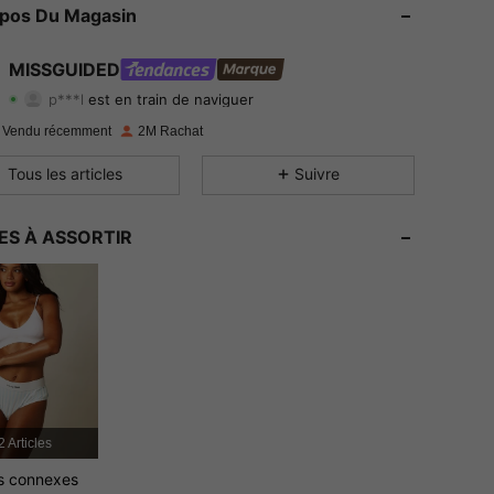
opos Du Magasin
4.88
20K
3M
MISSGUIDED
p***l
est en train de naviguer
4.88
20K
3M
Evaluation
Articles
Suiveurs
 Vendu récemment
2M Rachat
4.88
20K
3M
Tous les articles
Suivre
4.88
20K
3M
ES À ASSORTIR
4.88
20K
3M
4.88
20K
3M
4.88
20K
3M
4.88
20K
3M
2 Articles
es connexes