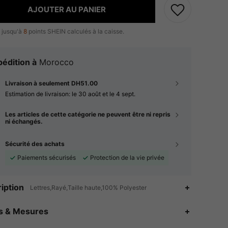
AJOUTER AU PANIER
 jusqu'à
8
points SHEIN calculés à la caisse.
édition à
Morocco
Livraison à seulement DH51.00
Estimation de livraison:
le 30 août et le 4 sept.
Les articles de cette catégorie ne peuvent être ni repris
ni échangés.
Sécurité des achats
Paiements sécurisés
Protection de la vie privée
iption
Lettres,Rayé,Taille haute,100% Polyester
4.88
20K
3M
es & Mesures
4.88
20K
3M