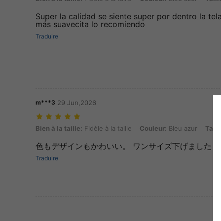
Super la calidad se siente super por dentro la tel
más suavecita lo recomiendo
Traduire
m***3
29 Jun,2026
Bien à la taille: Fidèle à la taille, Couleur: Bleu azur, Taille: M
Bien à la taille:
Fidèle à la taille
Couleur:
Bleu azur
Taill
色もデザインもかわいい。 ワンサイズ下げました！
Traduire