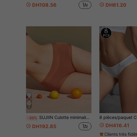
DH108.56
DH61.20
4
SUJIIN Culotte minimaliste sans couture en modal pour femmes, taille mi-haute, respirante, antibactérienne et élastique N166
-30%
DH416.41
DH192.85
Clients très fidè