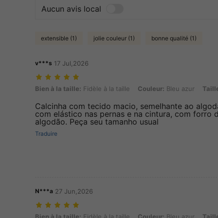
Aucun avis local
extensible (1)
jolie couleur (1)
bonne qualité (1)
v***s
17 Jul,2026
Bien à la taille: Fidèle à la taille, Couleur: Bleu azur, Taille: XL
Bien à la taille:
Fidèle à la taille
Couleur:
Bleu azur
Taill
Calcinha com tecido macio, semelhante ao algod
com elástico nas pernas e na cintura, com forro 
algodão. Peça seu tamanho usual
Traduire
N***a
27 Jun,2026
Bien à la taille: Fidèle à la taille, Couleur: Bleu azur, Taille: XL
Bien à la taille:
Fidèle à la taille
Couleur:
Bleu azur
Taill