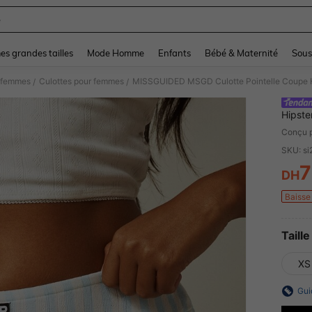
e
and down arrow keys to navigate search Dernière recherche and Rechercher et Tr
s grandes tailles
Mode Homme
Enfants
Bébé & Maternité
Sous
r femmes
Culottes pour femmes
/
/
Hipste
Quotid
Conçu 
SKU: s
7
DH
PR
Baisse 
Taille
XS
Gui