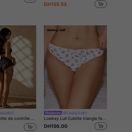
DH155.53
mptuelle
Lowkey Lull
es, design sans couture élastique et doux, couverture complète, bords sans roulement, respirante et confortable
Lowkey Lull Culotte triangle femme minimaliste confortable et élastique à côtes avec motif bourgeon floral
DH156.00