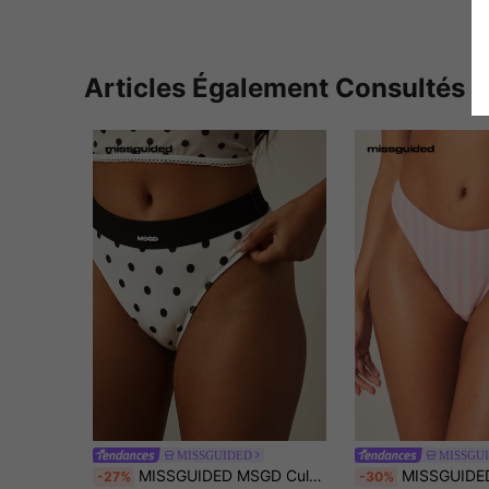
Articles Également Consultés
MISSGUIDED
MISSGU
MISSGUIDED MSGD Culotte à pois taille haute avec ceinture élastique et détail d'étiquette logo
MISSGUIDED Culotte taille haute rayée avec détail de bord festonné, 
-27%
-30%