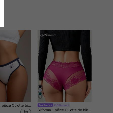
15
Secret Verse 1 pièce Culotte triangle sans couture taille mi-haute en coton doux et confortable, style rétro universitaire américain, short de sport bicolore pour femmes
Silforma
Silforma 1 pièce Culotte de bikini en dentelle à couleur unie pour femmes