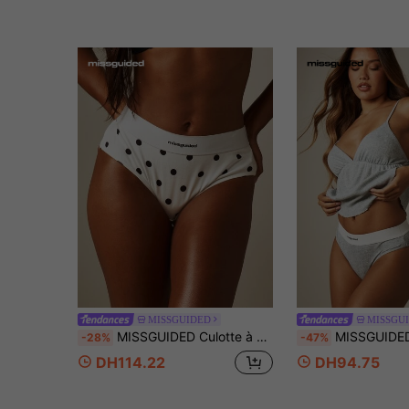
MISSGUIDED
MISSGU
MISSGUIDED Culotte à pois taille haute avec ceinture contrastée, sous-vêtement confortable pour tous les jours
MISSGUIDED Culotte Pointelle Taille Haute avec Band
-28%
-47%
DH114.22
DH94.75