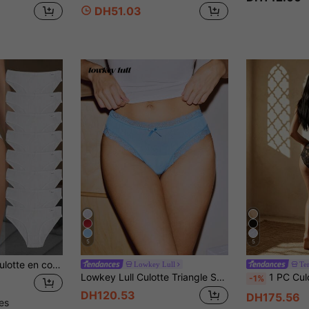
DH51.03
5
5
8 pièces/paquet Culotte en coton côtelé sexy pour femmes, sous-vêtements féminins sans couture et confortables
Lowkey Lull
Te
Lowkey Lull Culotte Triangle Sans Couture En Dentelle De Couleur Pure Pour Femmes
1 PC Culotte de contrôle à taille haute en dentelle pour femm
-1%
DH120.53
DH175.56
les