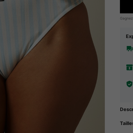
Gagnez
Exp
Descr
Taill