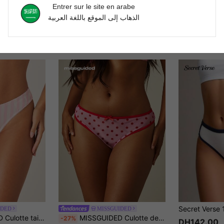
Entrer sur le site en arabe
الذهاب إلى الموقع باللغة العربية
IDED
MISSGUIDED
couverture coquine, maillot de bain pour vacances d'été à la plage
MISSGUIDED Culotte de bikini en maille à pois avec bordure rouge contrastée et détail de nœud, lingerie de tous les jours
-27%
DH142.00