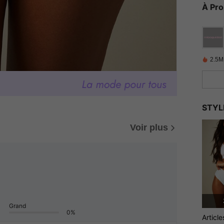
À Pr
2.5M
STYL
Voir plus
Grand
0%
Articl