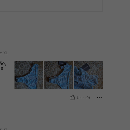
e:
XL
ão,
de
Utile (0)
e:
XL