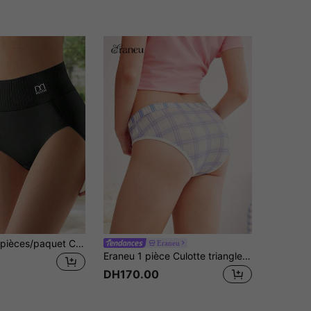
MEIYATING 4 pièces/paquet Culottes taille haute pour femmes, contrôle du ventre
Eraneu
Eraneu 1 pièce Culotte triangle décontractée à taille élastique à carreaux pour femmes
DH170.00