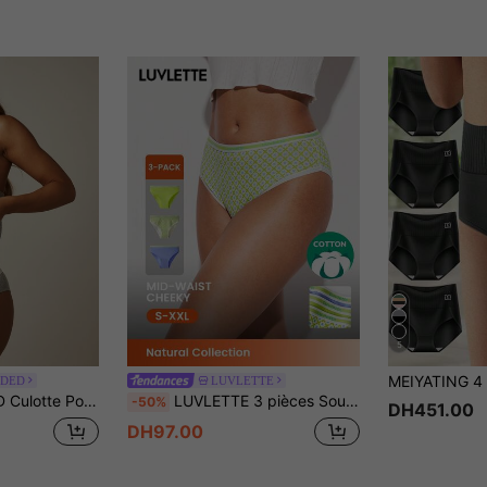
5
IDED
LUVLETTE
e Élastique Logo Confort Quotidien Sous-vêtements
LUVLETTE 3 pièces Sous-vêtements femme mi-taille en coton doux, lot de culottes
-50%
DH451.00
DH97.00