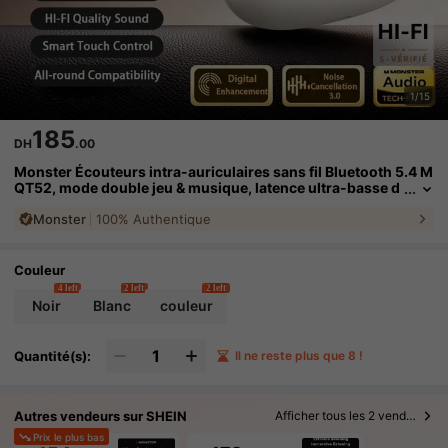
1/15
185
DH
.00
Monster Écouteurs intra-auriculaires sans fil Bluetooth 5.4 M
QT52, mode double jeu & musique, latence ultra-basse d
e 0,08s, haut-parleur de 13mm, stéréo HiFi, isolation du
Monster
100% Authentique
bruit, étanche IPX4, longue autonomie, convient pour les jeu
x, les sports, les affaires, les études
Couleur
4 left
2 left
2 left
Noir
Blanc
couleur
Quantité(s):
Il ne reste plus que 8 !
Autres vendeurs sur SHEIN
Afficher tous les 2 vendeurs
Prix le plus bas