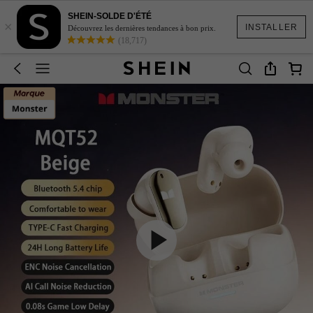
SHEIN-SOLDE D'ÉTÉ
×
INSTALLER
Découvrez les dernières tendances à bon prix.
(18,717)