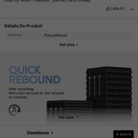
Utile
(0)
Détails Du Produit
Matériel:
Polyuréthane
Voir plus
61K Suiveurs
4.85
61K Suiveurs
4.85
Voir plus
61K Suiveurs
4.85
Dwellevue
Suivre