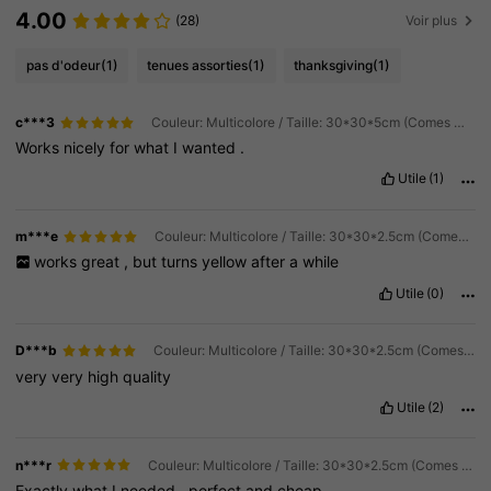
4.00
(28)
Voir plus
pas d'odeur
(1)
tenues assorties
(1)
thanksgiving
(1)
c***3
Couleur: Multicolore / Taille: 30*30*5cm (Comes With Tapes) / Modèle: noir
Works
nicely
for
what
I
wanted
.
Utile
(1)
m***e
Couleur: Multicolore / Taille: 30*30*2.5cm (Comes With Tapes) / Modèle: Blanc
works
great
,
but
turns
yellow
after
a
while
Utile
(0)
D***b
Couleur: Multicolore / Taille: 30*30*2.5cm (Comes With Tapes) / Modèle: Blanc
very
very
high
quality
Utile
(2)
n***r
Couleur: Multicolore / Taille: 30*30*2.5cm (Comes With Tapes) / Modèle: Blanc
Exactly
what
I
needed
,
perfect
and
cheap