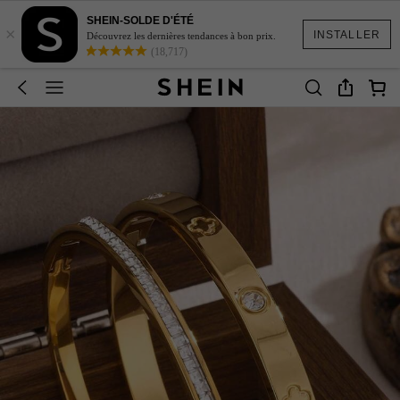
SHEIN-SOLDE D'ÉTÉ
×
INSTALLER
Découvrez les dernières tendances à bon prix.
(18,717)