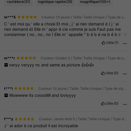
rachètera
(31)
logistique rapide
(25)
magnifique
(100+)
m***5
Couleur: Or jaune / Taille: Taille Unique / Type de style: ensemble deux pièces
C
'
est
moi
qu
'
elle
a
choisi
Et
moi
,
j
'
ai
rien
demand
é
(
j
'
ai
rien
demand
é)
Elle
m
'
appr
é
cie
comme
je
suis
Faut
pas
me
condamner
(
no
,
no
,
no
)
Elle
m
'
appelle
"
b
é
b
é
na
b
é
b
é"
B
é
b
é
na
b
é
b
é
(
b
é
b
é)
B
é
b
é
na
b
é
b
é,
b
é
b
é
na
b
é
b
é
Utile
(1)
(
b
é
b
é)
B
é
b
é
na
b
é
b
é
(
b
é
b
é)
b
é
b
é
na
b
é
b
é
m***r
Couleur: Golden 2 / Taille: Taille Unique / Type de style: ensemble deux pièces
veryy
veryyy
nc
and
same
as
picture
👍👍👍
Utile
(0)
t***i
Couleur: Or jaune / Taille: Taille Unique / Type de style: ensemble deux pièces
Wowwww
its
coooolllll
and
lovlyyyy
Utile
(0)
l***y
Couleur: Jaune doré 5 / Taille: Taille Unique / Type de style: ensemble deux pièces
J
’
ai
ador
é
ce
produit
il
est
incroyable