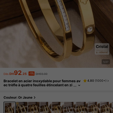
1/27
92
-1%
DH
.25
DH93.00
Dès
Bracelet en acier inoxydable pour femmes av
4.80
(
1000+
)
ec trèfle à quatre feuilles étincelant en zi
rcone, convient pour de multiples occasi
ons
Couleur: Or Jaune