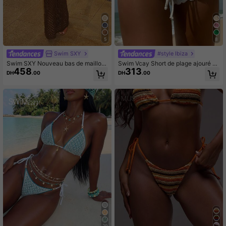
5
8
Swim SXY
#style Ibiza
Swim SXY Nouveau bas de maillot
Swim Vcay Short de plage ajouré à
458
313
de bain en tricot ajouré de couleur u
cordon
DH
.00
DH
.00
nie pour femmes
29