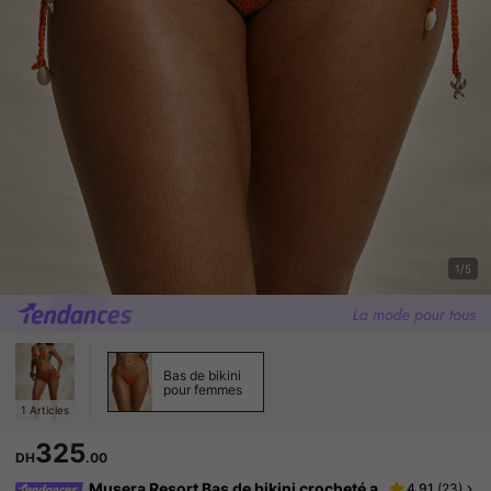
1/5
Bas de bikini
pour femmes
1
Articles
325
DH
.00
Musera Resort Bas de bikini crocheté a
4.91
(
23
)