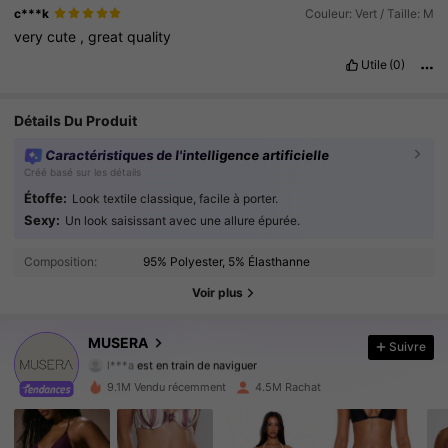
c***k
Couleur: Vert / Taille: M
very
cute
,
great
quality
Utile
(0)
Détails Du Produit
Caractéristiques de l'intelligence artificielle
Créé basé sur les détails
Étoffe:
Look textile classique, facile à porter.
Sexy:
Un look saisissant avec une allure épurée.
4.3M Suiveurs
4.85
Composition:
95% Polyester, 5% Élasthanne
4.3M Suiveurs
4.85
Voir plus
4.3M Suiveurs
4.85
MUSERA
Suivre
l***a
est en train de naviguer
4.3M Suiveurs
4.85
9.1M Vendu récemment
4.5M Rachat
4.3M Suiveurs
4.85