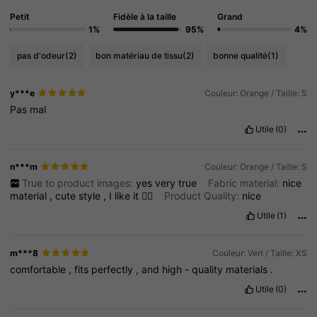
Petit
Fidèle à la taille
Grand
1%
95%
4%
pas d'odeur
(2)
bon matériau de tissu
(2)
bonne qualité
(1)
y***e
Couleur: Orange / Taille: S
Pas
mal
Utile
(0)
n***m
Couleur: Orange / Taille: S
True to product images:
yes
very
true
Fabric material:
nice
material
,
cute
style
,
I
like
it
👍🏼
Product Quality:
nice
Utile
(1)
m***8
Couleur: Vert / Taille: XS
comfortable
,
fits
perfectly
,
and
high
-
quality
materials
.
Utile
(0)