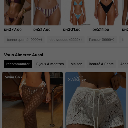
4.3M Suiveurs
4.85
4.3M Suiveurs
4.85
277
217
201
211
DH
.00
DH
.00
DH
.00
DH
.00
DH
4.3M Suiveurs
4.85
bonne qualité (9999+)
doux/douce (9999+)
l'amour (9999+)
bea
4.3M Suiveurs
4.85
Vous Aimerez Aussi
4.3M Suiveurs
4.85
recommander
Bijoux & montres
Maison
Beauté & Santé
Acce
4.3M Suiveurs
4.85