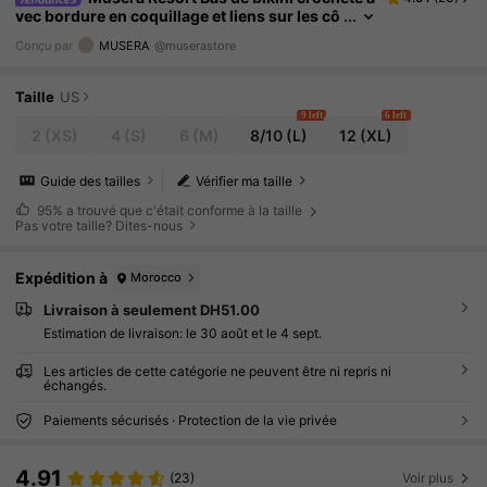
vec bordure en coquillage et liens sur les cô
tés. Maillot de bain pour la plage, les vacanc
Conçu par
MUSERA
@muserastore
es, l'été, les jours fériés. Mignon, sexy, élégant,
bohème, parfait pour le printemps.
Taille
US
9 left
6 left
2
(XS)
4
(S)
6
(M)
8/10
(L)
12
(XL)
Guide des tailles
Vérifier ma taille
95%
a trouvé que c'était conforme à la taille
Pas votre taille? Dites-nous
Expédition à
Morocco
Livraison à seulement DH51.00
Estimation de livraison:
le 30 août et le 4 sept.
Les articles de cette catégorie ne peuvent être ni repris ni
échangés.
Paiements sécurisés · Protection de la vie privée
4.91
(23)
Voir plus