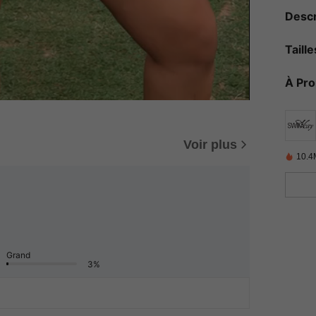
Descr
Taill
À Pr
Voir plus
10.4
Grand
3%