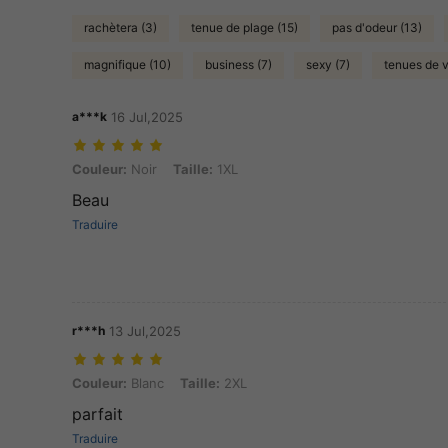
rachètera (3)
tenue de plage (15)
pas d'odeur (13)
magnifique (10)
business (7)
sexy (7)
tenues de 
a***k
16 Jul,2025
Couleur: Noir, Taille: 1XL
Couleur:
Noir
Taille:
1XL
Beau
Traduire
r***h
13 Jul,2025
Couleur: Blanc, Taille: 2XL
Couleur:
Blanc
Taille:
2XL
parfait
Traduire