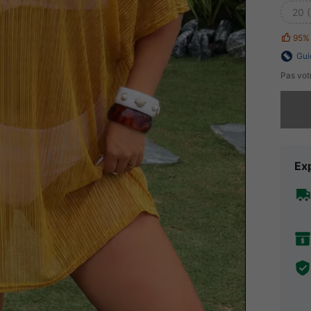
20 
95%
Gui
Pas votr
Désolés,
Exp