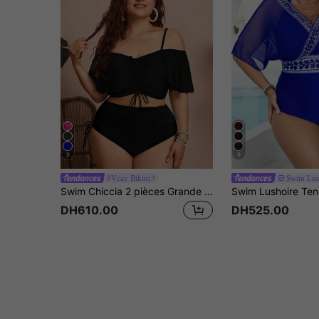
9
9
#Vcay Bikini
Swim Lus
Swim Chiccia 2 pièces Grande taille Femmes Couleur unie Spaghetti Hors épaule Volants Lacet Fendu Bikini, Vacances décontractées élégantes et tendance
DH610.00
DH525.00