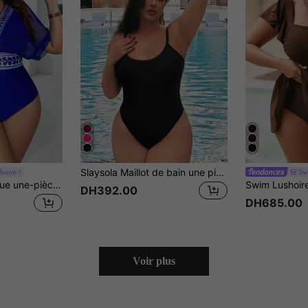
Slaysola Maillot de bain une pièce à bretelles fines de couleur unie, grande taille, pour les vacances et la plage
hoire
Sw
Swim Lushoire Tenue une-pièce plus grande taille pour l'été avec motif bleu et blanc vintage de porcelaine
DH392.00
DH685.00
Voir plus