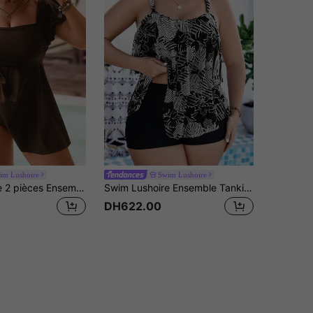
im Lushoire
Swim Lushoire
Swim Lushoire 2 pièces Ensemble bikini grande taille avec top court à encolure carrée et volants aux manches et jupe à volants. Maillot de bain sexy et décontracté pour la piscine ou la fête
Swim Lushoire Ensemble Tankini d'imprimé floral de plage d'été de grande taille pour les vacances
DH622.00