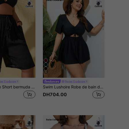
5
im Lushoire
Swim Lushoire
Swim Lushoire Short bermuda en fibre de bambou avec cordon de serrage, grande taille, pour couvrir les tenues d'été et les vacances à la plage
Swim Lushoire Robe de bain de vacances d'été pour la plage de grande taille avec cordon de serrage à encolure en V et manches courtes transparentes
DH704.00