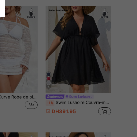
8
SHEIN Swim Curve Robe de plage grande taille pour femme à manches longues, épaules dénudées, à laçage latéral, effet ajouré et transparent, pour l'été
Swim Lushoire
Swim Lushoire Couvre-maillot de plage grande taille en couleur unie, léger. Style basique et décontracté pour l'été
-1%
DH391.95