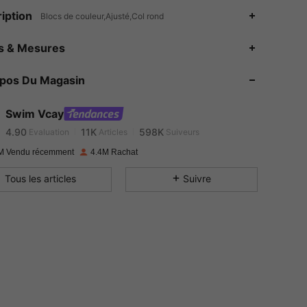
iption
Blocs de couleur,Ajusté,Col rond
4.90
11K
598K
es & Mesures
4.90
11K
598K
opos Du Magasin
4.90
11K
598K
Swim Vcay
4.90
11K
598K
Evaluation
Articles
Suiveurs
e***u
a suivi
Il y a 10 heures
M Vendu récemment
4.4M Rachat
4.90
11K
598K
Tous les articles
Suivre
4.90
11K
598K
4.90
11K
598K
4.90
11K
598K
4.90
11K
598K