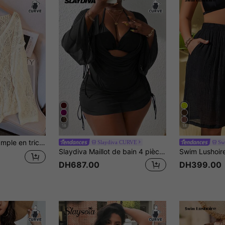
18
18
lure en V, couvre-tout léger et respirant pour la plage et les vacances d'été
Slaydiva CURVE
Sw
Slaydiva Maillot de bain 4 pièces séparé grande taille, maillot de bain de plage d'été
DH687.00
DH399.00