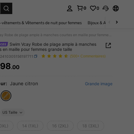
0
0
ouver. Press Enter to select.
-vêtements & Vêtements de nuit pour femmes
Bijoux & Accessoires pou
Swim Vcay Robe de plage ample à manches courtes en maille pour femmes grande taille
Swim Vcay Robe de plage ample à manches
s en maille pour femmes grande taille
z2410305156197711
(500+ Commentaires)
298
.00
ICE AND AVAILABILITY
ur:
Jaune citron
Grande image
US Taille
(0XL)
14 (1XL)
16 (2XL)
18 (3XL)