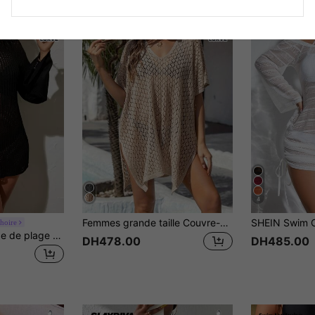
4
Femmes grande taille Couvre-maillot de bain décontracté sexy semi-transparent pour la plage Vacances Été
hoire
Swim Lushoire Robe de plage ajouré sans bikini
DH478.00
DH485.00