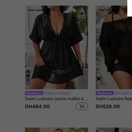
4
Swim Lushoire
Swim Lus
Swim Lushoire cache-maillot à manches courtes pour femmes grandes tailles mode couleur unie avec découpe
DH484.00
DH528.00