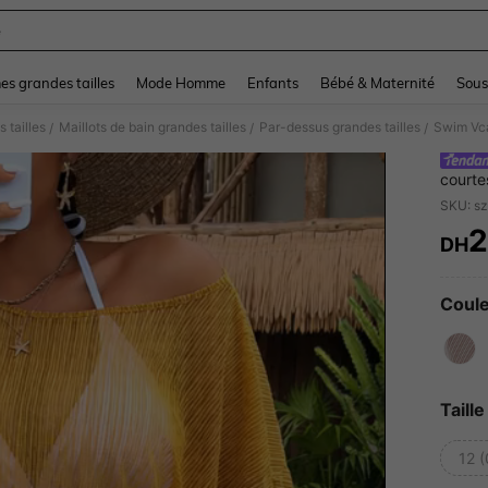
e
and down arrow keys to navigate search Dernière recherche and Rechercher et Tr
s grandes tailles
Mode Homme
Enfants
Bébé & Maternité
Sous
 tailles
Maillots de bain grandes tailles
Par-dessus grandes tailles
/
/
/
courte
SKU: s
DH
PR
Coule
Taille
12 