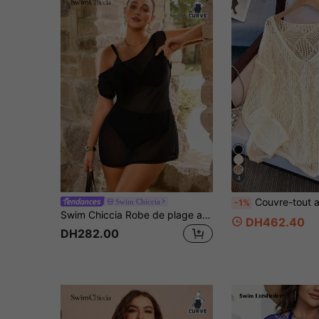
4
Couvre-tout ample en tricot pour femmes grandes tailles, design en losange creux à enco
Swim Chiccia
-1%
Swim Chiccia Robe de plage ample à col asymétrique en maille transparente, couleur unie
DH462.40
DH282.00