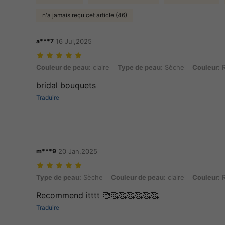
n'a jamais reçu cet article (46)
a***7
16 Jul,2025
Couleur de peau: claire, Type de peau: Sèche, Couleur: Rose cuivré
Couleur de peau:
claire
Type de peau:
Sèche
Couleur:
R
bridal bouquets
Traduire
m***9
20 Jan,2025
Type de peau: Sèche, Couleur de peau: claire, Couleur: Rose cuivré
Type de peau:
Sèche
Couleur de peau:
claire
Couleur:
R
Recommend itttt 🥰🥰🥰🥰🥰🥰🥰
Traduire