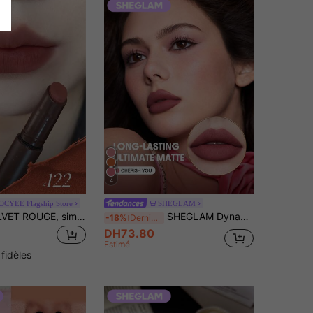
4
OCYEE Flagship Store
SHEGLAM
JOOCYEE VELVET ROUGE, simple et pratique multifonction, convient comme cadeau pour la petite amie
SHEGLAM Dynamatte Boom Rouge à LèVres Mat Longue Tenue (Ember Rose Ver.)-Cherish You Rouge Marque De Beauté CosméTique Maquillage Pour Femmes Et Filles
-18%
Derniers 3 jours
DH73.80
Estimé
 fidèles