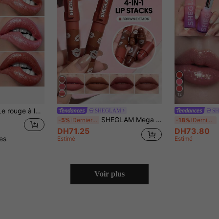
12
itreux et des lèvres douces. Il convient pour le maquillage quotidien et les cadeaux de beauté.
SHEGLAM
S
SHEGLAM Mega Lip Stacks-Brownie Stack Rouge Marque De Beauté CosméTique Maquillage Pour Femmes Et Filles
S
-5%
Derniers 3 jours
-18%
Derniers 3 jours
DH71.25
DH73.80
les
Estimé
Estimé
Voir plus