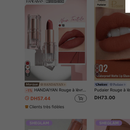
5
HANDAIYAN
Pudaier
HANDAIYAN Rouge à lèvres tube carré en cristal à texture velours mat, gloss à lèvres mauve nude, crayon à lèvres longue tenue sans décoloration, maquillage pour femmes, peinture faciale, convient au style de mode Y2K, maquillage quotidien et de soirée, gloss à lèvres mat longue tenue
-1%
DH73.00
DH57.44
Clients très fidèles