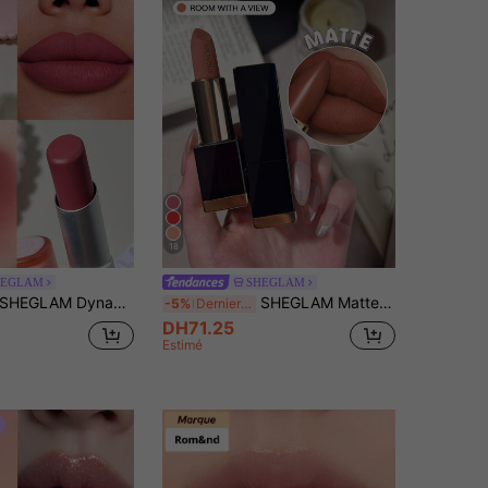
18
HEGLAM
SHEGLAM
HEGLAM Dynamatte Boom Rouge à LèVres Mat Longue Tenue-A Bold Plan Rouge Marque De Beauté CosméTique Maquillage Pour Femmes Et Filles
SHEGLAM Matte Allure Rouge à LèVres -090 Room With A View Rouge Marque De Beauté CosméTique Maquillage Pour Femmes Et Filles
-5%
Derniers 3 jours
DH71.25
Estimé