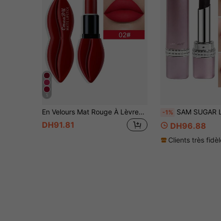
5
En Velours Mat Rouge À Lèvres , Durable Antiadhésif Coupe Haut pigment Rouge À Lèvres
SAM SUGAR Le rouge à lèvres est un gloss pour les lèvres qui améliore le teint et hydrate, créant un effet de gloss v
-1%
DH91.81
DH96.88
Clients très fidè