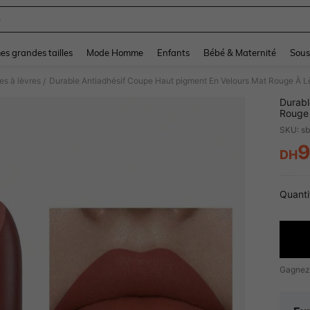
e
and down arrow keys to navigate search Dernière recherche and Rechercher et Tr
s grandes tailles
Mode Homme
Enfants
Bébé & Maternité
Sous
s à lèvres
Durable Antiadhésif Coupe Haut pigment En Velours Mat Rouge À L
/
Durabl
Rouge
SKU: s
9
DH
PR
Quanti
Gagnez