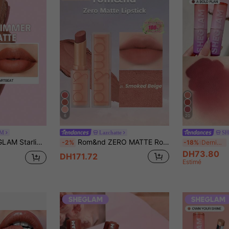
6
20
AM
Lazchatte
S
es-Heartbeat Rouge Marque De Beauté CosméTique Maquillage Pour Femmes Et Filles
Rom&nd ZERO MATTE Rouge à lèvres #21 Beige fumé, texture mate veloutée, léger et non asséchant, fini mat flou, effet lissant des lèvres, maquillage mat quotidien, cosmétiques professionnels, occasions spéciales, maquillage coréen, 3g/0,11oz.
S
-2%
-18%
Derniers 3 jours
DH73.80
DH171.72
Estimé