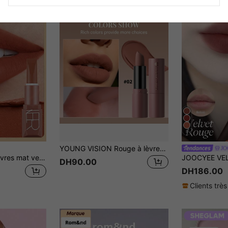
8
YOUNG VISION Rouge à lèvres texture crémeuse mate, lisse non asséchant non plissant longue tenue nude rouge brun rose blush maquillage des lèvres pour usage quotidien trajet professionnel voyage d'affaires fête rassemblement
JO
Pudaier Rouge à lèvres mat velours - Couleur longue tenue, formule hydratante, texture velours luxueuse - Convient à tous les looks de maquillage - Outil de beauté essentiel pour les femmes - Son cadeau idéal
DH90.00
DH186.00
Clients très