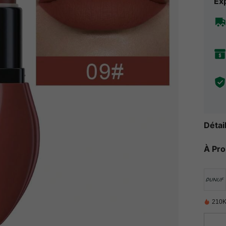
Exp
Détai
À Pr
210K