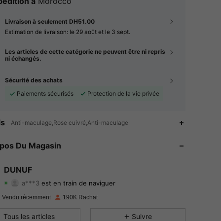
édition à
Morocco
Livraison à seulement DH51.00
Estimation de livraison:
le 29 août et le 3 sept.
Les articles de cette catégorie ne peuvent être ni repris
ni échangés.
Sécurité des achats
Paiements sécurisés
Protection de la vie privée
4.93
68
22K
ls
Anti-maculage,Rose cuivré,Anti-maculage
4.93
68
22K
opos Du Magasin
4.93
68
22K
DUNUF
a***3
est en train de naviguer
4.93
68
22K
Evaluation
Articles
Suiveurs
 Vendu récemment
190K Rachat
4.93
68
22K
Tous les articles
Suivre