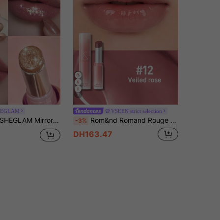
7
HEGLAM
VSEEN strict selection
HEGLAM Mirror Kiss Rouge à LèVres Ultra Brillant-Own Your Shine Rouge Marque De Beauté CosméTique Maquillage Pour Femmes Et Filles
Rom&nd Romand Rouge à Lèvres Gel, Teinte à Lèvres Gelée Cristal, Rouge à Lèvres Hydratant et Nourrissant, Brillant à Lèvres Non Collant
-3%
DH163.47