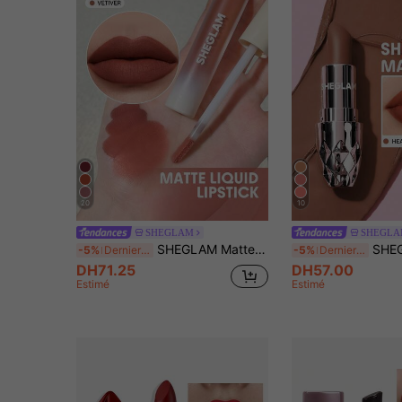
20
10
SHEGLAM
SHEGL
SHEGLAM Matte Allure Rouge à LèVres Liquide - Vetiver Rouge Marque De Beauté CosméTique Maquillage Pour Femmes Et Filles
SHEGLAM Starlight Velvet Rouge à LèVr
-5%
Derniers 3 jours
-5%
Derniers 3 jours
DH71.25
DH57.00
Estimé
Estimé