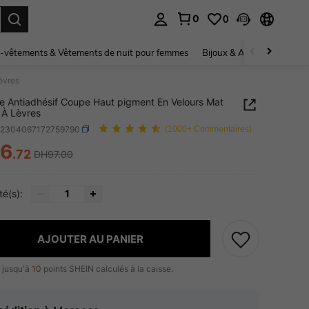
0
0
ouver. Press Enter to select.
-vêtements & Vêtements de nuit pour femmes
Bijoux & Accessoires pou
èvres
e Antiadhésif Coupe Haut pigment En Velours Mat
 À Lèvres
b2304067172759790
(1000+ Commentaires)
6
.72
DH97.00
ICE AND AVAILABILITY
té(s):
AJOUTER AU PANIER
 jusqu'à
10
points SHEIN calculés à la caisse.