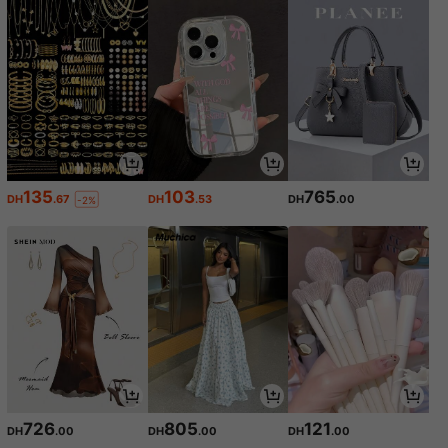
e jeux, la diffusion en direct et l'expr
ession créative
135
103
765
DH
.67
DH
.53
DH
.00
-2%
726
805
121
DH
.00
DH
.00
DH
.00