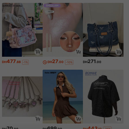
477
27
271
DH
.88
DH
.00
DH
.00
-1%
-10%
70
699
443
DH
.00
DH
.00
DH
.12