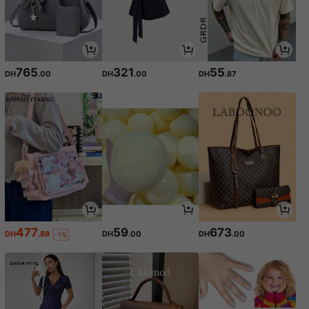
765
321
55
DH
.00
DH
.00
DH
.87
477
59
673
DH
.88
DH
.00
DH
.00
-1%