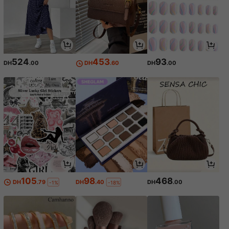
524
453
93
DH
.00
DH
.60
DH
.00
105
98
468
DH
.79
DH
.40
DH
.00
-1%
-18%