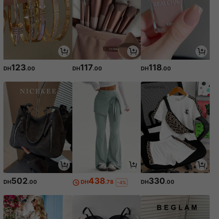
123
117
118
DH
.00
DH
.00
DH
.00
502
438
330
DH
.00
DH
.78
DH
.00
-4%