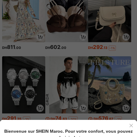
811
602
292
DH
.00
DH
.00
DH
.13
-1%
291
74
576
DH
.35
DH
.63
DH
.67
-3%
-20%
-2%
Bienvenue sur SHEIN Maroc. Pour votre confort, vous pouvez