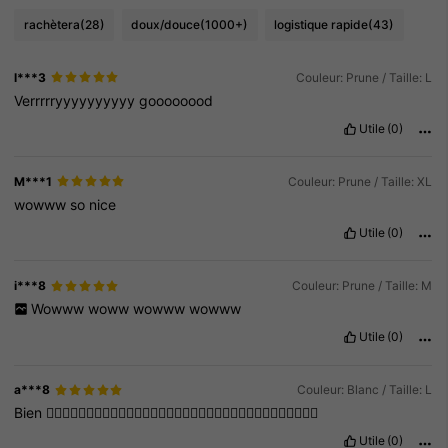
rachètera
(28)
doux/douce
(1000+)
logistique rapide
(43)
l***3
Couleur: Prune / Taille: L
Verrrrryyyyyyyyyy
goooooood
Utile
(0)
M***1
Couleur: Prune / Taille: XL
wowww
so
nice
Utile
(0)
i***8
Couleur: Prune / Taille: M
Wowww
woww
wowww
wowww
Utile
(0)
a***8
Couleur: Blanc / Taille: L
Bien
👍🏻👍🏻👍🏻👍🏻👍🏻👍🏻👍🏻👍🏻👍🏻👍🏻👍🏻👍🏻👍🏻👍🏻👍🏻👍🏻👍🏻
Utile
(0)