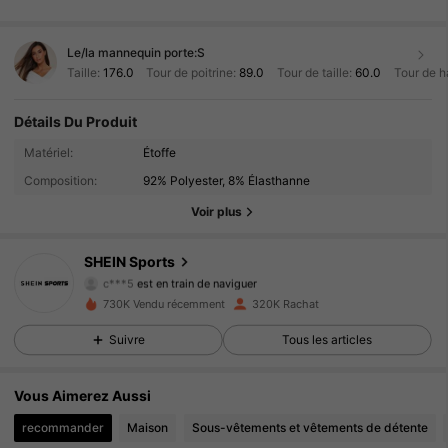
Le/la mannequin porte:
S
Taille:
176.0
Tour de poitrine:
89.0
Tour de taille:
60.0
Tour de h
Détails Du Produit
179K Suiveurs
4.94
Matériel:
Étoffe
Composition:
92% Polyester, 8% Élasthanne
179K Suiveurs
4.94
Voir plus
179K Suiveurs
4.94
SHEIN Sports
c***5
est en train de naviguer
179K Suiveurs
4.94
730K Vendu récemment
320K Rachat
Suivre
Tous les articles
179K Suiveurs
4.94
Vous Aimerez Aussi
179K Suiveurs
4.94
recommander
Maison
Sous-vêtements et vêtements de détente