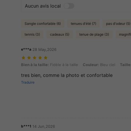
Aucun avis local
Sangle confortable (6)
tenues d'été (7)
pas d'odeur (5)
tennis (3)
cadeaux (5)
tenue de plage (3)
magnifi
e***a
28 May,2026
Bien à la taille: Fidèle à la taille, Couleur: Bleu ciel, Taille: 3XL
Bien à la taille:
Fidèle à la taille
Couleur:
Bleu ciel
Taille
tres bien, comme la photo et confortable
Traduire
b***1
14 Jun,2026