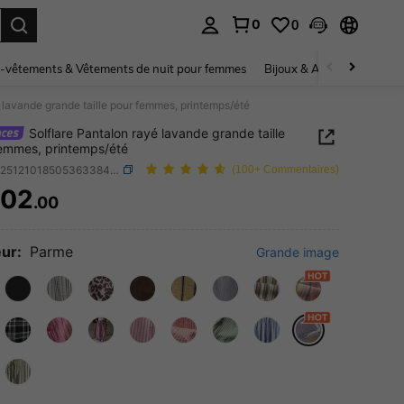
0
0
ouver. Press Enter to select.
-vêtements & Vêtements de nuit pour femmes
Bijoux & Accessoires pou
 lavande grande taille pour femmes, printemps/été
Solflare Pantalon rayé lavande grande taille
emmes, printemps/été
SKU: sz251210185053633844790
(100+ Commentaires)
502
.00
ICE AND AVAILABILITY
ur:
Parme
Grande image