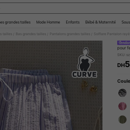
e
and down arrow keys to navigate search Dernière recherche and Rechercher et Tr
s grandes tailles
Mode Homme
Enfants
Bébé & Maternité
Sous
 tailles
Bas grandes tailles
Pantalons grandes tailles
Solflare Pantalon rayé
/
/
/
pour f
DH
PR
Coule