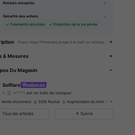
Retours acceptés
Sécurité des achats
Paiements sécurisés
Protection de la vie privée
iption
Pique-nique Printanier,Lavage à la main ou nettoyage à sec professi
4.83
2.1K
126K
es & Mesures
4.83
2.1K
126K
opos Du Magasin
4.83
2.1K
126K
Solflare
m***2
est en train de naviguer
4.83
2.1K
126K
Evaluation
Articles
Suiveurs
 Vendu récemment
330K Rachat
Augmentation du nombre d'abonnés : 10
4.83
2.1K
126K
Tous les articles
Suivre
4.83
2.1K
126K
4.83
2.1K
126K