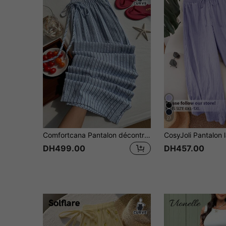
27
Comfortcana Pantalon décontracté à rayures tissées avec cordon de serrage, style vacances, pour femmes grandes tailles, pantalon à rayures bleues
DH499.00
DH457.00