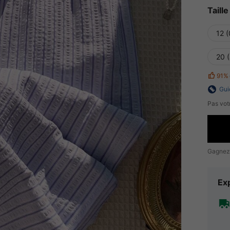
Taille
12 
20 
91%
Gui
Pas votr
Gagnez
Exp