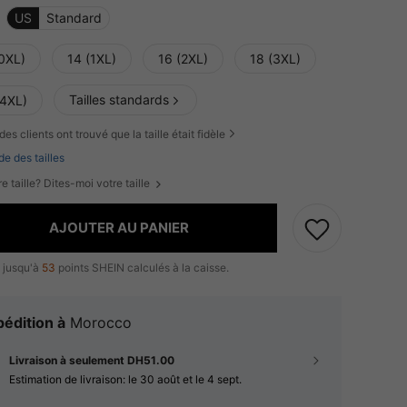
US
Standard
(0XL)
14 (1XL)
16 (2XL)
18 (3XL)
Tailles standards
(4XL)
des clients ont trouvé que la taille était fidèle
de des tailles
e taille? Dites-moi votre taille
AJOUTER AU PANIER
 jusqu'à
53
points SHEIN calculés à la caisse.
édition à
Morocco
Livraison à seulement DH51.00
Estimation de livraison:
le 30 août et le 4 sept.