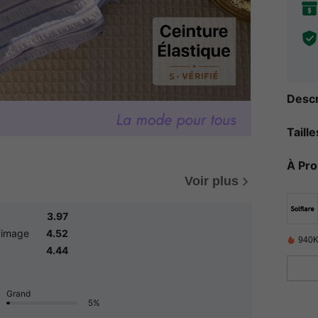
Descr
Taill
À Pr
Voir plus
3.97
'image
4.52
940K
4.44
Grand
5%