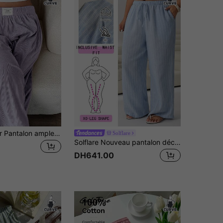
SHEIN EZwear Pantalon ample en velours côtelé taille haute pour femmes grandes tailles avec poches et design de pièce rapportée, convient pour le campus, le port quotidien et le travail intérieur, lavande, automne/hiver
Solflare
Solflare Nouveau pantalon décontracté grande taille à jambes larges, tissu tissé texturé bleu clair froissé, cordon de serrage ample, toucher doux et confortable, style vacances, convient pour les sorties, le quotidien décontracté, les rassemblements, les trajets, les festivals de musique, Thanksgiving, la Fête des Mères, la rentrée scolaire, la remise des diplômes, les vacances à la plage, la rue, les vêtements d'intérieur, les visites de magasins, les promenades en ville, port multi-occasions, peut être porté comme vêtement extérieur ou en superposition
DH641.00