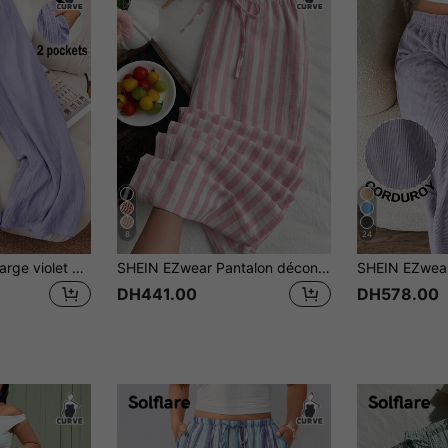
8
24
CosyJoli Pantalon large violet clair d'été pour femmes grande taille, pantalon décontracté chic pour le quotidien et les déplacements professionnels, élégant avec poches pour les vacances à la plage, lavande
SHEIN EZwear Pantalon décontracté à taille coulissante rayé rose et blanc, grande taille
DH441.00
DH578.00