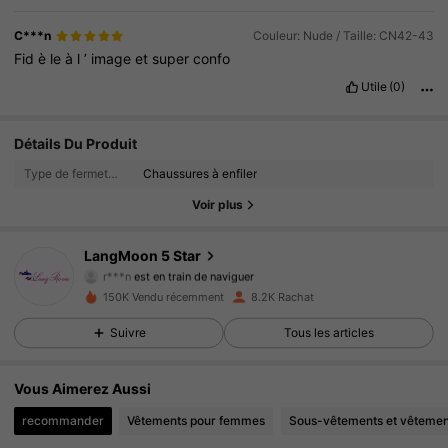
C***n
Couleur: Nude / Taille: CN42-43
Fid
è
le
à
l
’
image
et
super
confo
Utile
(0)
1.8K Suiveurs
4.82
Détails Du Produit
Type de fermeture:
Chaussures à enfiler
1.8K Suiveurs
4.82
Voir plus
1.8K Suiveurs
4.82
LangMoon 5 Star
r***n
est en train de naviguer
1.8K Suiveurs
4.82
150K Vendu récemment
8.2K Rachat
Suivre
Tous les articles
1.8K Suiveurs
4.82
1.8K Suiveurs
4.82
Vous Aimerez Aussi
recommander
Vêtements pour femmes
Sous-vêtements et vêtemen
1.8K Suiveurs
4.82