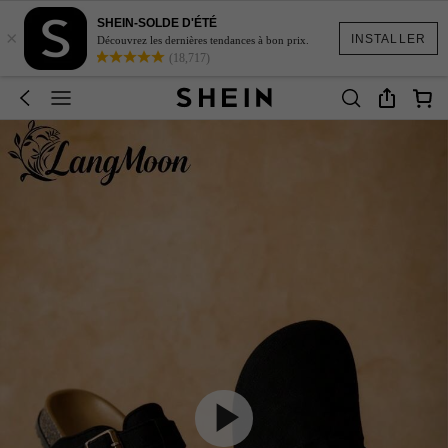
SHEIN-SOLDE D'ÉTÉ
×
INSTALLER
Découvrez les dernières tendances à bon prix.
(18,717)