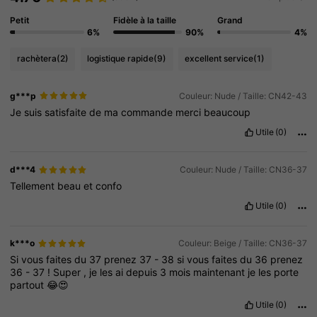
Petit
Fidèle à la taille
Grand
6%
90%
4%
rachètera
(2)
logistique rapide
(9)
excellent service
(1)
g***p
Couleur: Nude / Taille: CN42-43
Je
suis
satisfaite
de
ma
commande
merci
beaucoup
Utile
(0)
d***4
Couleur: Nude / Taille: CN36-37
Tellement
beau
et
confo
Utile
(0)
k***o
Couleur: Beige / Taille: CN36-37
Si
vous
faites
du
37
prenez
37
-
38
si
vous
faites
du
36
prenez
36
-
37
!
Super
,
je
les
ai
depuis
3
mois
maintenant
je
les
porte
partout
😂😍
Utile
(0)